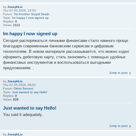
by
JosephLic
Thu 07.05.2026, 15:53
Forum:
Yet Another Stupid Death
Topic:
Im happy I now signed up
Replies:
0
Views:
2112
Im happy I now signed up
Сегодня распоряжаться личными финансами стало намного проще
благодаря современным банковским сервисам и цифровым
технологиям. В новом материале рассказывается, что можно ходко
оформить дебетовую карту, стать экономить с помощью удобных
финансовых инструментов и воспользоваться выгодными
предложениям...
Jump to post
by
JosephLic
Thu 07.05.2026, 09:02
Forum:
Other Servers
Topic:
Just wanted to say Hello!
Replies:
0
Views:
828
Just wanted to say Hello!
You said it adequately..
Jump to post
by
JosephLic