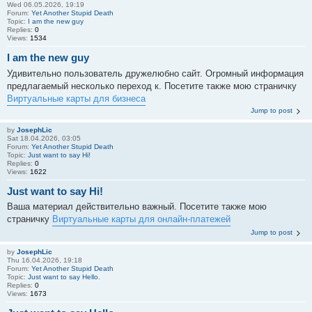
Wed 06.05.2026, 19:19
Forum:
Yet Another Stupid Death
Topic:
I am the new guy
Replies:
0
Views:
1534
I am the new guy
Удивительно пользователь дружелюбно сайт. Огромный информация
предлагаемый несколько переход к. Посетите также мою страничку
Виртуальные карты для бизнеса
Jump to post
by
JosephLic
Sat 18.04.2026, 03:05
Forum:
Yet Another Stupid Death
Topic:
Just want to say Hi!
Replies:
0
Views:
1622
Just want to say Hi!
Ваша материал действительно важный. Посетите также мою
страничку
Виртуальные карты для онлайн-платежей
Jump to post
by
JosephLic
Thu 16.04.2026, 19:18
Forum:
Yet Another Stupid Death
Topic:
Just want to say Hello.
Replies:
0
Views:
1673