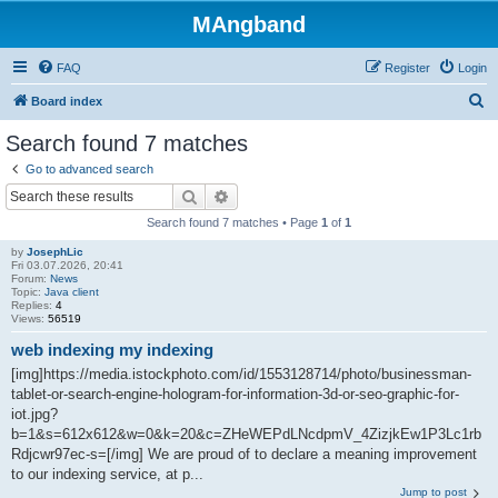
MAngband
FAQ
Register
Login
S
Board index
e
Search found 7 matches
a
Go to advanced search
r
Search
Advanced search
c
Search found 7 matches • Page
1
of
1
h
by
JosephLic
Fri 03.07.2026, 20:41
Forum:
News
Topic:
Java client
Replies:
4
Views:
56519
web indexing my indexing
[img]https://media.istockphoto.com/id/1553128714/photo/businessman-
tablet-or-search-engine-hologram-for-information-3d-or-seo-graphic-for-
iot.jpg?
b=1&s=612x612&w=0&k=20&c=ZHeWEPdLNcdpmV_4ZizjkEw1P3Lc1rb
Rdjcwr97ec-s=[/img] We are proud of to declare a meaning improvement
to our indexing service, at p...
Jump to post