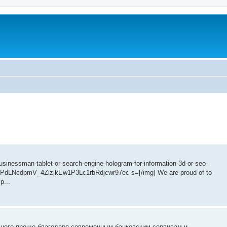
sinessman-tablet-or-search-engine-hologram-for-information-3d-or-seo-
dLNcdpmV_4ZizjkEw1P3Lc1rbRdjcwr97ec-s=[/img] We are proud of to
p...
ного проще благодаря современным банковским сервисам и