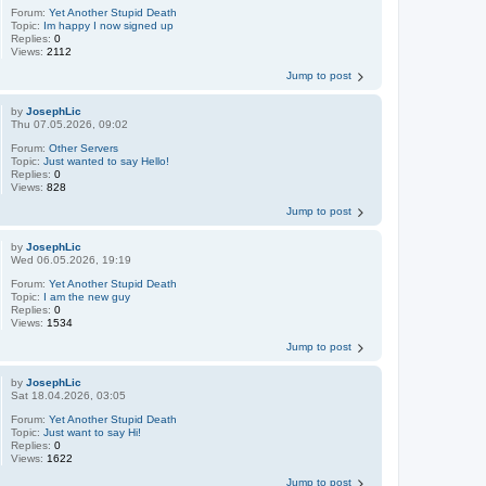
Forum:
Yet Another Stupid Death
Topic:
Im happy I now signed up
Replies:
0
Views:
2112
Jump to post
by
JosephLic
Thu 07.05.2026, 09:02
Forum:
Other Servers
Topic:
Just wanted to say Hello!
Replies:
0
Views:
828
Jump to post
by
JosephLic
Wed 06.05.2026, 19:19
Forum:
Yet Another Stupid Death
Topic:
I am the new guy
Replies:
0
Views:
1534
Jump to post
by
JosephLic
Sat 18.04.2026, 03:05
Forum:
Yet Another Stupid Death
Topic:
Just want to say Hi!
Replies:
0
Views:
1622
Jump to post