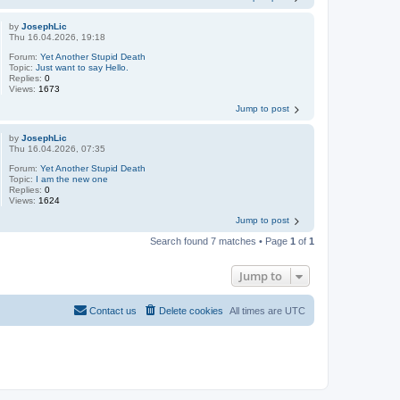
by
JosephLic
Thu 16.04.2026, 19:18
Forum:
Yet Another Stupid Death
Topic:
Just want to say Hello.
Replies:
0
Views:
1673
Jump to post
by
JosephLic
Thu 16.04.2026, 07:35
Forum:
Yet Another Stupid Death
Topic:
I am the new one
Replies:
0
Views:
1624
Jump to post
Search found 7 matches • Page
1
of
1
Jump to
Contact us
Delete cookies
All times are
UTC