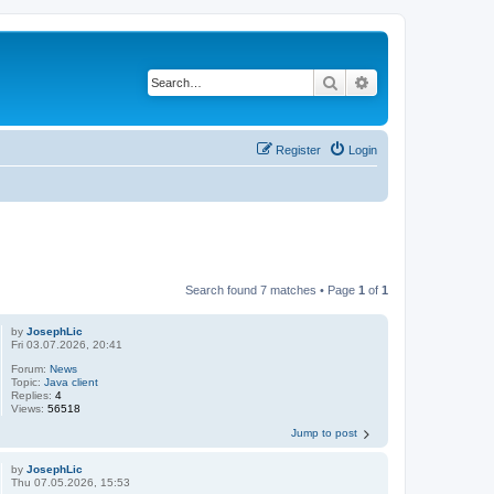
Search
Advanced search
Register
Login
Search found 7 matches • Page
1
of
1
by
JosephLic
Fri 03.07.2026, 20:41
Forum:
News
Topic:
Java client
Replies:
4
Views:
56518
Jump to post
by
JosephLic
Thu 07.05.2026, 15:53