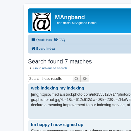
MAngband
The Official MAngband Home
Quick links
FAQ
Board index
Search found 7 matches
Go to advanced search
Search
Advanced search
web indexing my indexing
[img]https://media.istockphoto.com/id/1553128714/photo/bu
graphic-for-iot.jpg?b=1&s=612x612&w=0&k=20&c=ZHeWEP
declare a meaning improvement to our indexing service, at 
Im happy I now signed up
Сегодня распоряжаться личными финансами стало нам