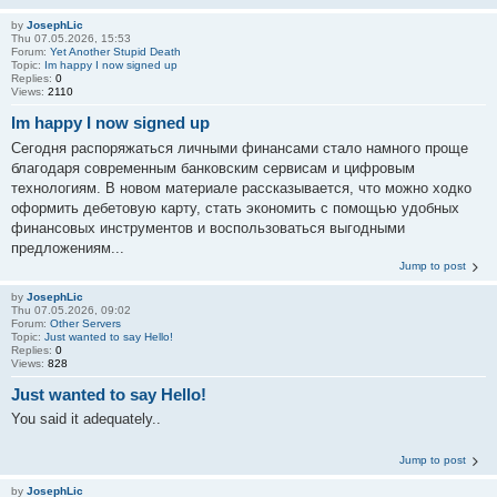
by
JosephLic
Thu 07.05.2026, 15:53
Forum:
Yet Another Stupid Death
Topic:
Im happy I now signed up
Replies:
0
Views:
2110
Im happy I now signed up
Сегодня распоряжаться личными финансами стало намного проще
благодаря современным банковским сервисам и цифровым
технологиям. В новом материале рассказывается, что можно ходко
оформить дебетовую карту, стать экономить с помощью удобных
финансовых инструментов и воспользоваться выгодными
предложениям...
Jump to post
by
JosephLic
Thu 07.05.2026, 09:02
Forum:
Other Servers
Topic:
Just wanted to say Hello!
Replies:
0
Views:
828
Just wanted to say Hello!
You said it adequately..
Jump to post
by
JosephLic