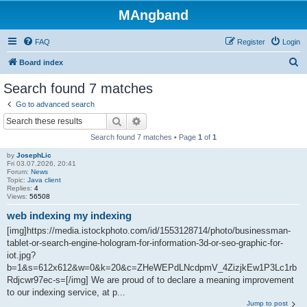
MAngband
FAQ
Register
Login
S
Board index
e
Search found 7 matches
a
Go to advanced search
r
Search
Advanced search
c
Search found 7 matches • Page
1
of
1
h
by
JosephLic
Fri 03.07.2026, 20:41
Forum:
News
Topic:
Java client
Replies:
4
Views:
56508
web indexing my indexing
[img]https://media.istockphoto.com/id/1553128714/photo/businessman-
tablet-or-search-engine-hologram-for-information-3d-or-seo-graphic-for-
iot.jpg?
b=1&s=612x612&w=0&k=20&c=ZHeWEPdLNcdpmV_4ZizjkEw1P3Lc1rb
Rdjcwr97ec-s=[/img] We are proud of to declare a meaning improvement
to our indexing service, at p...
Jump to post