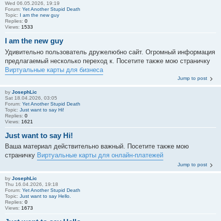
Wed 06.05.2026, 19:19
Forum:
Yet Another Stupid Death
Topic:
I am the new guy
Replies:
0
Views:
1533
I am the new guy
Удивительно пользователь дружелюбно сайт. Огромный информация
предлагаемый несколько переход к. Посетите также мою страничку
Виртуальные карты для бизнеса
Jump to post
by
JosephLic
Sat 18.04.2026, 03:05
Forum:
Yet Another Stupid Death
Topic:
Just want to say Hi!
Replies:
0
Views:
1621
Just want to say Hi!
Ваша материал действительно важный. Посетите также мою
страничку
Виртуальные карты для онлайн-платежей
Jump to post
by
JosephLic
Thu 16.04.2026, 19:18
Forum:
Yet Another Stupid Death
Topic:
Just want to say Hello.
Replies:
0
Views:
1673