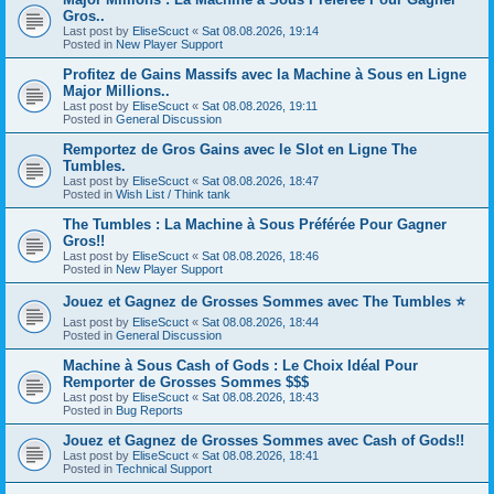
Gros..
Last post by
EliseScuct
«
Sat 08.08.2026, 19:14
Posted in
New Player Support
Profitez de Gains Massifs avec la Machine à Sous en Ligne
Major Millions..
Last post by
EliseScuct
«
Sat 08.08.2026, 19:11
Posted in
General Discussion
Remportez de Gros Gains avec le Slot en Ligne The
Tumbles.
Last post by
EliseScuct
«
Sat 08.08.2026, 18:47
Posted in
Wish List / Think tank
The Tumbles : La Machine à Sous Préférée Pour Gagner
Gros!!
Last post by
EliseScuct
«
Sat 08.08.2026, 18:46
Posted in
New Player Support
Jouez et Gagnez de Grosses Sommes avec The Tumbles ⭐
Last post by
EliseScuct
«
Sat 08.08.2026, 18:44
Posted in
General Discussion
Machine à Sous Cash of Gods : Le Choix Idéal Pour
Remporter de Grosses Sommes $$$
Last post by
EliseScuct
«
Sat 08.08.2026, 18:43
Posted in
Bug Reports
Jouez et Gagnez de Grosses Sommes avec Cash of Gods!!
Last post by
EliseScuct
«
Sat 08.08.2026, 18:41
Posted in
Technical Support