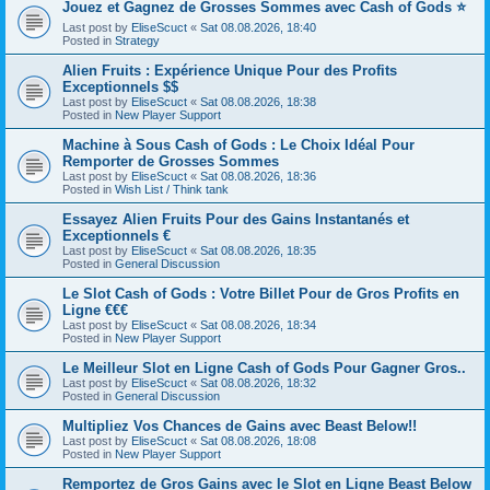
Jouez et Gagnez de Grosses Sommes avec Cash of Gods ⭐
Last post by
EliseScuct
«
Sat 08.08.2026, 18:40
Posted in
Strategy
Alien Fruits : Expérience Unique Pour des Profits
Exceptionnels $$
Last post by
EliseScuct
«
Sat 08.08.2026, 18:38
Posted in
New Player Support
Machine à Sous Cash of Gods : Le Choix Idéal Pour
Remporter de Grosses Sommes
Last post by
EliseScuct
«
Sat 08.08.2026, 18:36
Posted in
Wish List / Think tank
Essayez Alien Fruits Pour des Gains Instantanés et
Exceptionnels €
Last post by
EliseScuct
«
Sat 08.08.2026, 18:35
Posted in
General Discussion
Le Slot Cash of Gods : Votre Billet Pour de Gros Profits en
Ligne €€€
Last post by
EliseScuct
«
Sat 08.08.2026, 18:34
Posted in
New Player Support
Le Meilleur Slot en Ligne Cash of Gods Pour Gagner Gros..
Last post by
EliseScuct
«
Sat 08.08.2026, 18:32
Posted in
General Discussion
Multipliez Vos Chances de Gains avec Beast Below!!
Last post by
EliseScuct
«
Sat 08.08.2026, 18:08
Posted in
New Player Support
Remportez de Gros Gains avec le Slot en Ligne Beast Below