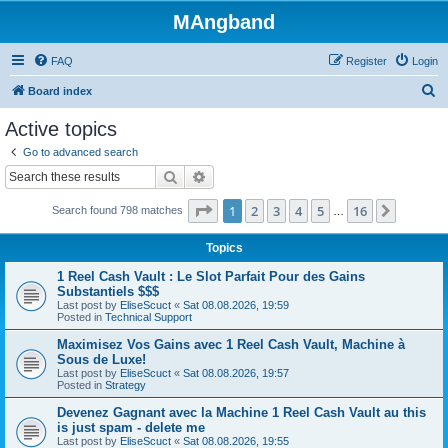
MAngband
FAQ
Register
Login
S
Board index
e
Active topics
a
Go to advanced search
r
Search
Advanced search
c
Page
1
of
16
1
2
3
4
5
16
Next
Search found 798 matches
h
…
Topics
1 Reel Cash Vault : Le Slot Parfait Pour des Gains
Substantiels $$$
Last post by
EliseScuct
«
Sat 08.08.2026, 19:59
Posted in
Technical Support
Maximisez Vos Gains avec 1 Reel Cash Vault, Machine à
Sous de Luxe!
Last post by
EliseScuct
«
Sat 08.08.2026, 19:57
Posted in
Strategy
Devenez Gagnant avec la Machine 1 Reel Cash Vault au this
is just spam - delete me
Last post by
EliseScuct
«
Sat 08.08.2026, 19:55