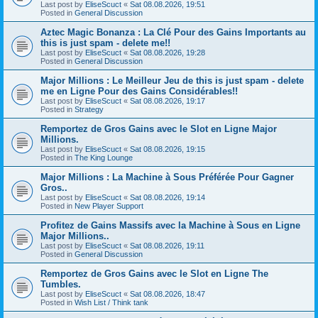
Last post by
EliseScuct
«
Sat 08.08.2026, 19:51
Posted in
General Discussion
Aztec Magic Bonanza : La Clé Pour des Gains Importants au
this is just spam - delete me!!
Last post by
EliseScuct
«
Sat 08.08.2026, 19:28
Posted in
General Discussion
Major Millions : Le Meilleur Jeu de this is just spam - delete
me en Ligne Pour des Gains Considérables!!
Last post by
EliseScuct
«
Sat 08.08.2026, 19:17
Posted in
Strategy
Remportez de Gros Gains avec le Slot en Ligne Major
Millions.
Last post by
EliseScuct
«
Sat 08.08.2026, 19:15
Posted in
The King Lounge
Major Millions : La Machine à Sous Préférée Pour Gagner
Gros..
Last post by
EliseScuct
«
Sat 08.08.2026, 19:14
Posted in
New Player Support
Profitez de Gains Massifs avec la Machine à Sous en Ligne
Major Millions..
Last post by
EliseScuct
«
Sat 08.08.2026, 19:11
Posted in
General Discussion
Remportez de Gros Gains avec le Slot en Ligne The
Tumbles.
Last post by
EliseScuct
«
Sat 08.08.2026, 18:47
Posted in
Wish List / Think tank