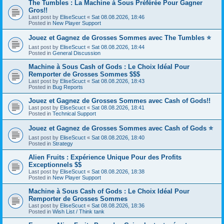
The Tumbles : La Machine à Sous Préférée Pour Gagner
Gros!!
Last post by
EliseScuct
«
Sat 08.08.2026, 18:46
Posted in
New Player Support
Jouez et Gagnez de Grosses Sommes avec The Tumbles ⭐
Last post by
EliseScuct
«
Sat 08.08.2026, 18:44
Posted in
General Discussion
Machine à Sous Cash of Gods : Le Choix Idéal Pour
Remporter de Grosses Sommes $$$
Last post by
EliseScuct
«
Sat 08.08.2026, 18:43
Posted in
Bug Reports
Jouez et Gagnez de Grosses Sommes avec Cash of Gods!!
Last post by
EliseScuct
«
Sat 08.08.2026, 18:41
Posted in
Technical Support
Jouez et Gagnez de Grosses Sommes avec Cash of Gods ⭐
Last post by
EliseScuct
«
Sat 08.08.2026, 18:40
Posted in
Strategy
Alien Fruits : Expérience Unique Pour des Profits
Exceptionnels $$
Last post by
EliseScuct
«
Sat 08.08.2026, 18:38
Posted in
New Player Support
Machine à Sous Cash of Gods : Le Choix Idéal Pour
Remporter de Grosses Sommes
Last post by
EliseScuct
«
Sat 08.08.2026, 18:36
Posted in
Wish List / Think tank