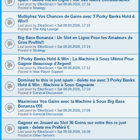
Last post by
EliseScuct
«
Sat 08.08.2026, 17:16
Posted in
Strategy
Multipliez Vos Chances de Gains avec 3 Porky Banks Hold &
Win!!
Last post by
EliseScuct
«
Sat 08.08.2026, 17:15
Posted in
The King Lounge
Big Bass Bonanza : Un Slot en Ligne Pour les Amateurs de
Gros Profits!!
Last post by
EliseScuct
«
Sat 08.08.2026, 17:14
Posted in
Strategy
3 Porky Banks Hold & Win : La Machine à Sous Ultime Pour
Gagner Beaucoup d'Argent!
Last post by
EliseScuct
«
Sat 08.08.2026, 17:12
Posted in
New Player Support
Dominez le this is just spam - delete me avec 3 Porky Banks
Hold & Win : Machine à Sous Gagnante
Last post by
EliseScuct
«
Sat 08.08.2026, 17:10
Posted in
General Discussion
Maximisez Vos Gains avec la Machine à Sous Big Bass
Bonanza €€€
Last post by
EliseScuct
«
Sat 08.08.2026, 17:09
Posted in
General Discussion
Gagnez en Jouant au Slot 36 Coins sur votre this is just
spam - delete me Préféré €
Last post by
EliseScuct
«
Sat 08.08.2026, 16:39
Posted in
Other Servers