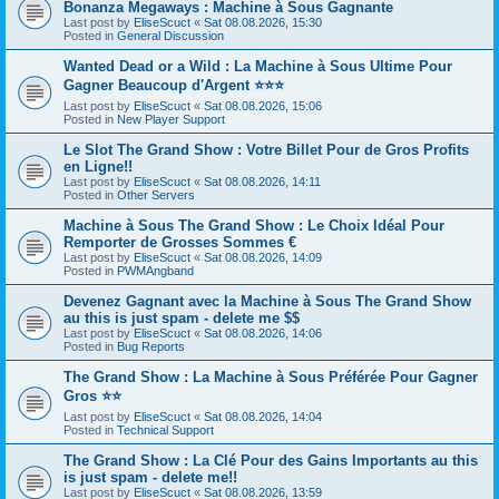
Bonanza Megaways : Machine à Sous Gagnante
Last post by
EliseScuct
«
Sat 08.08.2026, 15:30
Posted in
General Discussion
Wanted Dead or a Wild : La Machine à Sous Ultime Pour
Gagner Beaucoup d'Argent ⭐⭐⭐
Last post by
EliseScuct
«
Sat 08.08.2026, 15:06
Posted in
New Player Support
Le Slot The Grand Show : Votre Billet Pour de Gros Profits
en Ligne!!
Last post by
EliseScuct
«
Sat 08.08.2026, 14:11
Posted in
Other Servers
Machine à Sous The Grand Show : Le Choix Idéal Pour
Remporter de Grosses Sommes €
Last post by
EliseScuct
«
Sat 08.08.2026, 14:09
Posted in
PWMAngband
Devenez Gagnant avec la Machine à Sous The Grand Show
au this is just spam - delete me $$
Last post by
EliseScuct
«
Sat 08.08.2026, 14:06
Posted in
Bug Reports
The Grand Show : La Machine à Sous Préférée Pour Gagner
Gros ⭐⭐
Last post by
EliseScuct
«
Sat 08.08.2026, 14:04
Posted in
Technical Support
The Grand Show : La Clé Pour des Gains Importants au this
is just spam - delete me!!
Last post by
EliseScuct
«
Sat 08.08.2026, 13:59