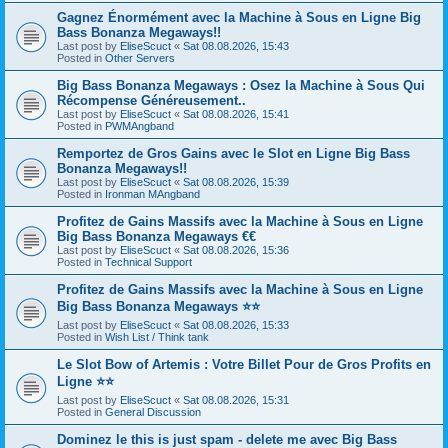
Gagnez Énormément avec la Machine à Sous en Ligne Big
Bass Bonanza Megaways!!
Last post by
EliseScuct
«
Sat 08.08.2026, 15:43
Posted in
Other Servers
Big Bass Bonanza Megaways : Osez la Machine à Sous Qui
Récompense Généreusement..
Last post by
EliseScuct
«
Sat 08.08.2026, 15:41
Posted in
PWMAngband
Remportez de Gros Gains avec le Slot en Ligne Big Bass
Bonanza Megaways!!
Last post by
EliseScuct
«
Sat 08.08.2026, 15:39
Posted in
Ironman MAngband
Profitez de Gains Massifs avec la Machine à Sous en Ligne
Big Bass Bonanza Megaways €€
Last post by
EliseScuct
«
Sat 08.08.2026, 15:36
Posted in
Technical Support
Profitez de Gains Massifs avec la Machine à Sous en Ligne
Big Bass Bonanza Megaways ⭐⭐
Last post by
EliseScuct
«
Sat 08.08.2026, 15:33
Posted in
Wish List / Think tank
Le Slot Bow of Artemis : Votre Billet Pour de Gros Profits en
Ligne ⭐⭐
Last post by
EliseScuct
«
Sat 08.08.2026, 15:31
Posted in
General Discussion
Dominez le this is just spam - delete me avec Big Bass