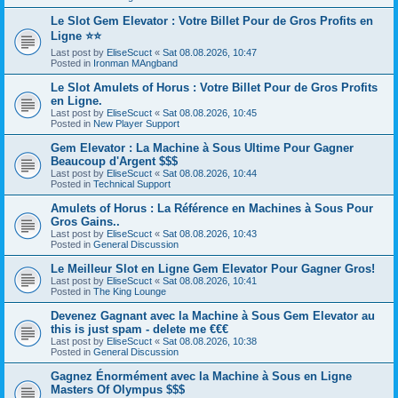
Le Slot Gem Elevator : Votre Billet Pour de Gros Profits en
Ligne ⭐⭐
Last post by
EliseScuct
«
Sat 08.08.2026, 10:47
Posted in
Ironman MAngband
Le Slot Amulets of Horus : Votre Billet Pour de Gros Profits
en Ligne.
Last post by
EliseScuct
«
Sat 08.08.2026, 10:45
Posted in
New Player Support
Gem Elevator : La Machine à Sous Ultime Pour Gagner
Beaucoup d'Argent $$$
Last post by
EliseScuct
«
Sat 08.08.2026, 10:44
Posted in
Technical Support
Amulets of Horus : La Référence en Machines à Sous Pour
Gros Gains..
Last post by
EliseScuct
«
Sat 08.08.2026, 10:43
Posted in
General Discussion
Le Meilleur Slot en Ligne Gem Elevator Pour Gagner Gros!
Last post by
EliseScuct
«
Sat 08.08.2026, 10:41
Posted in
The King Lounge
Devenez Gagnant avec la Machine à Sous Gem Elevator au
this is just spam - delete me €€€
Last post by
EliseScuct
«
Sat 08.08.2026, 10:38
Posted in
General Discussion
Gagnez Énormément avec la Machine à Sous en Ligne
Masters Of Olympus $$$