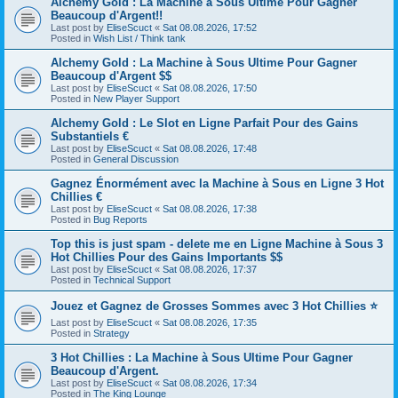
Alchemy Gold : La Machine à Sous Ultime Pour Gagner
Beaucoup d'Argent!!
Last post by
EliseScuct
«
Sat 08.08.2026, 17:52
Posted in
Wish List / Think tank
Alchemy Gold : La Machine à Sous Ultime Pour Gagner
Beaucoup d'Argent $$
Last post by
EliseScuct
«
Sat 08.08.2026, 17:50
Posted in
New Player Support
Alchemy Gold : Le Slot en Ligne Parfait Pour des Gains
Substantiels €
Last post by
EliseScuct
«
Sat 08.08.2026, 17:48
Posted in
General Discussion
Gagnez Énormément avec la Machine à Sous en Ligne 3 Hot
Chillies €
Last post by
EliseScuct
«
Sat 08.08.2026, 17:38
Posted in
Bug Reports
Top this is just spam - delete me en Ligne Machine à Sous 3
Hot Chillies Pour des Gains Importants $$
Last post by
EliseScuct
«
Sat 08.08.2026, 17:37
Posted in
Technical Support
Jouez et Gagnez de Grosses Sommes avec 3 Hot Chillies ⭐
Last post by
EliseScuct
«
Sat 08.08.2026, 17:35
Posted in
Strategy
3 Hot Chillies : La Machine à Sous Ultime Pour Gagner
Beaucoup d'Argent.
Last post by
EliseScuct
«
Sat 08.08.2026, 17:34
Posted in
The King Lounge