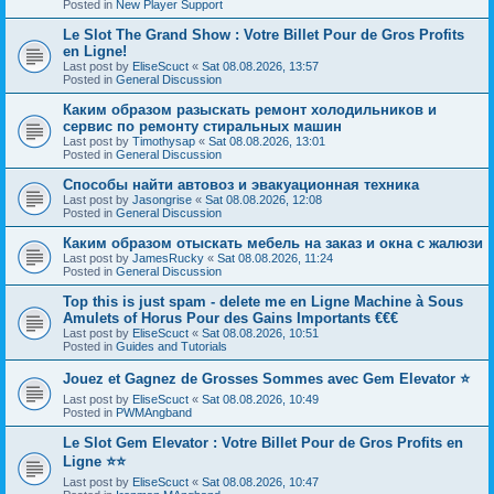
Posted in
New Player Support
Le Slot The Grand Show : Votre Billet Pour de Gros Profits
en Ligne!
Last post by
EliseScuct
«
Sat 08.08.2026, 13:57
Posted in
General Discussion
Каким образом разыскать ремонт холодильников и
сервис по ремонту стиральных машин
Last post by
Timothysap
«
Sat 08.08.2026, 13:01
Posted in
General Discussion
Способы найти автовоз и эвакуационная техника
Last post by
Jasongrise
«
Sat 08.08.2026, 12:08
Posted in
General Discussion
Каким образом отыскать мебель на заказ и окна с жалюзи
Last post by
JamesRucky
«
Sat 08.08.2026, 11:24
Posted in
General Discussion
Top this is just spam - delete me en Ligne Machine à Sous
Amulets of Horus Pour des Gains Importants €€€
Last post by
EliseScuct
«
Sat 08.08.2026, 10:51
Posted in
Guides and Tutorials
Jouez et Gagnez de Grosses Sommes avec Gem Elevator ⭐
Last post by
EliseScuct
«
Sat 08.08.2026, 10:49
Posted in
PWMAngband
Le Slot Gem Elevator : Votre Billet Pour de Gros Profits en
Ligne ⭐⭐
Last post by
EliseScuct
«
Sat 08.08.2026, 10:47