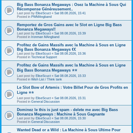
Big Bass Bonanza Megaways : Osez la Machine à Sous Qui
Récompense Généreusement..
Last post by
EliseScuct
«
Sat 08.08.2026, 15:41
Posted in
PWMAngband
Remportez de Gros Gains avec le Slot en Ligne Big Bass
Bonanza Megaways!!
Last post by
EliseScuct
«
Sat 08.08.2026, 15:39
Posted in
Ironman MAngband
Profitez de Gains Massifs avec la Machine à Sous en Ligne
Big Bass Bonanza Megaways €€
Last post by
EliseScuct
«
Sat 08.08.2026, 15:36
Posted in
Technical Support
Profitez de Gains Massifs avec la Machine à Sous en Ligne
Big Bass Bonanza Megaways ⭐⭐
Last post by
EliseScuct
«
Sat 08.08.2026, 15:33
Posted in
Wish List / Think tank
Le Slot Bow of Artemis : Votre Billet Pour de Gros Profits en
Ligne ⭐⭐
Last post by
EliseScuct
«
Sat 08.08.2026, 15:31
Posted in
General Discussion
Dominez le this is just spam - delete me avec Big Bass
Bonanza Megaways : Machine à Sous Gagnante
Last post by
EliseScuct
«
Sat 08.08.2026, 15:30
Posted in
General Discussion
Wanted Dead or a Wild : La Machine à Sous Ultime Pour