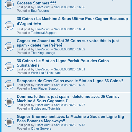
Grosses Sommes €€€
Last post by
EliseScuct
«
Sat 08.08.2026, 16:36
Posted in
Bug Reports
36 Coins : La Machine à Sous Ultime Pour Gagner Beaucoup
d'Argent ⭐⭐⭐
Last post by
EliseScuct
«
Sat 08.08.2026, 16:34
Posted in
Technical Support
Gagnez en Jouant au Slot 36 Coins sur votre this is just
spam - delete me Préféré
Last post by
EliseScuct
«
Sat 08.08.2026, 16:32
Posted in
The King Lounge
36 Coins : Le Slot en Ligne Parfait Pour des Gains
Substantiels
Last post by
EliseScuct
«
Sat 08.08.2026, 16:31
Posted in
Wish List / Think tank
Remportez de Gros Gains avec le Slot en Ligne 36 Coins!!
Last post by
EliseScuct
«
Sat 08.08.2026, 16:29
Posted in
New Player Support
Dominez le this is just spam - delete me avec 36 Coins :
Machine à Sous Gagnante €
Last post by
EliseScuct
«
Sat 08.08.2026, 16:27
Posted in
Guides and Tutorials
Gagnez Énormément avec la Machine à Sous en Ligne Big
Bass Bonanza Megaways!!
Last post by
EliseScuct
«
Sat 08.08.2026, 15:43
Posted in
Other Servers