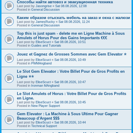
Способы найти автовоз и эвакуационная техника
Last post by
Jasongrise
«
Sat 08.08.2026, 12:08
Posted in
General Discussion
Каким образом отыскать мебель на заказ и окна с жалюзи
Last post by
JamesRucky
«
Sat 08.08.2026, 11:24
Posted in
General Discussion
Top this is just spam - delete me en Ligne Machine à Sous
Amulets of Horus Pour des Gains Importants €€€
Last post by
EliseScuct
«
Sat 08.08.2026, 10:51
Posted in
Guides and Tutorials
Jouez et Gagnez de Grosses Sommes avec Gem Elevator ⭐
Last post by
EliseScuct
«
Sat 08.08.2026, 10:49
Posted in
PWMAngband
Le Slot Gem Elevator : Votre Billet Pour de Gros Profits en
Ligne ⭐⭐
Last post by
EliseScuct
«
Sat 08.08.2026, 10:47
Posted in
Ironman MAngband
Le Slot Amulets of Horus : Votre Billet Pour de Gros Profits
en Ligne.
Last post by
EliseScuct
«
Sat 08.08.2026, 10:45
Posted in
New Player Support
Gem Elevator : La Machine à Sous Ultime Pour Gagner
Beaucoup d'Argent $$$
Last post by
EliseScuct
«
Sat 08.08.2026, 10:44
Posted in
Technical Support