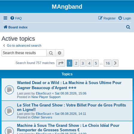
MAngband
FAQ
Register
Login
S
Board index
e
Active topics
a
Go to advanced search
r
Search
Advanced search
c
Page
1
of
16
1
2
3
4
5
16
Next
Search found 757 matches
h
…
Topics
Wanted Dead or a Wild : La Machine à Sous Ultime Pour
Gagner Beaucoup d'Argent ⭐⭐⭐
Last post by
EliseScuct
«
Sat 08.08.2026, 15:06
Posted in
New Player Support
Le Slot The Grand Show : Votre Billet Pour de Gros Profits
en Ligne!!
Last post by
EliseScuct
«
Sat 08.08.2026, 14:11
Posted in
Other Servers
Machine à Sous The Grand Show : Le Choix Idéal Pour
Remporter de Grosses Sommes €
Last post by
EliseScuct
«
Sat 08.08.2026, 14:09