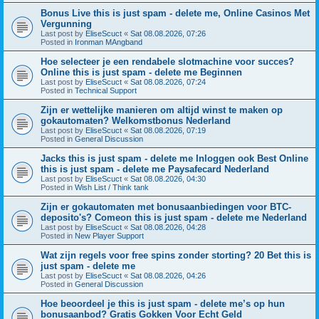
Bonus Live this is just spam - delete me, Online Casinos Met
Vergunning
Last post by
EliseScuct
«
Sat 08.08.2026, 07:26
Posted in
Ironman MAngband
Hoe selecteer je een rendabele slotmachine voor succes?
Online this is just spam - delete me Beginnen
Last post by
EliseScuct
«
Sat 08.08.2026, 07:24
Posted in
Technical Support
Zijn er wettelijke manieren om altijd winst te maken op
gokautomaten? Welkomstbonus Nederland
Last post by
EliseScuct
«
Sat 08.08.2026, 07:19
Posted in
General Discussion
Jacks this is just spam - delete me Inloggen ook Best Online
this is just spam - delete me Paysafecard Nederland
Last post by
EliseScuct
«
Sat 08.08.2026, 04:30
Posted in
Wish List / Think tank
Zijn er gokautomaten met bonusaanbiedingen voor BTC-
deposito's? Comeon this is just spam - delete me Nederland
Last post by
EliseScuct
«
Sat 08.08.2026, 04:28
Posted in
New Player Support
Wat zijn regels voor free spins zonder storting? 20 Bet this is
just spam - delete me
Last post by
EliseScuct
«
Sat 08.08.2026, 04:26
Posted in
General Discussion
Hoe beoordeel je this is just spam - delete me’s op hun
bonusaanbod? Gratis Gokken Voor Echt Geld