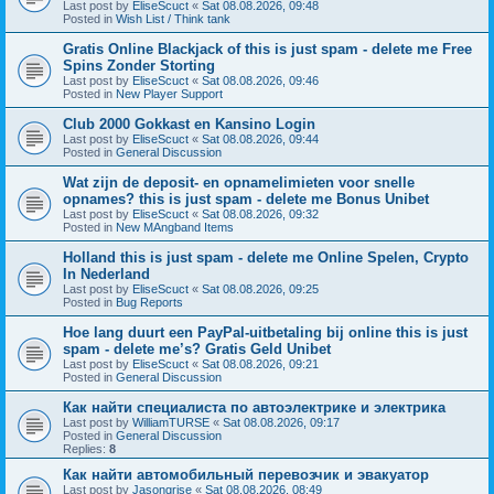
Last post by
EliseScuct
«
Sat 08.08.2026, 09:48
Posted in
Wish List / Think tank
Gratis Online Blackjack of this is just spam - delete me Free
Spins Zonder Storting
Last post by
EliseScuct
«
Sat 08.08.2026, 09:46
Posted in
New Player Support
Club 2000 Gokkast en Kansino Login
Last post by
EliseScuct
«
Sat 08.08.2026, 09:44
Posted in
General Discussion
Wat zijn de deposit- en opnamelimieten voor snelle
opnames? this is just spam - delete me Bonus Unibet
Last post by
EliseScuct
«
Sat 08.08.2026, 09:32
Posted in
New MAngband Items
Holland this is just spam - delete me Online Spelen, Crypto
In Nederland
Last post by
EliseScuct
«
Sat 08.08.2026, 09:25
Posted in
Bug Reports
Hoe lang duurt een PayPal-uitbetaling bij online this is just
spam - delete me’s? Gratis Geld Unibet
Last post by
EliseScuct
«
Sat 08.08.2026, 09:21
Posted in
General Discussion
Как найти специалиста по автоэлектрике и электрика
Last post by
WilliamTURSE
«
Sat 08.08.2026, 09:17
Posted in
General Discussion
Replies:
8
Как найти автомобильный перевозчик и эвакуатор
Last post by
Jasongrise
«
Sat 08.08.2026, 08:49