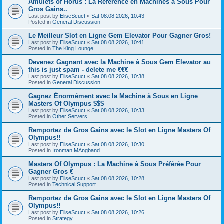
Amulets of Horus : La Référence en Machines à Sous Pour
Gros Gains..
Last post by
EliseScuct
«
Sat 08.08.2026, 10:43
Posted in
General Discussion
Le Meilleur Slot en Ligne Gem Elevator Pour Gagner Gros!
Last post by
EliseScuct
«
Sat 08.08.2026, 10:41
Posted in
The King Lounge
Devenez Gagnant avec la Machine à Sous Gem Elevator au
this is just spam - delete me €€€
Last post by
EliseScuct
«
Sat 08.08.2026, 10:38
Posted in
General Discussion
Gagnez Énormément avec la Machine à Sous en Ligne
Masters Of Olympus $$$
Last post by
EliseScuct
«
Sat 08.08.2026, 10:33
Posted in
Other Servers
Remportez de Gros Gains avec le Slot en Ligne Masters Of
Olympus!!
Last post by
EliseScuct
«
Sat 08.08.2026, 10:30
Posted in
Ironman MAngband
Masters Of Olympus : La Machine à Sous Préférée Pour
Gagner Gros €
Last post by
EliseScuct
«
Sat 08.08.2026, 10:28
Posted in
Technical Support
Remportez de Gros Gains avec le Slot en Ligne Masters Of
Olympus!!
Last post by
EliseScuct
«
Sat 08.08.2026, 10:26
Posted in
Strategy