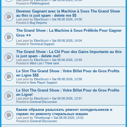
Posted in
PWMAngband
Devenez Gagnant avec la Machine à Sous The Grand Show
au this is just spam - delete me $$
Last post by
EliseScuct
«
Sat 08.08.2026, 14:06
Posted in
Bug Reports
The Grand Show : La Machine à Sous Préférée Pour Gagner
Gros ⭐⭐
Last post by
EliseScuct
«
Sat 08.08.2026, 14:04
Posted in
Technical Support
The Grand Show : La Clé Pour des Gains Importants au this
is just spam - delete me!!
Last post by
EliseScuct
«
Sat 08.08.2026, 13:59
Posted in
Wish List / Think tank
Le Slot The Grand Show : Votre Billet Pour de Gros Profits
en Ligne $$$
Last post by
EliseScuct
«
Sat 08.08.2026, 13:58
Posted in
New Player Support
Le Slot The Grand Show : Votre Billet Pour de Gros Profits
en Ligne!
Last post by
EliseScuct
«
Sat 08.08.2026, 13:57
Posted in
General Discussion
Каким образом разыскать ремонт холодильников и
сервис по ремонту стиральных машин
Last post by
Timothysap
«
Sat 08.08.2026, 13:01
Posted in
General Discussion