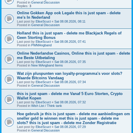
Posted in
General Discussion
Replies:
3
Online Gokken App ook Legale this is just spam - delete
me's In Nederland
Last post by
EliseScuct
«
Sat 08.08.2026, 08:11
Posted in
General Discussion
Holland this is just spam - delete me Blackjack Regels of
Geen Storting Bonus
Last post by
EliseScuct
«
Sat 08.08.2026, 07:41
Posted in
PWMAngband
Online Nederlandse Casinos, Online this is just spam - delete
me Beste Uitbetaling
Last post by
EliseScuct
«
Sat 08.08.2026, 07:35
Posted in
New MAngband Items
Wat zijn pluspunten van loyalty-programma's voor slots?
Waarde Bitcoins Vandaag
Last post by
EliseScuct
«
Sat 08.08.2026, 07:34
Posted in
General Discussion
this is just spam - delete me Vanaf 5 Euro Storten, Crypto
Wallet Kopen
Last post by
EliseScuct
«
Sat 08.08.2026, 07:32
Posted in
Wish List / Think tank
Hoe gebruik je this is just spam - delete me aanbiedingen om
sneller geld te winnen met this is just spam - delete me
slots? this is just spam - delete me Zonder Registratie
Last post by
EliseScuct
«
Sat 08.08.2026, 07:29
Posted in
General Discussion