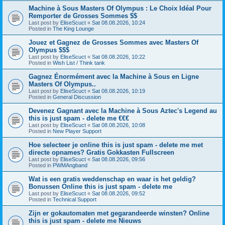
Machine à Sous Masters Of Olympus : Le Choix Idéal Pour
Remporter de Grosses Sommes $$
Last post by
EliseScuct
«
Sat 08.08.2026, 10:24
Posted in
The King Lounge
Jouez et Gagnez de Grosses Sommes avec Masters Of
Olympus $$$
Last post by
EliseScuct
«
Sat 08.08.2026, 10:22
Posted in
Wish List / Think tank
Gagnez Énormément avec la Machine à Sous en Ligne
Masters Of Olympus..
Last post by
EliseScuct
«
Sat 08.08.2026, 10:19
Posted in
General Discussion
Devenez Gagnant avec la Machine à Sous Aztec's Legend au
this is just spam - delete me €€€
Last post by
EliseScuct
«
Sat 08.08.2026, 10:08
Posted in
New Player Support
Hoe selecteer je online this is just spam - delete me met
directe opnames? Gratis Gokkasten Fullscreen
Last post by
EliseScuct
«
Sat 08.08.2026, 09:56
Posted in
PWMAngband
Wat is een gratis weddenschap en waar is het geldig?
Bonussen Online this is just spam - delete me
Last post by
EliseScuct
«
Sat 08.08.2026, 09:52
Posted in
Technical Support
Zijn er gokautomaten met gegarandeerde winsten? Online
this is just spam - delete me Nieuws