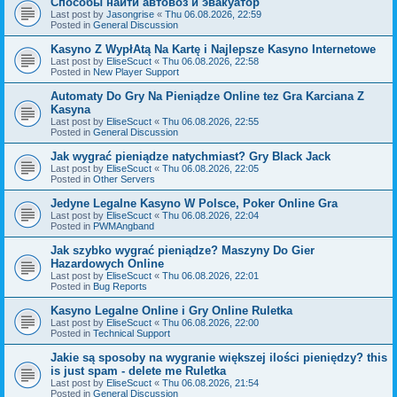
Способы найти автовоз и эвакуатор
Last post by
Jasongrise
«
Thu 06.08.2026, 22:59
Posted in
General Discussion
Kasyno Z WypłAtą Na Kartę i Najlepsze Kasyno Internetowe
Last post by
EliseScuct
«
Thu 06.08.2026, 22:58
Posted in
New Player Support
Automaty Do Gry Na Pieniądze Online tez Gra Karciana Z
Kasyna
Last post by
EliseScuct
«
Thu 06.08.2026, 22:55
Posted in
General Discussion
Jak wygrać pieniądze natychmiast? Gry Black Jack
Last post by
EliseScuct
«
Thu 06.08.2026, 22:05
Posted in
Other Servers
Jedyne Legalne Kasyno W Polsce, Poker Online Gra
Last post by
EliseScuct
«
Thu 06.08.2026, 22:04
Posted in
PWMAngband
Jak szybko wygrać pieniądze? Maszyny Do Gier
Hazardowych Online
Last post by
EliseScuct
«
Thu 06.08.2026, 22:01
Posted in
Bug Reports
Kasyno Legalne Online i Gry Online Ruletka
Last post by
EliseScuct
«
Thu 06.08.2026, 22:00
Posted in
Technical Support
Jakie są sposoby na wygranie większej ilości pieniędzy? this
is just spam - delete me Ruletka
Last post by
EliseScuct
«
Thu 06.08.2026, 21:54
Posted in
General Discussion