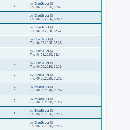
by
EliseScuct
9
Thu 06.08.2026, 13:41
by
EliseScuct
4
Thu 06.08.2026, 13:39
by
EliseScuct
5
Thu 06.08.2026, 13:37
by
EliseScuct
9
Thu 06.08.2026, 13:36
by
EliseScuct
9
Thu 06.08.2026, 13:34
by
EliseScuct
5
Thu 06.08.2026, 13:32
by
EliseScuct
9
Thu 06.08.2026, 13:31
by
EliseScuct
7
Thu 06.08.2026, 13:29
by
EliseScuct
7
Thu 06.08.2026, 13:28
by
EliseScuct
8
Thu 06.08.2026, 13:26
by
EliseScuct
4
Thu 06.08.2026, 13:25