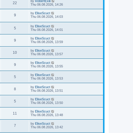
by
RobertExili
22
Thu 06.08.2026, 14:26
by
EliseScuct
9
Thu 06.08.2026, 14:03
by
EliseScuct
5
Thu 06.08.2026, 14:01
by
EliseScuct
9
Thu 06.08.2026, 13:59
by
EliseScuct
10
Thu 06.08.2026, 13:57
by
EliseScuct
9
Thu 06.08.2026, 13:55
by
EliseScuct
5
Thu 06.08.2026, 13:53
by
EliseScuct
8
Thu 06.08.2026, 13:51
by
EliseScuct
5
Thu 06.08.2026, 13:50
by
EliseScuct
11
Thu 06.08.2026, 13:48
by
EliseScuct
7
Thu 06.08.2026, 13:42