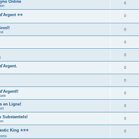
syno Online
6
ion
 d'Argent ⭐⭐
0
ros!!
0
nd
0
0
t
d'Argent.
0
0
d'Argent!!
0
 tank
ts en Ligne!
0
ort
s Substantiels!
0
ion
estic King ⭐⭐⭐
0
tems