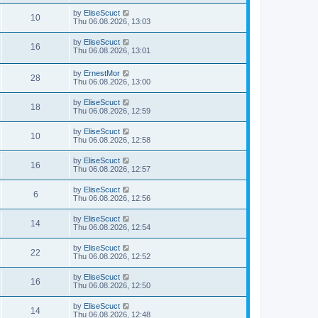
by
EliseScuct
10
Thu 06.08.2026, 13:03
by
EliseScuct
16
Thu 06.08.2026, 13:01
by
ErnestMor
28
Thu 06.08.2026, 13:00
by
EliseScuct
18
Thu 06.08.2026, 12:59
by
EliseScuct
10
Thu 06.08.2026, 12:58
by
EliseScuct
16
Thu 06.08.2026, 12:57
by
EliseScuct
6
Thu 06.08.2026, 12:56
by
EliseScuct
14
Thu 06.08.2026, 12:54
by
EliseScuct
22
Thu 06.08.2026, 12:52
by
EliseScuct
16
Thu 06.08.2026, 12:50
by
EliseScuct
14
Thu 06.08.2026, 12:48