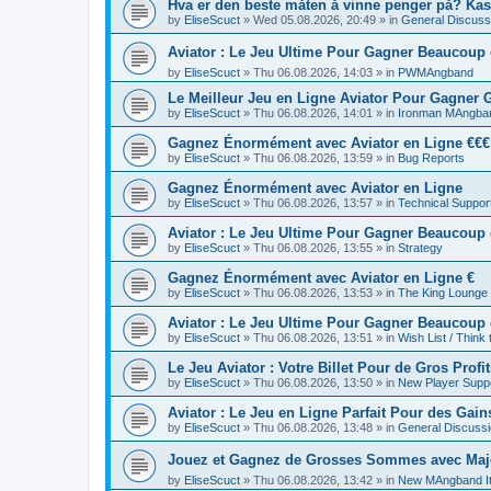
Hva er den beste måten å vinne penger på? Ka
by
EliseScuct
» Wed 05.08.2026, 20:49 » in
General Discuss
Aviator : Le Jeu Ultime Pour Gagner Beaucoup
by
EliseScuct
» Thu 06.08.2026, 14:03 » in
PWMAngband
Le Meilleur Jeu en Ligne Aviator Pour Gagner G
by
EliseScuct
» Thu 06.08.2026, 14:01 » in
Ironman MAngba
Gagnez Énormément avec Aviator en Ligne €€€
by
EliseScuct
» Thu 06.08.2026, 13:59 » in
Bug Reports
Gagnez Énormément avec Aviator en Ligne
by
EliseScuct
» Thu 06.08.2026, 13:57 » in
Technical Suppor
Aviator : Le Jeu Ultime Pour Gagner Beaucoup 
by
EliseScuct
» Thu 06.08.2026, 13:55 » in
Strategy
Gagnez Énormément avec Aviator en Ligne €
by
EliseScuct
» Thu 06.08.2026, 13:53 » in
The King Lounge
Aviator : Le Jeu Ultime Pour Gagner Beaucoup 
by
EliseScuct
» Thu 06.08.2026, 13:51 » in
Wish List / Think
Le Jeu Aviator : Votre Billet Pour de Gros Profi
by
EliseScuct
» Thu 06.08.2026, 13:50 » in
New Player Supp
Aviator : Le Jeu en Ligne Parfait Pour des Gain
by
EliseScuct
» Thu 06.08.2026, 13:48 » in
General Discuss
Jouez et Gagnez de Grosses Sommes avec Maj
by
EliseScuct
» Thu 06.08.2026, 13:42 » in
New MAngband I