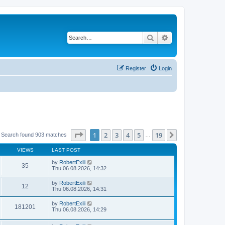
Search
Advanced search
Register
Login
Page
1
of
19
1
2
3
4
5
19
Next
Search found 903 matches
…
VIEWS
LAST POST
by
RobertExili
35
Thu 06.08.2026, 14:32
by
RobertExili
12
Thu 06.08.2026, 14:31
by
RobertExili
181201
Thu 06.08.2026, 14:29