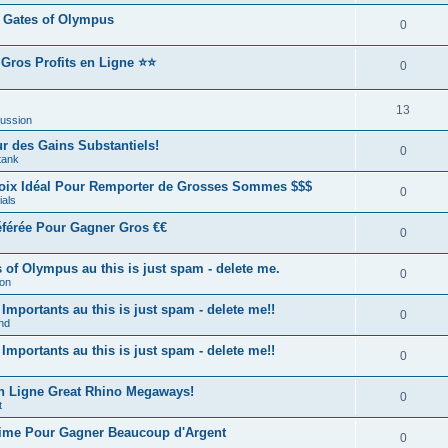
e Gates of Olympus
0
 Gros Profits en Ligne ⭐⭐
0
13
ussion
ur des Gains Substantiels!
0
 tank
oix Idéal Pour Remporter de Grosses Sommes $$$
0
ials
férée Pour Gagner Gros €€
0
of Olympus au this is just spam - delete me.
0
ion
mportants au this is just spam - delete me!!
0
nd
mportants au this is just spam - delete me!!
0
n Ligne Great Rhino Megaways!
0
t
time Pour Gagner Beaucoup d'Argent
0