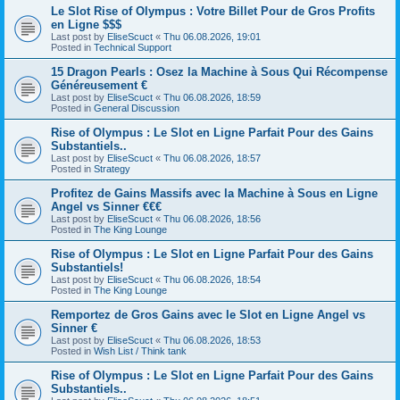
Le Slot Rise of Olympus : Votre Billet Pour de Gros Profits
en Ligne $$$
Last post by
EliseScuct
«
Thu 06.08.2026, 19:01
Posted in
Technical Support
15 Dragon Pearls : Osez la Machine à Sous Qui Récompense
Généreusement €
Last post by
EliseScuct
«
Thu 06.08.2026, 18:59
Posted in
General Discussion
Rise of Olympus : Le Slot en Ligne Parfait Pour des Gains
Substantiels..
Last post by
EliseScuct
«
Thu 06.08.2026, 18:57
Posted in
Strategy
Profitez de Gains Massifs avec la Machine à Sous en Ligne
Angel vs Sinner €€€
Last post by
EliseScuct
«
Thu 06.08.2026, 18:56
Posted in
The King Lounge
Rise of Olympus : Le Slot en Ligne Parfait Pour des Gains
Substantiels!
Last post by
EliseScuct
«
Thu 06.08.2026, 18:54
Posted in
The King Lounge
Remportez de Gros Gains avec le Slot en Ligne Angel vs
Sinner €
Last post by
EliseScuct
«
Thu 06.08.2026, 18:53
Posted in
Wish List / Think tank
Rise of Olympus : Le Slot en Ligne Parfait Pour des Gains
Substantiels..