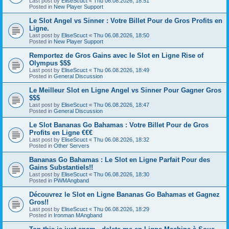
Last post by
EliseScuct
«
Thu 06.08.2026, 18:51
Posted in
New Player Support
Le Slot Angel vs Sinner : Votre Billet Pour de Gros Profits en
Ligne.
Last post by
EliseScuct
«
Thu 06.08.2026, 18:50
Posted in
New Player Support
Remportez de Gros Gains avec le Slot en Ligne Rise of
Olympus $$$
Last post by
EliseScuct
«
Thu 06.08.2026, 18:49
Posted in
General Discussion
Le Meilleur Slot en Ligne Angel vs Sinner Pour Gagner Gros
$$$
Last post by
EliseScuct
«
Thu 06.08.2026, 18:47
Posted in
General Discussion
Le Slot Bananas Go Bahamas : Votre Billet Pour de Gros
Profits en Ligne €€€
Last post by
EliseScuct
«
Thu 06.08.2026, 18:32
Posted in
Other Servers
Bananas Go Bahamas : Le Slot en Ligne Parfait Pour des
Gains Substantiels!!
Last post by
EliseScuct
«
Thu 06.08.2026, 18:30
Posted in
PWMAngband
Découvrez le Slot en Ligne Bananas Go Bahamas et Gagnez
Gros!!
Last post by
EliseScuct
«
Thu 06.08.2026, 18:29
Posted in
Ironman MAngband