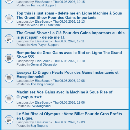
Last post by
EliseScuct
«
Thu 06.08.2026, 19:15
Posted in
Technical Support
Top this is just spam - delete me en Ligne Machine à Sous
The Grand Show Pour des Gains Importants
Last post by
EliseScuct
«
Thu 06.08.2026, 19:13
Posted in
Wish List / Think tank
The Grand Show : La Clé Pour des Gains Importants au this
is just spam - delete me €€
Last post by
EliseScuct
«
Thu 06.08.2026, 19:11
Posted in
New Player Support
Remportez de Gros Gains avec le Slot en Ligne The Grand
Show $$$
Last post by
EliseScuct
«
Thu 06.08.2026, 19:10
Posted in
General Discussion
Essayez 15 Dragon Pearls Pour des Gains Instantanés et
Exceptionnels!!
Last post by
EliseScuct
«
Thu 06.08.2026, 19:08
Posted in
The King Lounge
Maximisez Vos Gains avec la Machine à Sous Rise of
Olympus ⭐⭐⭐
Last post by
EliseScuct
«
Thu 06.08.2026, 19:06
Posted in
PWMAngband
Le Slot Rise of Olympus : Votre Billet Pour de Gros Profits
en Ligne.
Last post by
EliseScuct
«
Thu 06.08.2026, 19:03
Posted in
Bug Reports