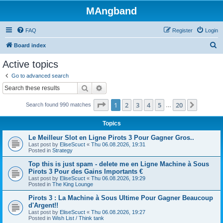
MAngband
FAQ
Register
Login
S
Board index
e
Active topics
a
Go to advanced search
r
Search
Advanced search
c
Page
1
of
20
1
2
3
4
5
20
Next
Search found 990 matches
h
…
Topics
Le Meilleur Slot en Ligne Pirots 3 Pour Gagner Gros..
Last post by
EliseScuct
«
Thu 06.08.2026, 19:31
Posted in
Strategy
Top this is just spam - delete me en Ligne Machine à Sous
Pirots 3 Pour des Gains Importants €
Last post by
EliseScuct
«
Thu 06.08.2026, 19:29
Posted in
The King Lounge
Pirots 3 : La Machine à Sous Ultime Pour Gagner Beaucoup
d'Argent!!
Last post by
EliseScuct
«
Thu 06.08.2026, 19:27
Posted in
Wish List / Think tank