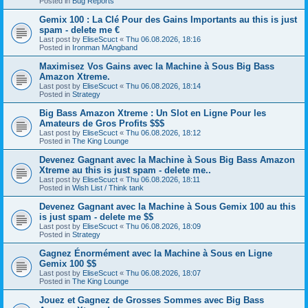
Posted in
Bug Reports
Gemix 100 : La Clé Pour des Gains Importants au this is just
spam - delete me €
Last post by
EliseScuct
«
Thu 06.08.2026, 18:16
Posted in
Ironman MAngband
Maximisez Vos Gains avec la Machine à Sous Big Bass
Amazon Xtreme.
Last post by
EliseScuct
«
Thu 06.08.2026, 18:14
Posted in
Strategy
Big Bass Amazon Xtreme : Un Slot en Ligne Pour les
Amateurs de Gros Profits $$$
Last post by
EliseScuct
«
Thu 06.08.2026, 18:12
Posted in
The King Lounge
Devenez Gagnant avec la Machine à Sous Big Bass Amazon
Xtreme au this is just spam - delete me..
Last post by
EliseScuct
«
Thu 06.08.2026, 18:11
Posted in
Wish List / Think tank
Devenez Gagnant avec la Machine à Sous Gemix 100 au this
is just spam - delete me $$
Last post by
EliseScuct
«
Thu 06.08.2026, 18:09
Posted in
Strategy
Gagnez Énormément avec la Machine à Sous en Ligne
Gemix 100 $$
Last post by
EliseScuct
«
Thu 06.08.2026, 18:07
Posted in
The King Lounge
Jouez et Gagnez de Grosses Sommes avec Big Bass