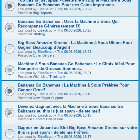
Top this is just spam - delete me en Ligne Machine à Sous
Bananas Go Bahamas Pour des Gains Importants
Last post by
EliseScuct
«
Thu 06.08.2026, 18:27
Posted in
Bug Reports
Bananas Go Bahamas : Osez la Machine à Sous Qui
Récompense Généreusement €€
Last post by
EliseScuct
«
Thu 06.08.2026, 18:25
Posted in
Strategy
Big Bass Amazon Xtreme : La Machine à Sous Ultime Pour
Gagner Beaucoup d'Argent
Last post by
EliseScuct
«
Thu 06.08.2026, 18:23
Posted in
Other Servers
Machine à Sous Bananas Go Bahamas : Le Choix Idéal Pour
Remporter de Grosses Sommes..
Last post by
EliseScuct
«
Thu 06.08.2026, 18:21
Posted in
Wish List / Think tank
Bananas Go Bahamas : La Machine à Sous Préférée Pour
Gagner Gros!!
Last post by
EliseScuct
«
Thu 06.08.2026, 18:19
Posted in
New Player Support
Devenez Gagnant avec la Machine à Sous Bananas Go
Bahamas au this is just spam - delete me!!
Last post by
EliseScuct
«
Thu 06.08.2026, 18:18
Posted in
General Discussion
Gagnez en Jouant au Slot Big Bass Amazon Xtreme sur votre
this is just spam - delete me Préféré.
Last post by
EliseScuct
«
Thu 06.08.2026, 18:17