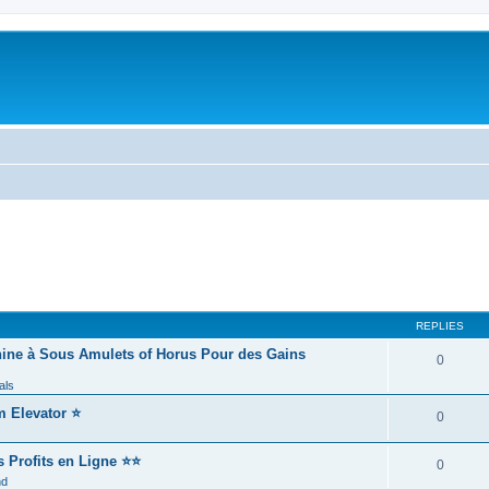
REPLIES
chine à Sous Amulets of Horus Pour des Gains
0
als
 Elevator ⭐
0
s Profits en Ligne ⭐⭐
0
nd