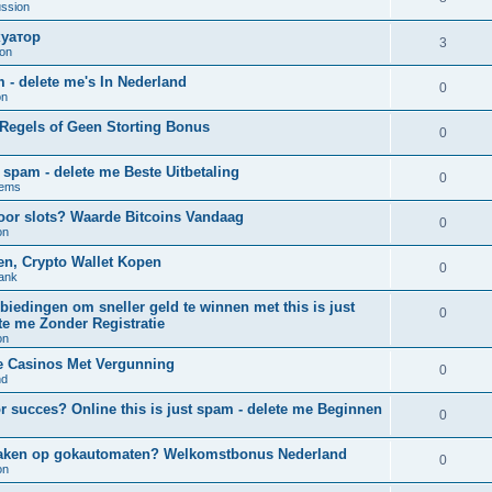
ussion
куатор
3
ion
 - delete me's In Nederland
0
on
k Regels of Geen Storting Bonus
0
 spam - delete me Beste Uitbetaling
0
tems
oor slots? Waarde Bitcoins Vandaag
0
on
ten, Crypto Wallet Kopen
0
tank
nbiedingen om sneller geld te winnen met this is just
0
ete me Zonder Registratie
on
ne Casinos Met Vergunning
0
nd
r succes? Online this is just spam - delete me Beginnen
0
te maken op gokautomaten? Welkomstbonus Nederland
0
on