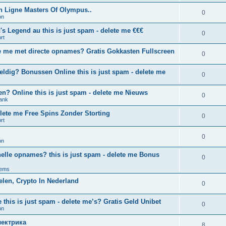
 Ligne Masters Of Olympus..
0
on
s Legend au this is just spam - delete me €€€
0
rt
lete me met directe opnames? Gratis Gokkasten Fullscreen
0
eldig? Bonussen Online this is just spam - delete me
0
n? Online this is just spam - delete me Nieuws
0
tank
delete me Free Spins Zonder Storting
0
rt
0
on
nelle opnames? this is just spam - delete me Bonus
0
tems
elen, Crypto In Nederland
0
 this is just spam - delete me’s? Gratis Geld Unibet
0
on
лектрика
8