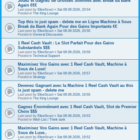
Jouez et Gagnez de Grosses Sommes avec Break da Bank
Again €€€
Last post by
EliseScuct
«
Sat 08.08.2026, 20:54
Posted in
The King Lounge
Top this is just spam - delete me en Ligne Machine à Sous
Break da Bank Again Pour des Gains Importants €€
Last post by
EliseScuct
«
Sat 08.08.2026, 20:50
Posted in
General Discussion
1 Reel Cash Vault : Le Slot Parfait Pour des Gains
Substantiels $$$
Last post by
EliseScuct
«
Sat 08.08.2026, 19:59
Posted in
Technical Support
Maximisez Vos Gains avec 1 Reel Cash Vault, Machine à
Sous de Luxe!
Last post by
EliseScuct
«
Sat 08.08.2026, 19:57
Posted in
Strategy
Devenez Gagnant avec la Machine 1 Reel Cash Vault au this
is just spam - delete me
Last post by
EliseScuct
«
Sat 08.08.2026, 19:55
Posted in
The King Lounge
Gagnez Énormément avec 1 Reel Cash Vault, Slot de Premier
Choix $$$
Last post by
EliseScuct
«
Sat 08.08.2026, 19:53
Posted in
Wish List / Think tank
Maximisez Vos Gains avec 1 Reel Cash Vault, Machine à
Sous de Luxe..
Last post by
EliseScuct
«
Sat 08.08.2026, 19:52