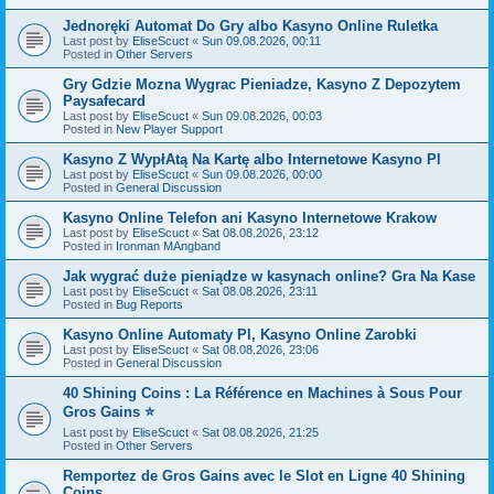
Jednoręki Automat Do Gry albo Kasyno Online Ruletka
Last post by
EliseScuct
«
Sun 09.08.2026, 00:11
Posted in
Other Servers
Gry Gdzie Mozna Wygrac Pieniadze, Kasyno Z Depozytem
Paysafecard
Last post by
EliseScuct
«
Sun 09.08.2026, 00:03
Posted in
New Player Support
Kasyno Z WypłAtą Na Kartę albo Internetowe Kasyno Pl
Last post by
EliseScuct
«
Sun 09.08.2026, 00:00
Posted in
General Discussion
Kasyno Online Telefon ani Kasyno Internetowe Krakow
Last post by
EliseScuct
«
Sat 08.08.2026, 23:12
Posted in
Ironman MAngband
Jak wygrać duże pieniądze w kasynach online? Gra Na Kase
Last post by
EliseScuct
«
Sat 08.08.2026, 23:11
Posted in
Bug Reports
Kasyno Online Automaty Pl, Kasyno Online Zarobki
Last post by
EliseScuct
«
Sat 08.08.2026, 23:06
Posted in
General Discussion
40 Shining Coins : La Référence en Machines à Sous Pour
Gros Gains ⭐
Last post by
EliseScuct
«
Sat 08.08.2026, 21:25
Posted in
Other Servers
Remportez de Gros Gains avec le Slot en Ligne 40 Shining
Coins..