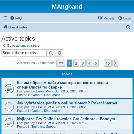
MAngband
FAQ
Register
Login
S
Board index
e
Active topics
a
Go to advanced search
r
Search
Advanced search
c
Page
1
of
15
1
2
3
4
5
15
Next
Search found 717 matches
h
…
Topics
Каким образом найти мастера по сантехнике и
специалиста по сварке
Last post by
ErnestMor
«
Sun 09.08.2026, 08:53
Posted in
General Discussion
Jak vyhrát více peněz v online slotech? Poker Internet
Last post by
EliseScuct
«
Sun 09.08.2026, 08:29
Posted in
General Discussion
Najleprze Gry Online rowniez Gra Jednoreki Bandyta
Last post by
EliseScuct
«
Sun 09.08.2026, 07:32
Posted in
Technical Support