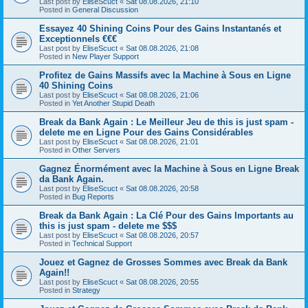
Last post by
EliseScuct
«
Sat 08.08.2026, 21:10
Posted in
General Discussion
Essayez 40 Shining Coins Pour des Gains Instantanés et
Exceptionnels €€€
Last post by
EliseScuct
«
Sat 08.08.2026, 21:08
Posted in
New Player Support
Profitez de Gains Massifs avec la Machine à Sous en Ligne
40 Shining Coins
Last post by
EliseScuct
«
Sat 08.08.2026, 21:06
Posted in
Yet Another Stupid Death
Break da Bank Again : Le Meilleur Jeu de this is just spam -
delete me en Ligne Pour des Gains Considérables
Last post by
EliseScuct
«
Sat 08.08.2026, 21:01
Posted in
Other Servers
Gagnez Énormément avec la Machine à Sous en Ligne Break
da Bank Again.
Last post by
EliseScuct
«
Sat 08.08.2026, 20:58
Posted in
Bug Reports
Break da Bank Again : La Clé Pour des Gains Importants au
this is just spam - delete me $$$
Last post by
EliseScuct
«
Sat 08.08.2026, 20:57
Posted in
Technical Support
Jouez et Gagnez de Grosses Sommes avec Break da Bank
Again!!
Last post by
EliseScuct
«
Sat 08.08.2026, 20:55
Posted in
Strategy