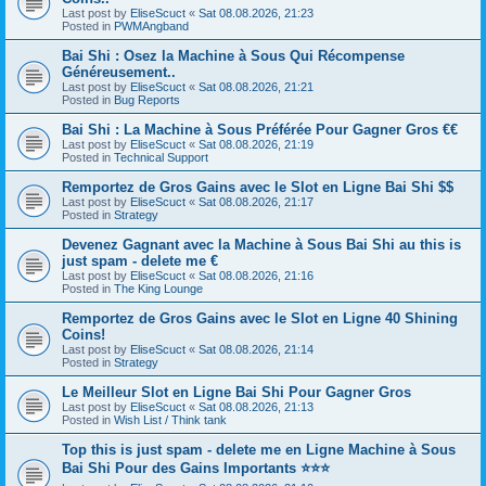
Last post by
EliseScuct
«
Sat 08.08.2026, 21:23
Posted in
PWMAngband
Bai Shi : Osez la Machine à Sous Qui Récompense
Généreusement..
Last post by
EliseScuct
«
Sat 08.08.2026, 21:21
Posted in
Bug Reports
Bai Shi : La Machine à Sous Préférée Pour Gagner Gros €€
Last post by
EliseScuct
«
Sat 08.08.2026, 21:19
Posted in
Technical Support
Remportez de Gros Gains avec le Slot en Ligne Bai Shi $$
Last post by
EliseScuct
«
Sat 08.08.2026, 21:17
Posted in
Strategy
Devenez Gagnant avec la Machine à Sous Bai Shi au this is
just spam - delete me €
Last post by
EliseScuct
«
Sat 08.08.2026, 21:16
Posted in
The King Lounge
Remportez de Gros Gains avec le Slot en Ligne 40 Shining
Coins!
Last post by
EliseScuct
«
Sat 08.08.2026, 21:14
Posted in
Strategy
Le Meilleur Slot en Ligne Bai Shi Pour Gagner Gros
Last post by
EliseScuct
«
Sat 08.08.2026, 21:13
Posted in
Wish List / Think tank
Top this is just spam - delete me en Ligne Machine à Sous
Bai Shi Pour des Gains Importants ⭐⭐⭐