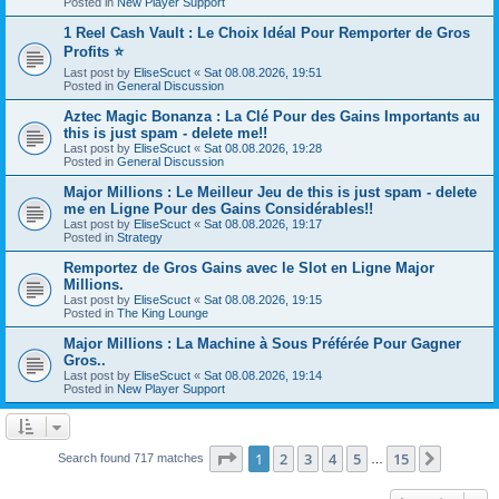
Posted in
New Player Support
1 Reel Cash Vault : Le Choix Idéal Pour Remporter de Gros
Profits ⭐
Last post by
EliseScuct
«
Sat 08.08.2026, 19:51
Posted in
General Discussion
Aztec Magic Bonanza : La Clé Pour des Gains Importants au
this is just spam - delete me!!
Last post by
EliseScuct
«
Sat 08.08.2026, 19:28
Posted in
General Discussion
Major Millions : Le Meilleur Jeu de this is just spam - delete
me en Ligne Pour des Gains Considérables!!
Last post by
EliseScuct
«
Sat 08.08.2026, 19:17
Posted in
Strategy
Remportez de Gros Gains avec le Slot en Ligne Major
Millions.
Last post by
EliseScuct
«
Sat 08.08.2026, 19:15
Posted in
The King Lounge
Major Millions : La Machine à Sous Préférée Pour Gagner
Gros..
Last post by
EliseScuct
«
Sat 08.08.2026, 19:14
Posted in
New Player Support
Page
1
of
15
1
2
3
4
5
15
Next
Search found 717 matches
…