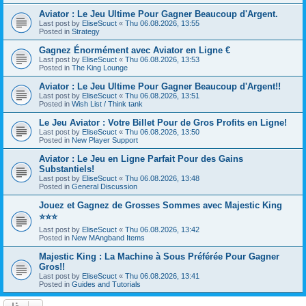
Aviator : Le Jeu Ultime Pour Gagner Beaucoup d'Argent.
Last post by
EliseScuct
«
Thu 06.08.2026, 13:55
Posted in
Strategy
Gagnez Énormément avec Aviator en Ligne €
Last post by
EliseScuct
«
Thu 06.08.2026, 13:53
Posted in
The King Lounge
Aviator : Le Jeu Ultime Pour Gagner Beaucoup d'Argent!!
Last post by
EliseScuct
«
Thu 06.08.2026, 13:51
Posted in
Wish List / Think tank
Le Jeu Aviator : Votre Billet Pour de Gros Profits en Ligne!
Last post by
EliseScuct
«
Thu 06.08.2026, 13:50
Posted in
New Player Support
Aviator : Le Jeu en Ligne Parfait Pour des Gains
Substantiels!
Last post by
EliseScuct
«
Thu 06.08.2026, 13:48
Posted in
General Discussion
Jouez et Gagnez de Grosses Sommes avec Majestic King
⭐⭐⭐
Last post by
EliseScuct
«
Thu 06.08.2026, 13:42
Posted in
New MAngband Items
Majestic King : La Machine à Sous Préférée Pour Gagner
Gros!!
Last post by
EliseScuct
«
Thu 06.08.2026, 13:41
Posted in
Guides and Tutorials