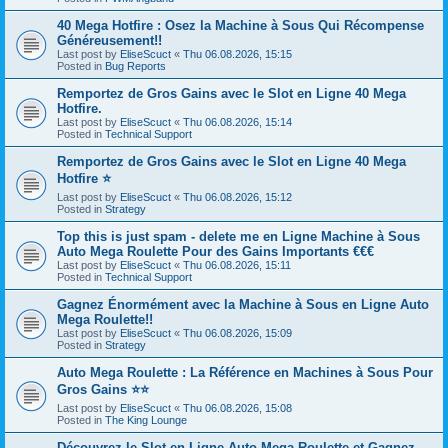
40 Mega Hotfire : Osez la Machine à Sous Qui Récompense
Généreusement!!
Last post by
EliseScuct
«
Thu 06.08.2026, 15:15
Posted in
Bug Reports
Remportez de Gros Gains avec le Slot en Ligne 40 Mega
Hotfire.
Last post by
EliseScuct
«
Thu 06.08.2026, 15:14
Posted in
Technical Support
Remportez de Gros Gains avec le Slot en Ligne 40 Mega
Hotfire ⭐
Last post by
EliseScuct
«
Thu 06.08.2026, 15:12
Posted in
Strategy
Top this is just spam - delete me en Ligne Machine à Sous
Auto Mega Roulette Pour des Gains Importants €€€
Last post by
EliseScuct
«
Thu 06.08.2026, 15:11
Posted in
Technical Support
Gagnez Énormément avec la Machine à Sous en Ligne Auto
Mega Roulette!!
Last post by
EliseScuct
«
Thu 06.08.2026, 15:09
Posted in
Strategy
Auto Mega Roulette : La Référence en Machines à Sous Pour
Gros Gains ⭐⭐
Last post by
EliseScuct
«
Thu 06.08.2026, 15:08
Posted in
The King Lounge
Découvrez le Slot en Ligne Auto Mega Roulette et Gagnez