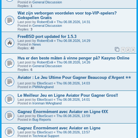
Posted in
General Discussion
Replies:
1
Wat zijn verborgen voordelen voor top-VIP-spelers?
Gokspellen Gratis
Last post by
RobertExili
«
Thu 06.08.2026, 14:31
Posted in
General Discussion
Replies:
3
FreeBSD port updated for 1.5.3
Last post by
RobertExili
«
Thu 06.08.2026, 14:29
Posted in
News
Replies:
40
1
2
3
Hva er den beste måten å vinne penger på? Kasyno Online
Last post by
RobertExili
«
Thu 06.08.2026, 14:26
Posted in
General Discussion
Replies:
6
Aviator : Le Jeu Ultime Pour Gagner Beaucoup d'Argent ⭐⭐
Last post by
EliseScuct
«
Thu 06.08.2026, 14:03
Posted in
PWMAngband
Le Meilleur Jeu en Ligne Aviator Pour Gagner Gros!!
Last post by
EliseScuct
«
Thu 06.08.2026, 14:01
Posted in
Ironman MAngband
Gagnez Énormément avec Aviator en Ligne €€€
Last post by
EliseScuct
«
Thu 06.08.2026, 13:59
Posted in
Bug Reports
Gagnez Énormément avec Aviator en Ligne
Last post by
EliseScuct
«
Thu 06.08.2026, 13:57
Posted in
Technical Support