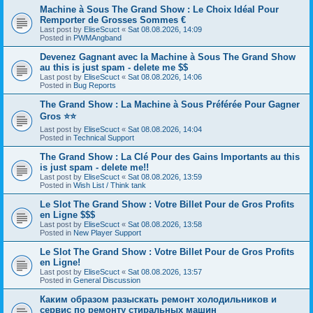
Machine à Sous The Grand Show : Le Choix Idéal Pour
Remporter de Grosses Sommes €
Last post by
EliseScuct
«
Sat 08.08.2026, 14:09
Posted in
PWMAngband
Devenez Gagnant avec la Machine à Sous The Grand Show
au this is just spam - delete me $$
Last post by
EliseScuct
«
Sat 08.08.2026, 14:06
Posted in
Bug Reports
The Grand Show : La Machine à Sous Préférée Pour Gagner
Gros ⭐⭐
Last post by
EliseScuct
«
Sat 08.08.2026, 14:04
Posted in
Technical Support
The Grand Show : La Clé Pour des Gains Importants au this
is just spam - delete me!!
Last post by
EliseScuct
«
Sat 08.08.2026, 13:59
Posted in
Wish List / Think tank
Le Slot The Grand Show : Votre Billet Pour de Gros Profits
en Ligne $$$
Last post by
EliseScuct
«
Sat 08.08.2026, 13:58
Posted in
New Player Support
Le Slot The Grand Show : Votre Billet Pour de Gros Profits
en Ligne!
Last post by
EliseScuct
«
Sat 08.08.2026, 13:57
Posted in
General Discussion
Каким образом разыскать ремонт холодильников и
сервис по ремонту стиральных машин