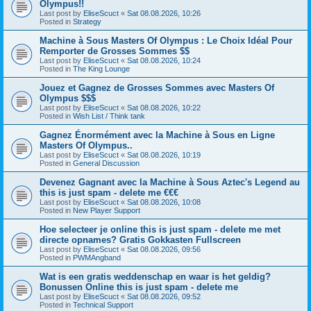
Olympus!!
Last post by
EliseScuct
«
Sat 08.08.2026, 10:26
Posted in
Strategy
Machine à Sous Masters Of Olympus : Le Choix Idéal Pour
Remporter de Grosses Sommes $$
Last post by
EliseScuct
«
Sat 08.08.2026, 10:24
Posted in
The King Lounge
Jouez et Gagnez de Grosses Sommes avec Masters Of
Olympus $$$
Last post by
EliseScuct
«
Sat 08.08.2026, 10:22
Posted in
Wish List / Think tank
Gagnez Énormément avec la Machine à Sous en Ligne
Masters Of Olympus..
Last post by
EliseScuct
«
Sat 08.08.2026, 10:19
Posted in
General Discussion
Devenez Gagnant avec la Machine à Sous Aztec's Legend au
this is just spam - delete me €€€
Last post by
EliseScuct
«
Sat 08.08.2026, 10:08
Posted in
New Player Support
Hoe selecteer je online this is just spam - delete me met
directe opnames? Gratis Gokkasten Fullscreen
Last post by
EliseScuct
«
Sat 08.08.2026, 09:56
Posted in
PWMAngband
Wat is een gratis weddenschap en waar is het geldig?
Bonussen Online this is just spam - delete me
Last post by
EliseScuct
«
Sat 08.08.2026, 09:52
Posted in
Technical Support