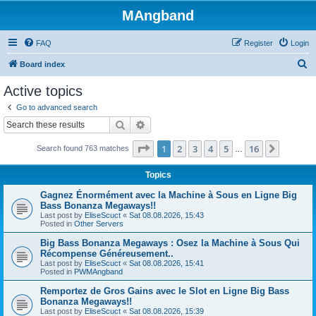
MAngband
FAQ
Register
Login
S
Board index
e
Active topics
a
Go to advanced search
r
Search
Advanced search
c
Page
1
of
16
1
2
3
4
5
16
Next
Search found 763 matches
h
…
Topics
Gagnez Énormément avec la Machine à Sous en Ligne Big
Bass Bonanza Megaways!!
Last post by
EliseScuct
«
Sat 08.08.2026, 15:43
Posted in
Other Servers
Big Bass Bonanza Megaways : Osez la Machine à Sous Qui
Récompense Généreusement..
Last post by
EliseScuct
«
Sat 08.08.2026, 15:41
Posted in
PWMAngband
Remportez de Gros Gains avec le Slot en Ligne Big Bass
Bonanza Megaways!!
Last post by
EliseScuct
«
Sat 08.08.2026, 15:39