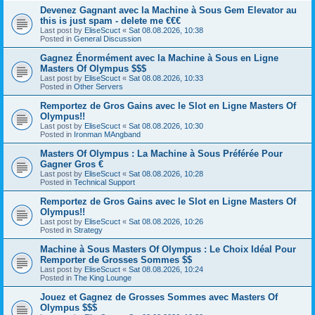
Devenez Gagnant avec la Machine à Sous Gem Elevator au
this is just spam - delete me €€€
Last post by
EliseScuct
«
Sat 08.08.2026, 10:38
Posted in
General Discussion
Gagnez Énormément avec la Machine à Sous en Ligne
Masters Of Olympus $$$
Last post by
EliseScuct
«
Sat 08.08.2026, 10:33
Posted in
Other Servers
Remportez de Gros Gains avec le Slot en Ligne Masters Of
Olympus!!
Last post by
EliseScuct
«
Sat 08.08.2026, 10:30
Posted in
Ironman MAngband
Masters Of Olympus : La Machine à Sous Préférée Pour
Gagner Gros €
Last post by
EliseScuct
«
Sat 08.08.2026, 10:28
Posted in
Technical Support
Remportez de Gros Gains avec le Slot en Ligne Masters Of
Olympus!!
Last post by
EliseScuct
«
Sat 08.08.2026, 10:26
Posted in
Strategy
Machine à Sous Masters Of Olympus : Le Choix Idéal Pour
Remporter de Grosses Sommes $$
Last post by
EliseScuct
«
Sat 08.08.2026, 10:24
Posted in
The King Lounge
Jouez et Gagnez de Grosses Sommes avec Masters Of
Olympus $$$