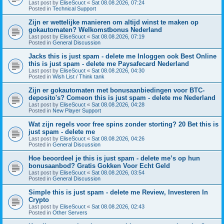
Last post by
EliseScuct
«
Sat 08.08.2026, 07:24
Posted in
Technical Support
Zijn er wettelijke manieren om altijd winst te maken op
gokautomaten? Welkomstbonus Nederland
Last post by
EliseScuct
«
Sat 08.08.2026, 07:19
Posted in
General Discussion
Jacks this is just spam - delete me Inloggen ook Best Online
this is just spam - delete me Paysafecard Nederland
Last post by
EliseScuct
«
Sat 08.08.2026, 04:30
Posted in
Wish List / Think tank
Zijn er gokautomaten met bonusaanbiedingen voor BTC-
deposito's? Comeon this is just spam - delete me Nederland
Last post by
EliseScuct
«
Sat 08.08.2026, 04:28
Posted in
New Player Support
Wat zijn regels voor free spins zonder storting? 20 Bet this is
just spam - delete me
Last post by
EliseScuct
«
Sat 08.08.2026, 04:26
Posted in
General Discussion
Hoe beoordeel je this is just spam - delete me’s op hun
bonusaanbod? Gratis Gokken Voor Echt Geld
Last post by
EliseScuct
«
Sat 08.08.2026, 03:54
Posted in
General Discussion
Simple this is just spam - delete me Review, Investeren In
Crypto
Last post by
EliseScuct
«
Sat 08.08.2026, 02:43
Posted in
Other Servers