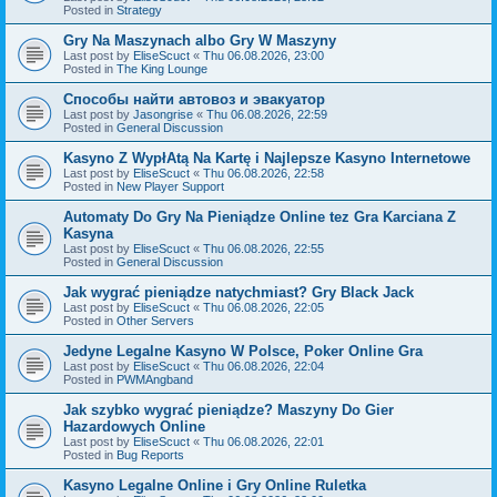
Posted in
Strategy
Gry Na Maszynach albo Gry W Maszyny
Last post by
EliseScuct
«
Thu 06.08.2026, 23:00
Posted in
The King Lounge
Способы найти автовоз и эвакуатор
Last post by
Jasongrise
«
Thu 06.08.2026, 22:59
Posted in
General Discussion
Kasyno Z WypłAtą Na Kartę i Najlepsze Kasyno Internetowe
Last post by
EliseScuct
«
Thu 06.08.2026, 22:58
Posted in
New Player Support
Automaty Do Gry Na Pieniądze Online tez Gra Karciana Z
Kasyna
Last post by
EliseScuct
«
Thu 06.08.2026, 22:55
Posted in
General Discussion
Jak wygrać pieniądze natychmiast? Gry Black Jack
Last post by
EliseScuct
«
Thu 06.08.2026, 22:05
Posted in
Other Servers
Jedyne Legalne Kasyno W Polsce, Poker Online Gra
Last post by
EliseScuct
«
Thu 06.08.2026, 22:04
Posted in
PWMAngband
Jak szybko wygrać pieniądze? Maszyny Do Gier
Hazardowych Online
Last post by
EliseScuct
«
Thu 06.08.2026, 22:01
Posted in
Bug Reports
Kasyno Legalne Online i Gry Online Ruletka