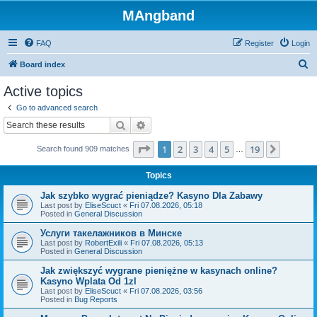
MAngband
FAQ
Register
Login
S
Board index
e
Active topics
a
Go to advanced search
r
Search
Advanced search
c
Page
1
of
19
1
2
3
4
5
19
Next
Search found 909 matches
h
…
Topics
Jak szybko wygrać pieniądze? Kasyno Dla Zabawy
Last post by
EliseScuct
«
Fri 07.08.2026, 05:18
Posted in
General Discussion
Услуги такелажников в Минске
Last post by
RobertExili
«
Fri 07.08.2026, 05:13
Posted in
General Discussion
Jak zwiększyć wygrane pieniężne w kasynach online?
Kasyno Wplata Od 1zl
Last post by
EliseScuct
«
Fri 07.08.2026, 03:56
Posted in
Bug Reports