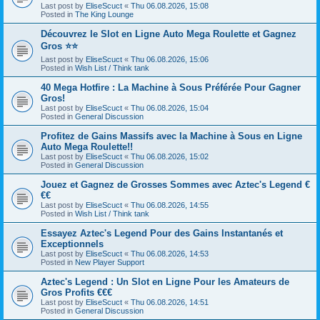
Last post by
EliseScuct
«
Thu 06.08.2026, 15:08
Posted in
The King Lounge
Découvrez le Slot en Ligne Auto Mega Roulette et Gagnez
Gros ⭐⭐
Last post by
EliseScuct
«
Thu 06.08.2026, 15:06
Posted in
Wish List / Think tank
40 Mega Hotfire : La Machine à Sous Préférée Pour Gagner
Gros!
Last post by
EliseScuct
«
Thu 06.08.2026, 15:04
Posted in
General Discussion
Profitez de Gains Massifs avec la Machine à Sous en Ligne
Auto Mega Roulette!!
Last post by
EliseScuct
«
Thu 06.08.2026, 15:02
Posted in
General Discussion
Jouez et Gagnez de Grosses Sommes avec Aztec's Legend €
€€
Last post by
EliseScuct
«
Thu 06.08.2026, 14:55
Posted in
Wish List / Think tank
Essayez Aztec's Legend Pour des Gains Instantanés et
Exceptionnels
Last post by
EliseScuct
«
Thu 06.08.2026, 14:53
Posted in
New Player Support
Aztec's Legend : Un Slot en Ligne Pour les Amateurs de
Gros Profits €€€
Last post by
EliseScuct
«
Thu 06.08.2026, 14:51
Posted in
General Discussion