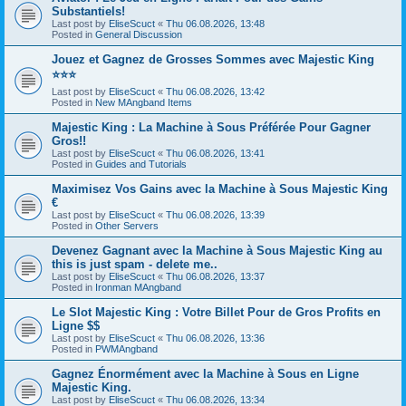
Substantiels!
Last post by
EliseScuct
«
Thu 06.08.2026, 13:48
Posted in
General Discussion
Jouez et Gagnez de Grosses Sommes avec Majestic King
⭐⭐⭐
Last post by
EliseScuct
«
Thu 06.08.2026, 13:42
Posted in
New MAngband Items
Majestic King : La Machine à Sous Préférée Pour Gagner
Gros!!
Last post by
EliseScuct
«
Thu 06.08.2026, 13:41
Posted in
Guides and Tutorials
Maximisez Vos Gains avec la Machine à Sous Majestic King
€
Last post by
EliseScuct
«
Thu 06.08.2026, 13:39
Posted in
Other Servers
Devenez Gagnant avec la Machine à Sous Majestic King au
this is just spam - delete me..
Last post by
EliseScuct
«
Thu 06.08.2026, 13:37
Posted in
Ironman MAngband
Le Slot Majestic King : Votre Billet Pour de Gros Profits en
Ligne $$
Last post by
EliseScuct
«
Thu 06.08.2026, 13:36
Posted in
PWMAngband
Gagnez Énormément avec la Machine à Sous en Ligne
Majestic King.
Last post by
EliseScuct
«
Thu 06.08.2026, 13:34