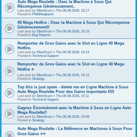
Auto Mega Roulette : Osez la Machine à Sous Qui
Récompense Généreusement..
Last post by
EliseScuct
«
Thu 06.08.2026, 15:17
Posted in
PWMAngband
40 Mega Hotfire : Osez la Machine à Sous Qui Récompense
Généreusement!!
Last post by
EliseScuct
«
Thu 06.08.2026, 15:15
Posted in
Bug Reports
Remportez de Gros Gains avec le Slot en Ligne 40 Mega
Hotfire.
Last post by
EliseScuct
«
Thu 06.08.2026, 15:14
Posted in
Technical Support
Remportez de Gros Gains avec le Slot en Ligne 40 Mega
Hotfire ⭐
Last post by
EliseScuct
«
Thu 06.08.2026, 15:12
Posted in
Strategy
Top this is just spam - delete me en Ligne Machine à Sous
Auto Mega Roulette Pour des Gains Importants €€€
Last post by
EliseScuct
«
Thu 06.08.2026, 15:11
Posted in
Technical Support
Gagnez Énormément avec la Machine à Sous en Ligne Auto
Mega Roulette!!
Last post by
EliseScuct
«
Thu 06.08.2026, 15:09
Posted in
Strategy
Auto Mega Roulette : La Référence en Machines à Sous Pour
Gros Gains ⭐⭐