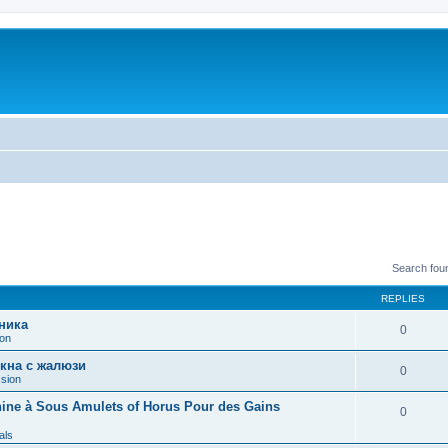
Search fou
REPLIES
ника
0
ion
окна с жалюзи
0
sion
chine à Sous Amulets of Horus Pour des Gains
0
als