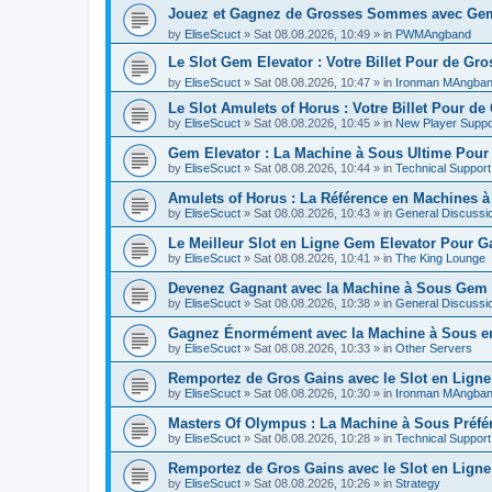
Jouez et Gagnez de Grosses Sommes avec Gem
by
EliseScuct
» Sat 08.08.2026, 10:49 » in
PWMAngband
Le Slot Gem Elevator : Votre Billet Pour de Gro
by
EliseScuct
» Sat 08.08.2026, 10:47 » in
Ironman MAngba
Le Slot Amulets of Horus : Votre Billet Pour de 
by
EliseScuct
» Sat 08.08.2026, 10:45 » in
New Player Suppo
Gem Elevator : La Machine à Sous Ultime Pour
by
EliseScuct
» Sat 08.08.2026, 10:44 » in
Technical Support
Amulets of Horus : La Référence en Machines à
by
EliseScuct
» Sat 08.08.2026, 10:43 » in
General Discussi
Le Meilleur Slot en Ligne Gem Elevator Pour G
by
EliseScuct
» Sat 08.08.2026, 10:41 » in
The King Lounge
Devenez Gagnant avec la Machine à Sous Gem El
by
EliseScuct
» Sat 08.08.2026, 10:38 » in
General Discussi
Gagnez Énormément avec la Machine à Sous e
by
EliseScuct
» Sat 08.08.2026, 10:33 » in
Other Servers
Remportez de Gros Gains avec le Slot en Ligne
by
EliseScuct
» Sat 08.08.2026, 10:30 » in
Ironman MAngba
Masters Of Olympus : La Machine à Sous Préfé
by
EliseScuct
» Sat 08.08.2026, 10:28 » in
Technical Support
Remportez de Gros Gains avec le Slot en Ligne
by
EliseScuct
» Sat 08.08.2026, 10:26 » in
Strategy