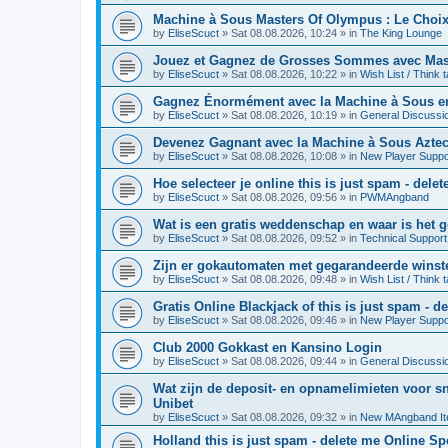
Machine à Sous Masters Of Olympus : Le Choi
by
EliseScuct
» Sat 08.08.2026, 10:24 » in
The King Lounge
Jouez et Gagnez de Grosses Sommes avec Mas
by
EliseScuct
» Sat 08.08.2026, 10:22 » in
Wish List / Think 
Gagnez Énormément avec la Machine à Sous en
by
EliseScuct
» Sat 08.08.2026, 10:19 » in
General Discussi
Devenez Gagnant avec la Machine à Sous Aztec'
by
EliseScuct
» Sat 08.08.2026, 10:08 » in
New Player Suppo
Hoe selecteer je online this is just spam - de
by
EliseScuct
» Sat 08.08.2026, 09:56 » in
PWMAngband
Wat is een gratis weddenschap en waar is het g
by
EliseScuct
» Sat 08.08.2026, 09:52 » in
Technical Support
Zijn er gokautomaten met gegarandeerde winste
by
EliseScuct
» Sat 08.08.2026, 09:48 » in
Wish List / Think 
Gratis Online Blackjack of this is just spam - 
by
EliseScuct
» Sat 08.08.2026, 09:46 » in
New Player Suppo
Club 2000 Gokkast en Kansino Login
by
EliseScuct
» Sat 08.08.2026, 09:44 » in
General Discussi
Wat zijn de deposit- en opnamelimieten voor s
Unibet
by
EliseScuct
» Sat 08.08.2026, 09:32 » in
New MAngband I
Holland this is just spam - delete me Online Sp