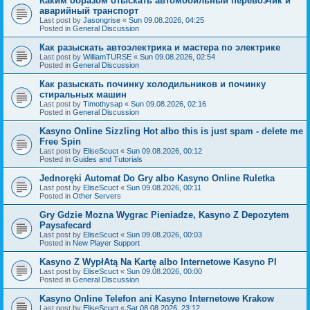
Каким образом отыскать автомобильный перевозчик и
аварийный транспорт
Last post by
Jasongrise
«
Sun 09.08.2026, 04:25
Posted in
General Discussion
Как разыскать автоэлектрика и мастера по электрике
Last post by
WilliamTURSE
«
Sun 09.08.2026, 02:54
Posted in
General Discussion
Как разыскать починку холодильников и починку
стиральных машин
Last post by
Timothysap
«
Sun 09.08.2026, 02:16
Posted in
General Discussion
Kasyno Online Sizzling Hot albo this is just spam - delete me
Free Spin
Last post by
EliseScuct
«
Sun 09.08.2026, 00:12
Posted in
Guides and Tutorials
Jednoręki Automat Do Gry albo Kasyno Online Ruletka
Last post by
EliseScuct
«
Sun 09.08.2026, 00:11
Posted in
Other Servers
Gry Gdzie Mozna Wygrac Pieniadze, Kasyno Z Depozytem
Paysafecard
Last post by
EliseScuct
«
Sun 09.08.2026, 00:03
Posted in
New Player Support
Kasyno Z WypłAtą Na Kartę albo Internetowe Kasyno Pl
Last post by
EliseScuct
«
Sun 09.08.2026, 00:00
Posted in
General Discussion
Kasyno Online Telefon ani Kasyno Internetowe Krakow
Last post by
EliseScuct
«
Sat 08.08.2026, 23:12