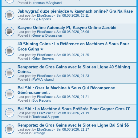
Posted in
Ironman MAngband
Jak wygrać duże pieniądze w kasynach online? Gra Na Kase
Last post by
EliseScuct
«
Sat 08.08.2026, 23:11
Posted in
Bug Reports
Kasyno Online Automaty Pl, Kasyno Online Zarobki
Last post by
EliseScuct
«
Sat 08.08.2026, 23:06
Posted in
General Discussion
40 Shining Coins : La Référence en Machines à Sous Pour
Gros Gains ⭐
Last post by
EliseScuct
«
Sat 08.08.2026, 21:25
Posted in
Other Servers
Remportez de Gros Gains avec le Slot en Ligne 40 Shining
Coins..
Last post by
EliseScuct
«
Sat 08.08.2026, 21:23
Posted in
PWMAngband
Bai Shi : Osez la Machine à Sous Qui Récompense
Généreusement..
Last post by
EliseScuct
«
Sat 08.08.2026, 21:21
Posted in
Bug Reports
Bai Shi : La Machine à Sous Préférée Pour Gagner Gros €€
Last post by
EliseScuct
«
Sat 08.08.2026, 21:19
Posted in
Technical Support
Remportez de Gros Gains avec le Slot en Ligne Bai Shi $$
Last post by
EliseScuct
«
Sat 08.08.2026, 21:17
Posted in
Strategy