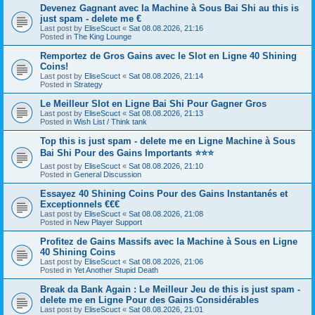
Devenez Gagnant avec la Machine à Sous Bai Shi au this is
just spam - delete me €
Last post by
EliseScuct
«
Sat 08.08.2026, 21:16
Posted in
The King Lounge
Remportez de Gros Gains avec le Slot en Ligne 40 Shining
Coins!
Last post by
EliseScuct
«
Sat 08.08.2026, 21:14
Posted in
Strategy
Le Meilleur Slot en Ligne Bai Shi Pour Gagner Gros
Last post by
EliseScuct
«
Sat 08.08.2026, 21:13
Posted in
Wish List / Think tank
Top this is just spam - delete me en Ligne Machine à Sous
Bai Shi Pour des Gains Importants ⭐⭐⭐
Last post by
EliseScuct
«
Sat 08.08.2026, 21:10
Posted in
General Discussion
Essayez 40 Shining Coins Pour des Gains Instantanés et
Exceptionnels €€€
Last post by
EliseScuct
«
Sat 08.08.2026, 21:08
Posted in
New Player Support
Profitez de Gains Massifs avec la Machine à Sous en Ligne
40 Shining Coins
Last post by
EliseScuct
«
Sat 08.08.2026, 21:06
Posted in
Yet Another Stupid Death
Break da Bank Again : Le Meilleur Jeu de this is just spam -
delete me en Ligne Pour des Gains Considérables
Last post by
EliseScuct
«
Sat 08.08.2026, 21:01