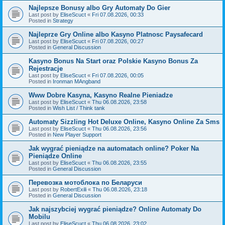
Najlepsze Bonusy albo Gry Automaty Do Gier
Last post by
EliseScuct
«
Fri 07.08.2026, 00:33
Posted in
Strategy
Najleprze Gry Online albo Kasyno Platnosc Paysafecard
Last post by
EliseScuct
«
Fri 07.08.2026, 00:27
Posted in
General Discussion
Kasyno Bonus Na Start oraz Polskie Kasyno Bonus Za
Rejestracje
Last post by
EliseScuct
«
Fri 07.08.2026, 00:05
Posted in
Ironman MAngband
Www Dobre Kasyna, Kasyno Realne Pieniadze
Last post by
EliseScuct
«
Thu 06.08.2026, 23:58
Posted in
Wish List / Think tank
Automaty Sizzling Hot Deluxe Online, Kasyno Online Za Sms
Last post by
EliseScuct
«
Thu 06.08.2026, 23:56
Posted in
New Player Support
Jak wygrać pieniądze na automatach online? Poker Na
Pieniądze Online
Last post by
EliseScuct
«
Thu 06.08.2026, 23:55
Posted in
General Discussion
Перевозка мотоблока по Беларуси
Last post by
RobertExili
«
Thu 06.08.2026, 23:18
Posted in
General Discussion
Jak najszybciej wygrać pieniądze? Online Automaty Do
Mobilu
Last post by
EliseScuct
«
Thu 06.08.2026, 23:02