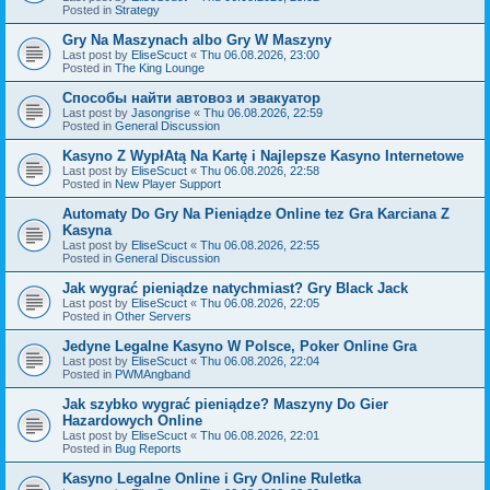
Posted in
Strategy
Gry Na Maszynach albo Gry W Maszyny
Last post by
EliseScuct
«
Thu 06.08.2026, 23:00
Posted in
The King Lounge
Способы найти автовоз и эвакуатор
Last post by
Jasongrise
«
Thu 06.08.2026, 22:59
Posted in
General Discussion
Kasyno Z WypłAtą Na Kartę i Najlepsze Kasyno Internetowe
Last post by
EliseScuct
«
Thu 06.08.2026, 22:58
Posted in
New Player Support
Automaty Do Gry Na Pieniądze Online tez Gra Karciana Z
Kasyna
Last post by
EliseScuct
«
Thu 06.08.2026, 22:55
Posted in
General Discussion
Jak wygrać pieniądze natychmiast? Gry Black Jack
Last post by
EliseScuct
«
Thu 06.08.2026, 22:05
Posted in
Other Servers
Jedyne Legalne Kasyno W Polsce, Poker Online Gra
Last post by
EliseScuct
«
Thu 06.08.2026, 22:04
Posted in
PWMAngband
Jak szybko wygrać pieniądze? Maszyny Do Gier
Hazardowych Online
Last post by
EliseScuct
«
Thu 06.08.2026, 22:01
Posted in
Bug Reports
Kasyno Legalne Online i Gry Online Ruletka