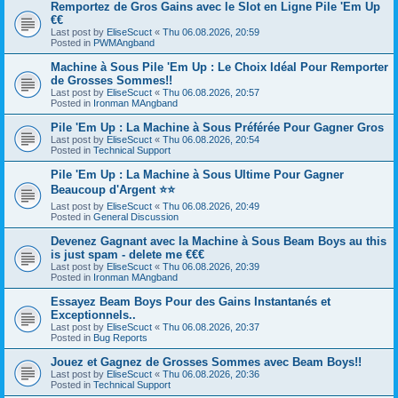
Remportez de Gros Gains avec le Slot en Ligne Pile 'Em Up
€€
Last post by
EliseScuct
«
Thu 06.08.2026, 20:59
Posted in
PWMAngband
Machine à Sous Pile 'Em Up : Le Choix Idéal Pour Remporter
de Grosses Sommes!!
Last post by
EliseScuct
«
Thu 06.08.2026, 20:57
Posted in
Ironman MAngband
Pile 'Em Up : La Machine à Sous Préférée Pour Gagner Gros
Last post by
EliseScuct
«
Thu 06.08.2026, 20:54
Posted in
Technical Support
Pile 'Em Up : La Machine à Sous Ultime Pour Gagner
Beaucoup d'Argent ⭐⭐
Last post by
EliseScuct
«
Thu 06.08.2026, 20:49
Posted in
General Discussion
Devenez Gagnant avec la Machine à Sous Beam Boys au this
is just spam - delete me €€€
Last post by
EliseScuct
«
Thu 06.08.2026, 20:39
Posted in
Ironman MAngband
Essayez Beam Boys Pour des Gains Instantanés et
Exceptionnels..
Last post by
EliseScuct
«
Thu 06.08.2026, 20:37
Posted in
Bug Reports
Jouez et Gagnez de Grosses Sommes avec Beam Boys!!
Last post by
EliseScuct
«
Thu 06.08.2026, 20:36
Posted in
Technical Support