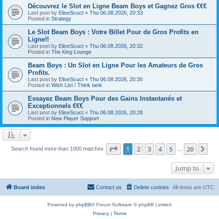
Découvrez le Slot en Ligne Beam Boys et Gagnez Gros €€€
Last post by
EliseScuct
«
Thu 06.08.2026, 20:33
Posted in
Strategy
Le Slot Beam Boys : Votre Billet Pour de Gros Profits en
Ligne!!
Last post by
EliseScuct
«
Thu 06.08.2026, 20:32
Posted in
The King Lounge
Beam Boys : Un Slot en Ligne Pour les Amateurs de Gros
Profits.
Last post by
EliseScuct
«
Thu 06.08.2026, 20:30
Posted in
Wish List / Think tank
Essayez Beam Boys Pour des Gains Instantanés et
Exceptionnels €€€
Last post by
EliseScuct
«
Thu 06.08.2026, 20:28
Posted in
New Player Support
Page
1
of
20
1
2
3
4
5
20
Ne
Search found more than 1000 matches
…
Jump to
Board index
Contact us
Delete cookies
All times are
UTC
Powered by
phpBB
® Forum Software © phpBB Limited
Privacy
|
Terms