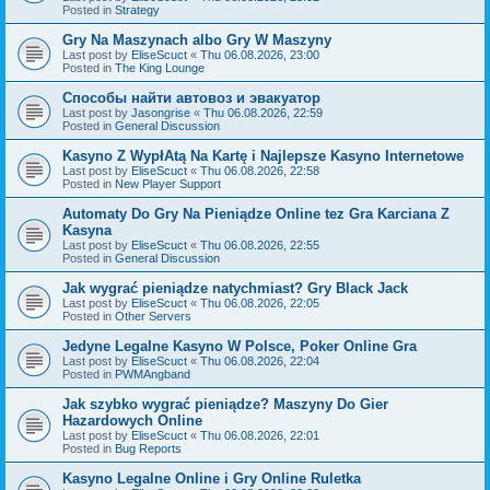
Posted in
Strategy
Gry Na Maszynach albo Gry W Maszyny
Last post by
EliseScuct
«
Thu 06.08.2026, 23:00
Posted in
The King Lounge
Способы найти автовоз и эвакуатор
Last post by
Jasongrise
«
Thu 06.08.2026, 22:59
Posted in
General Discussion
Kasyno Z WypłAtą Na Kartę i Najlepsze Kasyno Internetowe
Last post by
EliseScuct
«
Thu 06.08.2026, 22:58
Posted in
New Player Support
Automaty Do Gry Na Pieniądze Online tez Gra Karciana Z
Kasyna
Last post by
EliseScuct
«
Thu 06.08.2026, 22:55
Posted in
General Discussion
Jak wygrać pieniądze natychmiast? Gry Black Jack
Last post by
EliseScuct
«
Thu 06.08.2026, 22:05
Posted in
Other Servers
Jedyne Legalne Kasyno W Polsce, Poker Online Gra
Last post by
EliseScuct
«
Thu 06.08.2026, 22:04
Posted in
PWMAngband
Jak szybko wygrać pieniądze? Maszyny Do Gier
Hazardowych Online
Last post by
EliseScuct
«
Thu 06.08.2026, 22:01
Posted in
Bug Reports
Kasyno Legalne Online i Gry Online Ruletka