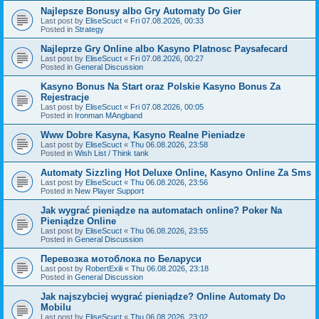
Najlepsze Bonusy albo Gry Automaty Do Gier
Last post by
EliseScuct
«
Fri 07.08.2026, 00:33
Posted in
Strategy
Najleprze Gry Online albo Kasyno Platnosc Paysafecard
Last post by
EliseScuct
«
Fri 07.08.2026, 00:27
Posted in
General Discussion
Kasyno Bonus Na Start oraz Polskie Kasyno Bonus Za
Rejestracje
Last post by
EliseScuct
«
Fri 07.08.2026, 00:05
Posted in
Ironman MAngband
Www Dobre Kasyna, Kasyno Realne Pieniadze
Last post by
EliseScuct
«
Thu 06.08.2026, 23:58
Posted in
Wish List / Think tank
Automaty Sizzling Hot Deluxe Online, Kasyno Online Za Sms
Last post by
EliseScuct
«
Thu 06.08.2026, 23:56
Posted in
New Player Support
Jak wygrać pieniądze na automatach online? Poker Na
Pieniądze Online
Last post by
EliseScuct
«
Thu 06.08.2026, 23:55
Posted in
General Discussion
Перевозка мотоблока по Беларуси
Last post by
RobertExili
«
Thu 06.08.2026, 23:18
Posted in
General Discussion
Jak najszybciej wygrać pieniądze? Online Automaty Do
Mobilu
Last post by
EliseScuct
«
Thu 06.08.2026, 23:02