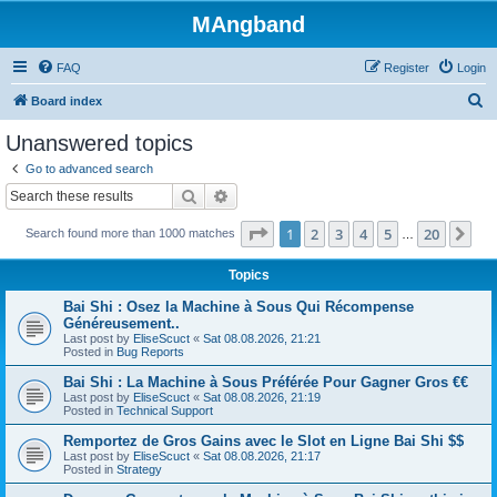
MAngband
FAQ
Register
Login
S
Board index
e
Unanswered topics
a
Go to advanced search
r
Search
Advanced search
c
Page
1
of
20
1
2
3
4
5
20
Ne
Search found more than 1000 matches
h
…
Topics
Bai Shi : Osez la Machine à Sous Qui Récompense
Généreusement..
Last post by
EliseScuct
«
Sat 08.08.2026, 21:21
Posted in
Bug Reports
Bai Shi : La Machine à Sous Préférée Pour Gagner Gros €€
Last post by
EliseScuct
«
Sat 08.08.2026, 21:19
Posted in
Technical Support
Remportez de Gros Gains avec le Slot en Ligne Bai Shi $$
Last post by
EliseScuct
«
Sat 08.08.2026, 21:17
Posted in
Strategy