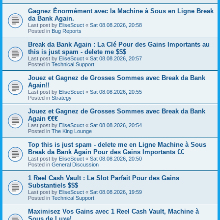
Gagnez Énormément avec la Machine à Sous en Ligne Break
da Bank Again.
Last post by
EliseScuct
«
Sat 08.08.2026, 20:58
Posted in
Bug Reports
Break da Bank Again : La Clé Pour des Gains Importants au
this is just spam - delete me $$$
Last post by
EliseScuct
«
Sat 08.08.2026, 20:57
Posted in
Technical Support
Jouez et Gagnez de Grosses Sommes avec Break da Bank
Again!!
Last post by
EliseScuct
«
Sat 08.08.2026, 20:55
Posted in
Strategy
Jouez et Gagnez de Grosses Sommes avec Break da Bank
Again €€€
Last post by
EliseScuct
«
Sat 08.08.2026, 20:54
Posted in
The King Lounge
Top this is just spam - delete me en Ligne Machine à Sous
Break da Bank Again Pour des Gains Importants €€
Last post by
EliseScuct
«
Sat 08.08.2026, 20:50
Posted in
General Discussion
1 Reel Cash Vault : Le Slot Parfait Pour des Gains
Substantiels $$$
Last post by
EliseScuct
«
Sat 08.08.2026, 19:59
Posted in
Technical Support
Maximisez Vos Gains avec 1 Reel Cash Vault, Machine à
Sous de Luxe!