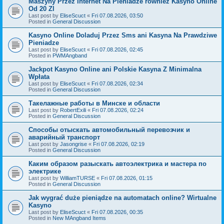
Maszyny Przez Internet Na Pieniadze rowniez Kasyno Online
Od 20 Zl
Last post by
EliseScuct
«
Fri 07.08.2026, 03:50
Posted in
General Discussion
Kasyno Online Doladuj Przez Sms ani Kasyna Na Prawdziwe
Pieniadze
Last post by
EliseScuct
«
Fri 07.08.2026, 02:45
Posted in
PWMAngband
Jackpot Kasyno Online ani Polskie Kasyna Z Minimalna
Wpłata
Last post by
EliseScuct
«
Fri 07.08.2026, 02:34
Posted in
General Discussion
Такелажные работы в Минске и области
Last post by
RobertExili
«
Fri 07.08.2026, 02:24
Posted in
General Discussion
Способы отыскать автомобильный перевозчик и
аварийный транспорт
Last post by
Jasongrise
«
Fri 07.08.2026, 02:19
Posted in
General Discussion
Каким образом разыскать автоэлектрика и мастера по
электрике
Last post by
WilliamTURSE
«
Fri 07.08.2026, 01:15
Posted in
General Discussion
Jak wygrać duże pieniądze na automatach online? Wirtualne
Kasyno
Last post by
EliseScuct
«
Fri 07.08.2026, 00:35
Posted in
New MAngband Items