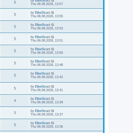
by
EliseScuct
5
Thu 06.08.2026, 13:57
by
EliseScuct
5
Thu 06.08.2026, 13:55
by
EliseScuct
5
Thu 06.08.2026, 13:53
by
EliseScuct
5
Thu 06.08.2026, 13:51
by
EliseScuct
5
Thu 06.08.2026, 13:50
by
EliseScuct
5
Thu 06.08.2026, 13:48
by
EliseScuct
5
Thu 06.08.2026, 13:42
by
EliseScuct
5
Thu 06.08.2026, 13:41
by
EliseScuct
4
Thu 06.08.2026, 13:39
by
EliseScuct
5
Thu 06.08.2026, 13:37
by
EliseScuct
5
Thu 06.08.2026, 13:36