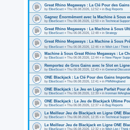
Great Rhino Megaways : La Clé Pour des Gains I
by
EliseScuct
» Thu 06.08.2026, 12:52 » in
Bug Reports
Gagnez Énormément avec la Machine à Sous e
by
EliseScuct
» Thu 06.08.2026, 12:50 » in
Technical Suppor
Great Rhino Megaways : La Machine à Sous Ul
by
EliseScuct
» Thu 06.08.2026, 12:48 » in
Strategy
Great Rhino Megaways : La Machine à Sous Pr
by
EliseScuct
» Thu 06.08.2026, 12:46 » in
Wish List / Think
Machine à Sous Great Rhino Megaways : Le Ch
by
EliseScuct
» Thu 06.08.2026, 12:44 » in
New Player Supp
Remportez de Gros Gains avec le Slot en Lign
by
EliseScuct
» Thu 06.08.2026, 12:43 » in
General Discuss
ONE Blackjack : La Clé Pour des Gains Importan
by
EliseScuct
» Thu 06.08.2026, 12:41 » in
PWMAngband
ONE Blackjack : Le Jeu en Ligne Parfait Pour d
by
EliseScuct
» Thu 06.08.2026, 12:39 » in
Ironman MAngba
ONE Blackjack : Le Jeu de Blackjack Ultime P
by
EliseScuct
» Thu 06.08.2026, 12:37 » in
Bug Reports
Le Meilleur Jeu de Blackjack en Ligne ONE Bla
by
EliseScuct
» Thu 06.08.2026, 12:35 » in
Technical Suppor
Le Meilleur Jeu de Blackjack en Ligne ONE Bla
by
EliseScuct
» Thu 06.08.2026, 12:32 » in
Wish List / Think