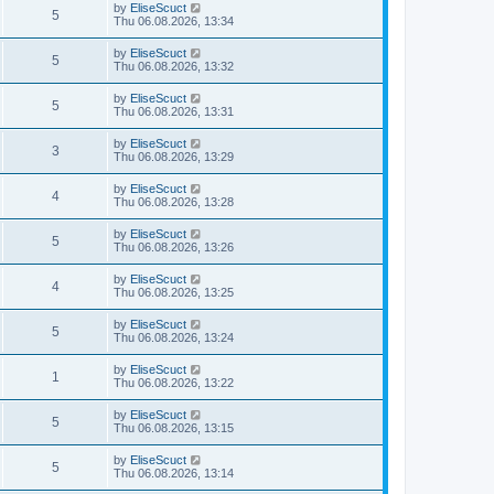
by
EliseScuct
5
Thu 06.08.2026, 13:34
by
EliseScuct
5
Thu 06.08.2026, 13:32
by
EliseScuct
5
Thu 06.08.2026, 13:31
by
EliseScuct
3
Thu 06.08.2026, 13:29
by
EliseScuct
4
Thu 06.08.2026, 13:28
by
EliseScuct
5
Thu 06.08.2026, 13:26
by
EliseScuct
4
Thu 06.08.2026, 13:25
by
EliseScuct
5
Thu 06.08.2026, 13:24
by
EliseScuct
1
Thu 06.08.2026, 13:22
by
EliseScuct
5
Thu 06.08.2026, 13:15
by
EliseScuct
5
Thu 06.08.2026, 13:14