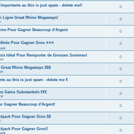
mportants au this is just spam - delete me!!
0
n Ligne Great Rhino Megaways!
0
t
time Pour Gagner Beaucoup d'Argent
0
éférée Pour Gagner Gros ⭐⭐⭐
0
 tank
oix Idéal Pour Remporter de Grosses Sommes!
0
ort
e Great Rhino Megaways $$$
0
ion
ts au this is just spam - delete me €
0
es Gains Substantiels €€€
0
nd
our Gagner Beaucoup d'Argent!
0
ckjack Pour Gagner Gros $$
0
t
ckjack Pour Gagner Gros!!
0
 tank