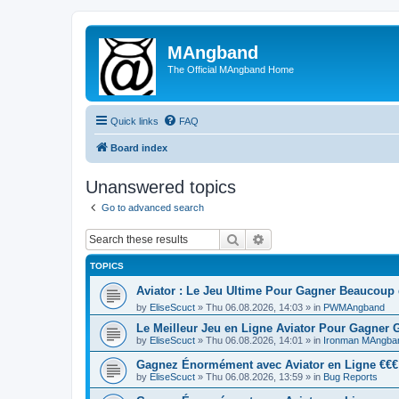
MAngband
The Official MAngband Home
Quick links
FAQ
Board index
Unanswered topics
Go to advanced search
Search
Advanced search
TOPICS
Aviator : Le Jeu Ultime Pour Gagner Beaucoup
by
EliseScuct
» Thu 06.08.2026, 14:03 » in
PWMAngband
Le Meilleur Jeu en Ligne Aviator Pour Gagner G
by
EliseScuct
» Thu 06.08.2026, 14:01 » in
Ironman MAngba
Gagnez Énormément avec Aviator en Ligne €€€
by
EliseScuct
» Thu 06.08.2026, 13:59 » in
Bug Reports