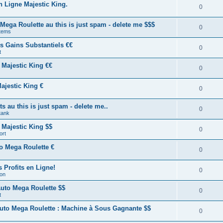
 Ligne Majestic King.
0
ega Roulette au this is just spam - delete me $$$
0
tems
es Gains Substantiels €€
0
t
 Majestic King €€
0
ajestic King €
0
s au this is just spam - delete me..
0
 tank
 Majestic King $$
0
ort
 Mega Roulette €
0
s Profits en Ligne!
0
ion
uto Mega Roulette $$
0
t
 Auto Mega Roulette : Machine à Sous Gagnante $$
0