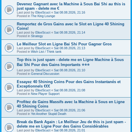
Devenez Gagnant avec la Machine à Sous Bai Shi au this is
just spam - delete me €
Last post by
EliseScuct
«
Sat 08.08.2026, 21:16
Posted in
The King Lounge
Remportez de Gros Gains avec le Slot en Ligne 40 Shining
Coins!
Last post by
EliseScuct
«
Sat 08.08.2026, 21:14
Posted in
Strategy
Le Meilleur Slot en Ligne Bai Shi Pour Gagner Gros
Last post by
EliseScuct
«
Sat 08.08.2026, 21:13
Posted in
Wish List / Think tank
Top this is just spam - delete me en Ligne Machine à Sous
Bai Shi Pour des Gains Importants ⭐⭐⭐
Last post by
EliseScuct
«
Sat 08.08.2026, 21:10
Posted in
General Discussion
Essayez 40 Shining Coins Pour des Gains Instantanés et
Exceptionnels €€€
Last post by
EliseScuct
«
Sat 08.08.2026, 21:08
Posted in
New Player Support
Profitez de Gains Massifs avec la Machine à Sous en Ligne
40 Shining Coins
Last post by
EliseScuct
«
Sat 08.08.2026, 21:06
Posted in
Yet Another Stupid Death
Break da Bank Again : Le Meilleur Jeu de this is just spam -
delete me en Ligne Pour des Gains Considérables
Last post by
EliseScuct
«
Sat 08.08.2026, 21:01