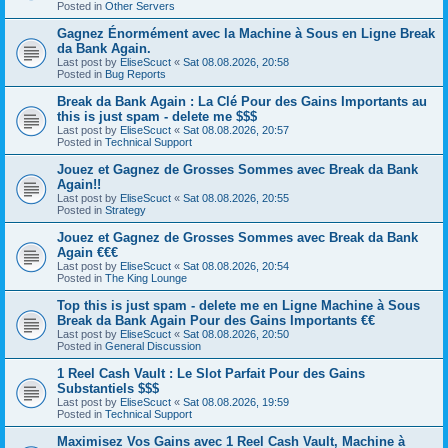
Posted in
Other Servers
Gagnez Énormément avec la Machine à Sous en Ligne Break
da Bank Again.
Last post by
EliseScuct
«
Sat 08.08.2026, 20:58
Posted in
Bug Reports
Break da Bank Again : La Clé Pour des Gains Importants au
this is just spam - delete me $$$
Last post by
EliseScuct
«
Sat 08.08.2026, 20:57
Posted in
Technical Support
Jouez et Gagnez de Grosses Sommes avec Break da Bank
Again!!
Last post by
EliseScuct
«
Sat 08.08.2026, 20:55
Posted in
Strategy
Jouez et Gagnez de Grosses Sommes avec Break da Bank
Again €€€
Last post by
EliseScuct
«
Sat 08.08.2026, 20:54
Posted in
The King Lounge
Top this is just spam - delete me en Ligne Machine à Sous
Break da Bank Again Pour des Gains Importants €€
Last post by
EliseScuct
«
Sat 08.08.2026, 20:50
Posted in
General Discussion
1 Reel Cash Vault : Le Slot Parfait Pour des Gains
Substantiels $$$
Last post by
EliseScuct
«
Sat 08.08.2026, 19:59
Posted in
Technical Support
Maximisez Vos Gains avec 1 Reel Cash Vault, Machine à