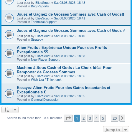
Last post by
EliseScuct
«
Sat 08.08.2026, 18:43
Posted in
Bug Reports
Jouez et Gagnez de Grosses Sommes avec Cash of Gods!!
Last post by
EliseScuct
«
Sat 08.08.2026, 18:41
Posted in
Technical Support
Jouez et Gagnez de Grosses Sommes avec Cash of Gods ⭐
Last post by
EliseScuct
«
Sat 08.08.2026, 18:40
Posted in
Strategy
Alien Fruits : Expérience Unique Pour des Profits
Exceptionnels $$
Last post by
EliseScuct
«
Sat 08.08.2026, 18:38
Posted in
New Player Support
Machine à Sous Cash of Gods : Le Choix Idéal Pour
Remporter de Grosses Sommes
Last post by
EliseScuct
«
Sat 08.08.2026, 18:36
Posted in
Wish List / Think tank
Essayez Alien Fruits Pour des Gains Instantanés et
Exceptionnels €
Last post by
EliseScuct
«
Sat 08.08.2026, 18:35
Posted in
General Discussion
Page
1
of
20
1
2
3
4
5
20
Ne
Search found more than 1000 matches
…
Jump to