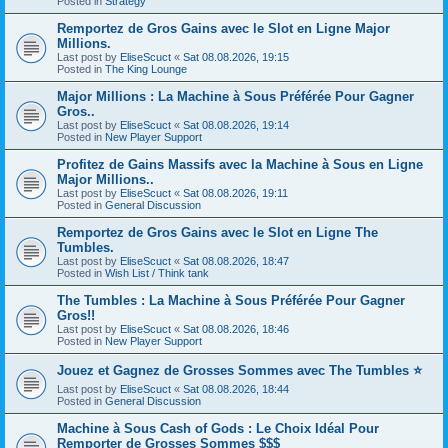
Posted in
Strategy
Remportez de Gros Gains avec le Slot en Ligne Major
Millions.
Last post by
EliseScuct
«
Sat 08.08.2026, 19:15
Posted in
The King Lounge
Major Millions : La Machine à Sous Préférée Pour Gagner
Gros..
Last post by
EliseScuct
«
Sat 08.08.2026, 19:14
Posted in
New Player Support
Profitez de Gains Massifs avec la Machine à Sous en Ligne
Major Millions..
Last post by
EliseScuct
«
Sat 08.08.2026, 19:11
Posted in
General Discussion
Remportez de Gros Gains avec le Slot en Ligne The
Tumbles.
Last post by
EliseScuct
«
Sat 08.08.2026, 18:47
Posted in
Wish List / Think tank
The Tumbles : La Machine à Sous Préférée Pour Gagner
Gros!!
Last post by
EliseScuct
«
Sat 08.08.2026, 18:46
Posted in
New Player Support
Jouez et Gagnez de Grosses Sommes avec The Tumbles ⭐
Last post by
EliseScuct
«
Sat 08.08.2026, 18:44
Posted in
General Discussion
Machine à Sous Cash of Gods : Le Choix Idéal Pour
Remporter de Grosses Sommes $$$