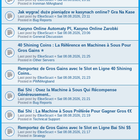
Posted in
Ironman MAngband
Jak wygrać duże pieniądze w kasynach online? Gra Na Kase
Last post by
EliseScuct
«
Sat 08.08.2026, 23:11
Posted in
Bug Reports
Kasyno Online Automaty Pl, Kasyno Online Zarobki
Last post by
EliseScuct
«
Sat 08.08.2026, 23:06
Posted in
General Discussion
40 Shining Coins : La Référence en Machines à Sous Pour
Gros Gains ⭐
Last post by
EliseScuct
«
Sat 08.08.2026, 21:25
Posted in
Other Servers
Remportez de Gros Gains avec le Slot en Ligne 40 Shining
Coins..
Last post by
EliseScuct
«
Sat 08.08.2026, 21:23
Posted in
PWMAngband
Bai Shi : Osez la Machine à Sous Qui Récompense
Généreusement..
Last post by
EliseScuct
«
Sat 08.08.2026, 21:21
Posted in
Bug Reports
Bai Shi : La Machine à Sous Préférée Pour Gagner Gros €€
Last post by
EliseScuct
«
Sat 08.08.2026, 21:19
Posted in
Technical Support
Remportez de Gros Gains avec le Slot en Ligne Bai Shi $$
Last post by
EliseScuct
«
Sat 08.08.2026, 21:17
Posted in
Strategy