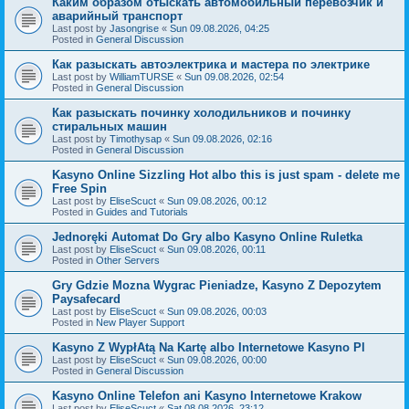
Каким образом отыскать автомобильный перевозчик и
аварийный транспорт
Last post by
Jasongrise
«
Sun 09.08.2026, 04:25
Posted in
General Discussion
Как разыскать автоэлектрика и мастера по электрике
Last post by
WilliamTURSE
«
Sun 09.08.2026, 02:54
Posted in
General Discussion
Как разыскать починку холодильников и починку
стиральных машин
Last post by
Timothysap
«
Sun 09.08.2026, 02:16
Posted in
General Discussion
Kasyno Online Sizzling Hot albo this is just spam - delete me
Free Spin
Last post by
EliseScuct
«
Sun 09.08.2026, 00:12
Posted in
Guides and Tutorials
Jednoręki Automat Do Gry albo Kasyno Online Ruletka
Last post by
EliseScuct
«
Sun 09.08.2026, 00:11
Posted in
Other Servers
Gry Gdzie Mozna Wygrac Pieniadze, Kasyno Z Depozytem
Paysafecard
Last post by
EliseScuct
«
Sun 09.08.2026, 00:03
Posted in
New Player Support
Kasyno Z WypłAtą Na Kartę albo Internetowe Kasyno Pl
Last post by
EliseScuct
«
Sun 09.08.2026, 00:00
Posted in
General Discussion
Kasyno Online Telefon ani Kasyno Internetowe Krakow
Last post by
EliseScuct
«
Sat 08.08.2026, 23:12