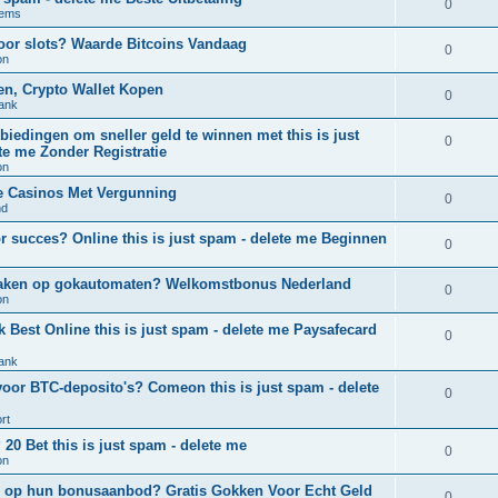
0
tems
oor slots? Waarde Bitcoins Vandaag
0
on
ten, Crypto Wallet Kopen
0
tank
nbiedingen om sneller geld te winnen met this is just
0
ete me Zonder Registratie
on
ne Casinos Met Vergunning
0
nd
r succes? Online this is just spam - delete me Beginnen
0
te maken op gokautomaten? Welkomstbonus Nederland
0
on
k Best Online this is just spam - delete me Paysafecard
0
tank
oor BTC-deposito's? Comeon this is just spam - delete
0
rt
 20 Bet this is just spam - delete me
0
on
e’s op hun bonusaanbod? Gratis Gokken Voor Echt Geld
0