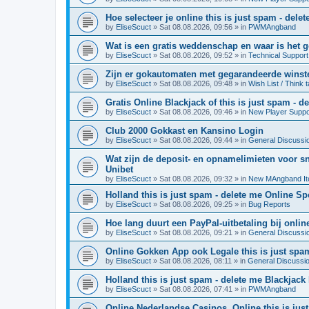
Hoe selecteer je online this is just spam - de
by
EliseScuct
» Sat 08.08.2026, 09:56 » in
PWMAngband
Wat is een gratis weddenschap en waar is het g
by
EliseScuct
» Sat 08.08.2026, 09:52 » in
Technical Support
Zijn er gokautomaten met gegarandeerde winste
by
EliseScuct
» Sat 08.08.2026, 09:48 » in
Wish List / Think 
Gratis Online Blackjack of this is just spam - 
by
EliseScuct
» Sat 08.08.2026, 09:46 » in
New Player Suppo
Club 2000 Gokkast en Kansino Login
by
EliseScuct
» Sat 08.08.2026, 09:44 » in
General Discussi
Wat zijn de deposit- en opnamelimieten voor s
Unibet
by
EliseScuct
» Sat 08.08.2026, 09:32 » in
New MAngband I
Holland this is just spam - delete me Online Sp
by
EliseScuct
» Sat 08.08.2026, 09:25 » in
Bug Reports
Hoe lang duurt een PayPal-uitbetaling bij online
by
EliseScuct
» Sat 08.08.2026, 09:21 » in
General Discussi
Online Gokken App ook Legale this is just spam
by
EliseScuct
» Sat 08.08.2026, 08:11 » in
General Discussi
Holland this is just spam - delete me Blackjac
by
EliseScuct
» Sat 08.08.2026, 07:41 » in
PWMAngband
Online Nederlandse Casinos, Online this is just