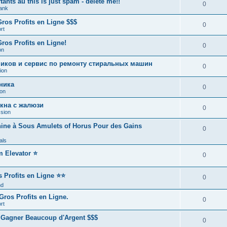
nts au this is just spam - delete me!!
0
tank
Gros Profits en Ligne $$$
0
rt
ros Profits en Ligne!
0
on
иков и сервис по ремонту стиральных машин
0
ion
ника
0
ion
окна с жалюзи
0
sion
chine à Sous Amulets of Horus Pour des Gains
0
als
 Elevator ⭐
0
s Profits en Ligne ⭐⭐
0
nd
Gros Profits en Ligne.
0
rt
 Gagner Beaucoup d'Argent $$$
0