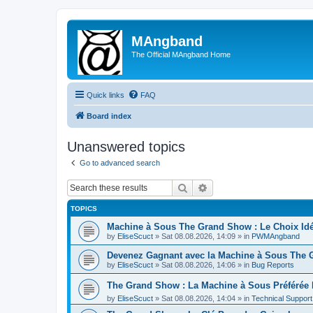
MAngband
The Official MAngband Home
Quick links
FAQ
Board index
Unanswered topics
Go to advanced search
Search
Advanced search
TOPICS
Machine à Sous The Grand Show : Le Choix Id
by
EliseScuct
» Sat 08.08.2026, 14:09 » in
PWMAngband
Devenez Gagnant avec la Machine à Sous The Gr
by
EliseScuct
» Sat 08.08.2026, 14:06 » in
Bug Reports
The Grand Show : La Machine à Sous Préférée
by
EliseScuct
» Sat 08.08.2026, 14:04 » in
Technical Support