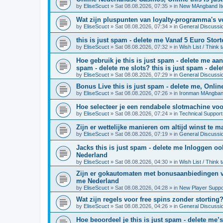
by
EliseScuct
» Sat 08.08.2026, 07:35 » in
New MAngband I
Wat zijn pluspunten van loyalty-programma's v
by
EliseScuct
» Sat 08.08.2026, 07:34 » in
General Discussi
this is just spam - delete me Vanaf 5 Euro Stor
by
EliseScuct
» Sat 08.08.2026, 07:32 » in
Wish List / Think 
Hoe gebruik je this is just spam - delete me aa
spam - delete me slots? this is just spam - del
by
EliseScuct
» Sat 08.08.2026, 07:29 » in
General Discussi
Bonus Live this is just spam - delete me, Onli
by
EliseScuct
» Sat 08.08.2026, 07:26 » in
Ironman MAngba
Hoe selecteer je een rendabele slotmachine voo
by
EliseScuct
» Sat 08.08.2026, 07:24 » in
Technical Support
Zijn er wettelijke manieren om altijd winst 
by
EliseScuct
» Sat 08.08.2026, 07:19 » in
General Discussi
Jacks this is just spam - delete me Inloggen oo
Nederland
by
EliseScuct
» Sat 08.08.2026, 04:30 » in
Wish List / Think 
Zijn er gokautomaten met bonusaanbiedingen v
me Nederland
by
EliseScuct
» Sat 08.08.2026, 04:28 » in
New Player Suppo
Wat zijn regels voor free spins zonder storting?
by
EliseScuct
» Sat 08.08.2026, 04:26 » in
General Discussi
Hoe beoordeel je this is just spam - delete m