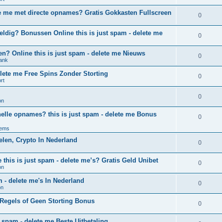
lete me met directe opnames? Gratis Gokkasten Fullscreen
0
eldig? Bonussen Online this is just spam - delete me
0
n? Online this is just spam - delete me Nieuws
0
tank
delete me Free Spins Zonder Storting
0
rt
0
on
nelle opnames? this is just spam - delete me Bonus
0
tems
elen, Crypto In Nederland
0
 this is just spam - delete me’s? Gratis Geld Unibet
0
on
 - delete me's In Nederland
0
on
k Regels of Geen Storting Bonus
0
 spam - delete me Beste Uitbetaling