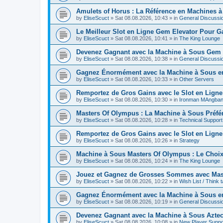
Amulets of Horus : La Référence en Machines à
by
EliseScuct
» Sat 08.08.2026, 10:43 » in
General Discussi
Le Meilleur Slot en Ligne Gem Elevator Pour G
by
EliseScuct
» Sat 08.08.2026, 10:41 » in
The King Lounge
Devenez Gagnant avec la Machine à Sous Gem El
by
EliseScuct
» Sat 08.08.2026, 10:38 » in
General Discussi
Gagnez Énormément avec la Machine à Sous e
by
EliseScuct
» Sat 08.08.2026, 10:33 » in
Other Servers
Remportez de Gros Gains avec le Slot en Ligne
by
EliseScuct
» Sat 08.08.2026, 10:30 » in
Ironman MAngba
Masters Of Olympus : La Machine à Sous Préfé
by
EliseScuct
» Sat 08.08.2026, 10:28 » in
Technical Support
Remportez de Gros Gains avec le Slot en Ligne
by
EliseScuct
» Sat 08.08.2026, 10:26 » in
Strategy
Machine à Sous Masters Of Olympus : Le Choi
by
EliseScuct
» Sat 08.08.2026, 10:24 » in
The King Lounge
Jouez et Gagnez de Grosses Sommes avec Mas
by
EliseScuct
» Sat 08.08.2026, 10:22 » in
Wish List / Think 
Gagnez Énormément avec la Machine à Sous en
by
EliseScuct
» Sat 08.08.2026, 10:19 » in
General Discussi
Devenez Gagnant avec la Machine à Sous Aztec'
by
EliseScuct
» Sat 08.08.2026, 10:08 » in
New Player Suppo