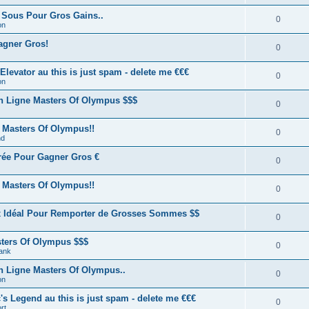
 Sous Pour Gros Gains..
0
on
agner Gros!
0
evator au this is just spam - delete me €€€
0
on
n Ligne Masters Of Olympus $$$
0
 Masters Of Olympus!!
0
nd
rée Pour Gagner Gros €
0
 Masters Of Olympus!!
0
x Idéal Pour Remporter de Grosses Sommes $$
0
ters Of Olympus $$$
0
tank
 Ligne Masters Of Olympus..
0
on
s Legend au this is just spam - delete me €€€
0
rt