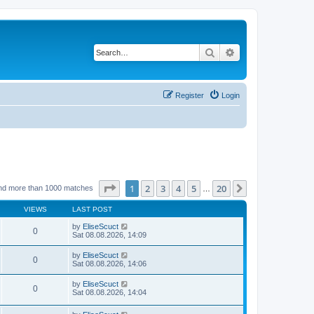
Search
Advanced search
Register
Login
Page
1
of
20
1
2
3
4
5
20
Next
nd more than 1000 matches
…
VIEWS
LAST POST
by
EliseScuct
0
Sat 08.08.2026, 14:09
by
EliseScuct
0
Sat 08.08.2026, 14:06
by
EliseScuct
0
Sat 08.08.2026, 14:04