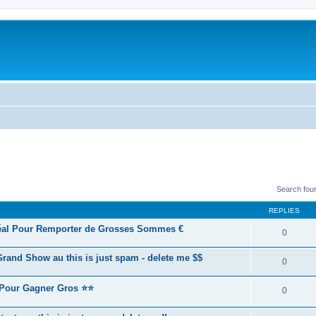
Search fou
REPLIES
éal Pour Remporter de Grosses Sommes €
0
and Show au this is just spam - delete me $$
0
 Pour Gagner Gros ⭐⭐
0