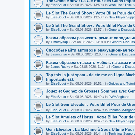
The Grand Show : La Clé Pour des Gains Importa
by
EliseScuct
» Sat 08.08.2026, 13:59 » in
Wish List / Think 
Le Slot The Grand Show : Votre Billet Pour de 
by
EliseScuct
» Sat 08.08.2026, 13:58 » in
New Player Suppo
Le Slot The Grand Show : Votre Billet Pour de G
by
EliseScuct
» Sat 08.08.2026, 13:57 » in
General Discussi
Каким образом разыскать ремонт холодильн
by
Timothysap
» Sat 08.08.2026, 13:01 » in
General Discuss
Способы найти автовоз и эвакуационная тех
by
Jasongrise
» Sat 08.08.2026, 12:08 » in
General Discuss
Каким образом отыскать мебель на заказ и 
by
JamesRucky
» Sat 08.08.2026, 11:24 » in
General Discus
Top this is just spam - delete me en Ligne Ma
Importants €€€
by
EliseScuct
» Sat 08.08.2026, 10:51 » in
Guides and Tutori
Jouez et Gagnez de Grosses Sommes avec Gem
by
EliseScuct
» Sat 08.08.2026, 10:49 » in
PWMAngband
Le Slot Gem Elevator : Votre Billet Pour de Gro
by
EliseScuct
» Sat 08.08.2026, 10:47 » in
Ironman MAngba
Le Slot Amulets of Horus : Votre Billet Pour de 
by
EliseScuct
» Sat 08.08.2026, 10:45 » in
New Player Suppo
Gem Elevator : La Machine à Sous Ultime Pour
by
EliseScuct
» Sat 08.08.2026, 10:44 » in
Technical Support