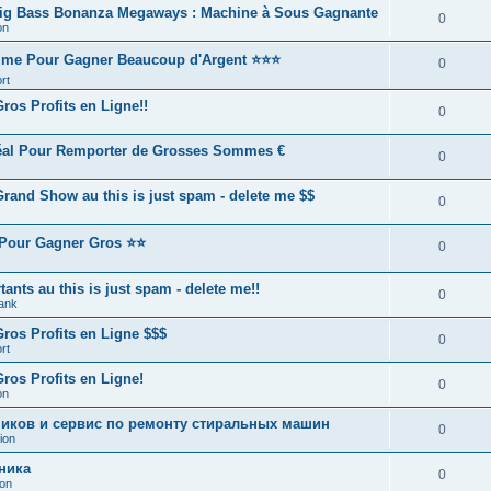
c Big Bass Bonanza Megaways : Machine à Sous Gagnante
0
on
ltime Pour Gagner Beaucoup d'Argent ⭐⭐⭐
0
rt
ros Profits en Ligne!!
0
éal Pour Remporter de Grosses Sommes €
0
and Show au this is just spam - delete me $$
0
 Pour Gagner Gros ⭐⭐
0
nts au this is just spam - delete me!!
0
tank
Gros Profits en Ligne $$$
0
rt
ros Profits en Ligne!
0
on
иков и сервис по ремонту стиральных машин
0
ion
ника
0
ion