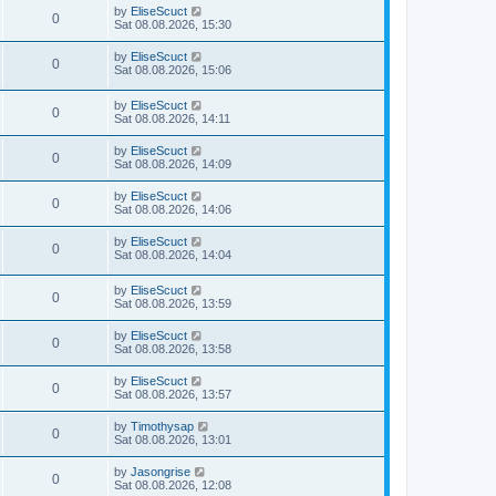
by
EliseScuct
0
Sat 08.08.2026, 15:30
by
EliseScuct
0
Sat 08.08.2026, 15:06
by
EliseScuct
0
Sat 08.08.2026, 14:11
by
EliseScuct
0
Sat 08.08.2026, 14:09
by
EliseScuct
0
Sat 08.08.2026, 14:06
by
EliseScuct
0
Sat 08.08.2026, 14:04
by
EliseScuct
0
Sat 08.08.2026, 13:59
by
EliseScuct
0
Sat 08.08.2026, 13:58
by
EliseScuct
0
Sat 08.08.2026, 13:57
by
Timothysap
0
Sat 08.08.2026, 13:01
by
Jasongrise
0
Sat 08.08.2026, 12:08