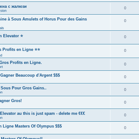
окна с жалюзи
0
sion
chine à Sous Amulets of Horus Pour des Gains
0
als
 Elevator ⭐
0
s Profits en Ligne ⭐⭐
0
nd
Gros Profits en Ligne.
0
rt
 Gagner Beaucoup d'Argent $$$
0
 Sous Pour Gros Gains..
0
on
agner Gros!
0
evator au this is just spam - delete me €€€
0
on
n Ligne Masters Of Olympus $$$
0
 Masters Of Olympus!!