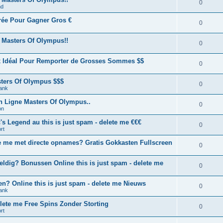
0
nd
rée Pour Gagner Gros €
0
 Masters Of Olympus!!
0
x Idéal Pour Remporter de Grosses Sommes $$
0
ters Of Olympus $$$
0
tank
 Ligne Masters Of Olympus..
0
on
s Legend au this is just spam - delete me €€€
0
rt
lete me met directe opnames? Gratis Gokkasten Fullscreen
0
eldig? Bonussen Online this is just spam - delete me
0
n? Online this is just spam - delete me Nieuws
0
tank
delete me Free Spins Zonder Storting
0
rt