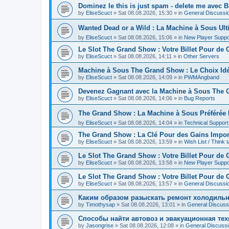
Dominez le this is just spam - delete me ave
by
EliseScuct
» Sat 08.08.2026, 15:30 » in
General Discussi
Wanted Dead or a Wild : La Machine à Sous U
by
EliseScuct
» Sat 08.08.2026, 15:06 » in
New Player Suppo
Le Slot The Grand Show : Votre Billet Pour de G
by
EliseScuct
» Sat 08.08.2026, 14:11 » in
Other Servers
Machine à Sous The Grand Show : Le Choix Id
by
EliseScuct
» Sat 08.08.2026, 14:09 » in
PWMAngband
Devenez Gagnant avec la Machine à Sous The Gr
by
EliseScuct
» Sat 08.08.2026, 14:06 » in
Bug Reports
The Grand Show : La Machine à Sous Préférée
by
EliseScuct
» Sat 08.08.2026, 14:04 » in
Technical Support
The Grand Show : La Clé Pour des Gains Importa
by
EliseScuct
» Sat 08.08.2026, 13:59 » in
Wish List / Think 
Le Slot The Grand Show : Votre Billet Pour de 
by
EliseScuct
» Sat 08.08.2026, 13:58 » in
New Player Suppo
Le Slot The Grand Show : Votre Billet Pour de G
by
EliseScuct
» Sat 08.08.2026, 13:57 » in
General Discussi
Каким образом разыскать ремонт холодильн
by
Timothysap
» Sat 08.08.2026, 13:01 » in
General Discuss
Способы найти автовоз и эвакуационная тех
by
Jasongrise
» Sat 08.08.2026, 12:08 » in
General Discuss