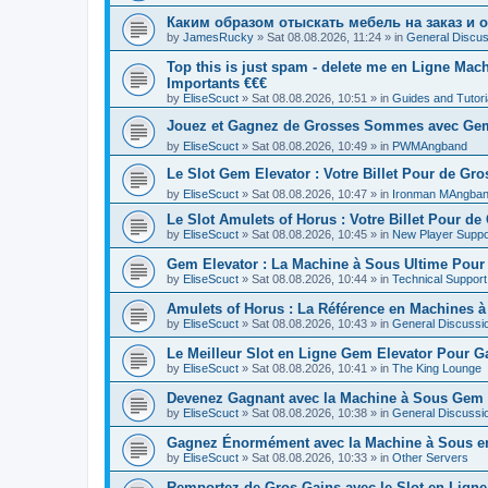
Каким образом отыскать мебель на заказ и 
by
JamesRucky
» Sat 08.08.2026, 11:24 » in
General Discus
Top this is just spam - delete me en Ligne Ma
Importants €€€
by
EliseScuct
» Sat 08.08.2026, 10:51 » in
Guides and Tutori
Jouez et Gagnez de Grosses Sommes avec Gem
by
EliseScuct
» Sat 08.08.2026, 10:49 » in
PWMAngband
Le Slot Gem Elevator : Votre Billet Pour de Gro
by
EliseScuct
» Sat 08.08.2026, 10:47 » in
Ironman MAngba
Le Slot Amulets of Horus : Votre Billet Pour de 
by
EliseScuct
» Sat 08.08.2026, 10:45 » in
New Player Suppo
Gem Elevator : La Machine à Sous Ultime Pour
by
EliseScuct
» Sat 08.08.2026, 10:44 » in
Technical Support
Amulets of Horus : La Référence en Machines à
by
EliseScuct
» Sat 08.08.2026, 10:43 » in
General Discussi
Le Meilleur Slot en Ligne Gem Elevator Pour G
by
EliseScuct
» Sat 08.08.2026, 10:41 » in
The King Lounge
Devenez Gagnant avec la Machine à Sous Gem El
by
EliseScuct
» Sat 08.08.2026, 10:38 » in
General Discussi
Gagnez Énormément avec la Machine à Sous e
by
EliseScuct
» Sat 08.08.2026, 10:33 » in
Other Servers
Remportez de Gros Gains avec le Slot en Ligne