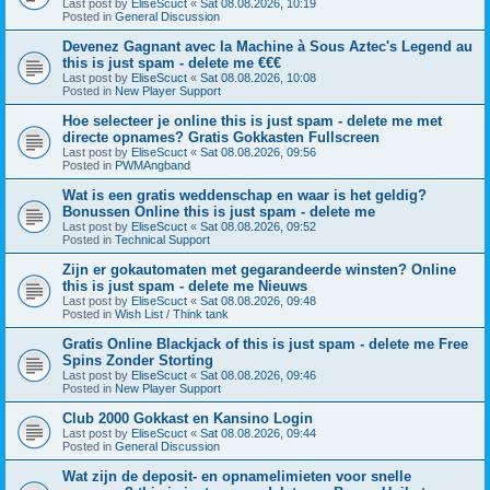
Last post by
EliseScuct
«
Sat 08.08.2026, 10:19
Posted in
General Discussion
Devenez Gagnant avec la Machine à Sous Aztec's Legend au
this is just spam - delete me €€€
Last post by
EliseScuct
«
Sat 08.08.2026, 10:08
Posted in
New Player Support
Hoe selecteer je online this is just spam - delete me met
directe opnames? Gratis Gokkasten Fullscreen
Last post by
EliseScuct
«
Sat 08.08.2026, 09:56
Posted in
PWMAngband
Wat is een gratis weddenschap en waar is het geldig?
Bonussen Online this is just spam - delete me
Last post by
EliseScuct
«
Sat 08.08.2026, 09:52
Posted in
Technical Support
Zijn er gokautomaten met gegarandeerde winsten? Online
this is just spam - delete me Nieuws
Last post by
EliseScuct
«
Sat 08.08.2026, 09:48
Posted in
Wish List / Think tank
Gratis Online Blackjack of this is just spam - delete me Free
Spins Zonder Storting
Last post by
EliseScuct
«
Sat 08.08.2026, 09:46
Posted in
New Player Support
Club 2000 Gokkast en Kansino Login
Last post by
EliseScuct
«
Sat 08.08.2026, 09:44
Posted in
General Discussion
Wat zijn de deposit- en opnamelimieten voor snelle