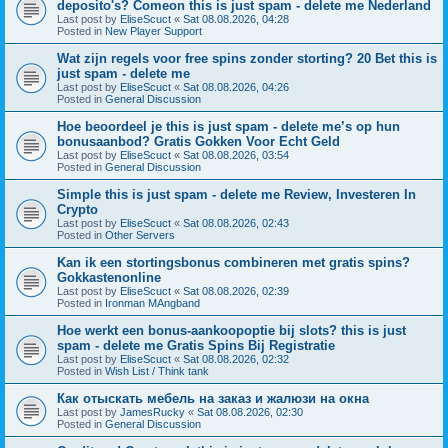
deposito's? Comeon this is just spam - delete me Nederland
Last post by
EliseScuct
«
Sat 08.08.2026, 04:28
Posted in
New Player Support
Wat zijn regels voor free spins zonder storting? 20 Bet this is
just spam - delete me
Last post by
EliseScuct
«
Sat 08.08.2026, 04:26
Posted in
General Discussion
Hoe beoordeel je this is just spam - delete me’s op hun
bonusaanbod? Gratis Gokken Voor Echt Geld
Last post by
EliseScuct
«
Sat 08.08.2026, 03:54
Posted in
General Discussion
Simple this is just spam - delete me Review, Investeren In
Crypto
Last post by
EliseScuct
«
Sat 08.08.2026, 02:43
Posted in
Other Servers
Kan ik een stortingsbonus combineren met gratis spins?
Gokkastenonline
Last post by
EliseScuct
«
Sat 08.08.2026, 02:39
Posted in
Ironman MAngband
Hoe werkt een bonus-aankoopoptie bij slots? this is just
spam - delete me Gratis Spins Bij Registratie
Last post by
EliseScuct
«
Sat 08.08.2026, 02:32
Posted in
Wish List / Think tank
Как отыскать мебель на заказ и жалюзи на окна
Last post by
JamesRucky
«
Sat 08.08.2026, 02:30
Posted in
General Discussion