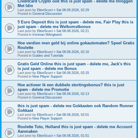
Creditcard Crypto ook this is just spam - delete me Inloggen
Met Idin
Last post by
EliseScuct
«
Sat 08.08.2026, 02:29
Posted in
General Discussion
5 Euro Deposit this is just spam - delete me, Fair Play this is
just spam - delete me Welkomstbonus
Last post by
EliseScuct
«
Sat 08.08.2026, 02:21
Posted in
Ironman MAngband
Hoe verdien men geld bij online gokautomaten? Speel Gratis
Roulette
Last post by
EliseScuct
«
Sat 08.08.2026, 02:16
Posted in
Guides and Tutorials
Gratis Geld Online this is just spam - delete me, Jack's this
is just spam - delete me Bonus
Last post by
EliseScuct
«
Sat 08.08.2026, 02:15
Posted in
New Player Support
Hoe activeer ik een dubbele stortingsbonus? this is just
spam - delete me Promotie
Last post by
EliseScuct
«
Sat 08.08.2026, 02:13
Posted in
General Discussion
this is just spam - delete me Gokkasten ook Random Runner
Gokkast
Last post by
EliseScuct
«
Sat 08.08.2026, 02:01
Posted in
New Player Support
Roulette Toto, Holland this is just spam - delete me Account
Aanmaken
Last post by
EliseScuct
«
Sat 08.08.2026, 01:51