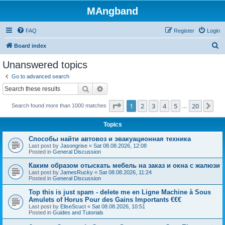
MAngband
FAQ
Register
Login
S
Board index
e
Unanswered topics
a
Go to advanced search
r
Search
Advanced search
c
Page
1
of
20
1
2
3
4
5
20
Ne
Search found more than 1000 matches
h
…
Topics
Способы найти автовоз и эвакуационная техника
Last post by
Jasongrise
«
Sat 08.08.2026, 12:08
Posted in
General Discussion
Каким образом отыскать мебель на заказ и окна с жалюзи
Last post by
JamesRucky
«
Sat 08.08.2026, 11:24
Posted in
General Discussion
Top this is just spam - delete me en Ligne Machine à Sous
Amulets of Horus Pour des Gains Importants €€€
Last post by
EliseScuct
«
Sat 08.08.2026, 10:51
Posted in
Guides and Tutorials