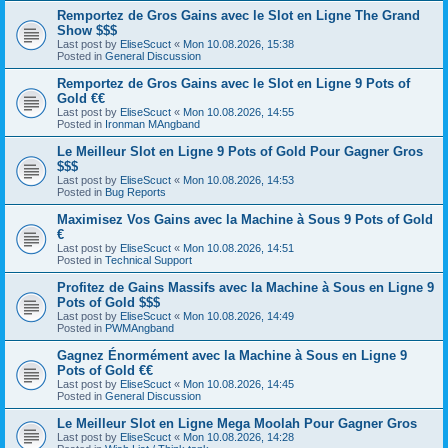
Remportez de Gros Gains avec le Slot en Ligne The Grand
Show $$$
Last post by
EliseScuct
«
Mon 10.08.2026, 15:38
Posted in
General Discussion
Remportez de Gros Gains avec le Slot en Ligne 9 Pots of
Gold €€
Last post by
EliseScuct
«
Mon 10.08.2026, 14:55
Posted in
Ironman MAngband
Le Meilleur Slot en Ligne 9 Pots of Gold Pour Gagner Gros
$$$
Last post by
EliseScuct
«
Mon 10.08.2026, 14:53
Posted in
Bug Reports
Maximisez Vos Gains avec la Machine à Sous 9 Pots of Gold
€
Last post by
EliseScuct
«
Mon 10.08.2026, 14:51
Posted in
Technical Support
Profitez de Gains Massifs avec la Machine à Sous en Ligne 9
Pots of Gold $$$
Last post by
EliseScuct
«
Mon 10.08.2026, 14:49
Posted in
PWMAngband
Gagnez Énormément avec la Machine à Sous en Ligne 9
Pots of Gold €€
Last post by
EliseScuct
«
Mon 10.08.2026, 14:45
Posted in
General Discussion
Le Meilleur Slot en Ligne Mega Moolah Pour Gagner Gros
Last post by
EliseScuct
«
Mon 10.08.2026, 14:28