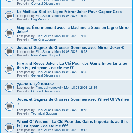
Posted in
General Discussion
Le Meilleur Slot en Ligne Mirror Joker Pour Gagner Gros
Last post by
EliseScuct
«
Mon 10.08.2026, 19:19
Posted in
Bug Reports
Gagnez Énormément avec la Machine à Sous en Ligne Mirror
Joker!
Last post by
EliseScuct
«
Mon 10.08.2026, 19:16
Posted in
The King Lounge
Jouez et Gagnez de Grosses Sommes avec Mirror Joker €
Last post by
EliseScuct
«
Mon 10.08.2026, 19:13
Posted in
New Player Support
Fire and Roses Joker : La Clé Pour des Gains Importants au
this is just spam - delete me €€
Last post by
EliseScuct
«
Mon 10.08.2026, 19:05
Posted in
General Discussion
удалить зуб ижевск
Last post by
Fineszaimescowl
«
Mon 10.08.2026, 18:55
Posted in
General Discussion
Jouez et Gagnez de Grosses Sommes avec Wheel Of Wishes
⭐
Last post by
EliseScuct
«
Mon 10.08.2026, 18:48
Posted in
Technical Support
Wheel Of Wishes : La Clé Pour des Gains Importants au this
is just spam - delete me €€€
Last post by
EliseScuct
«
Mon 10.08.2026, 18:43