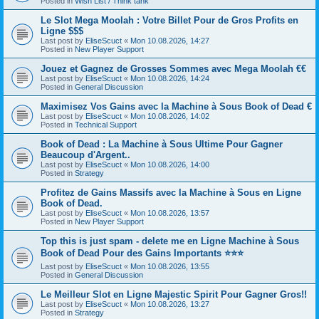
Posted in
Wish List / Think tank
Le Slot Mega Moolah : Votre Billet Pour de Gros Profits en
Ligne $$$
Last post by
EliseScuct
«
Mon 10.08.2026, 14:27
Posted in
New Player Support
Jouez et Gagnez de Grosses Sommes avec Mega Moolah €€
Last post by
EliseScuct
«
Mon 10.08.2026, 14:24
Posted in
General Discussion
Maximisez Vos Gains avec la Machine à Sous Book of Dead €
Last post by
EliseScuct
«
Mon 10.08.2026, 14:02
Posted in
Technical Support
Book of Dead : La Machine à Sous Ultime Pour Gagner
Beaucoup d'Argent..
Last post by
EliseScuct
«
Mon 10.08.2026, 14:00
Posted in
Strategy
Profitez de Gains Massifs avec la Machine à Sous en Ligne
Book of Dead.
Last post by
EliseScuct
«
Mon 10.08.2026, 13:57
Posted in
New Player Support
Top this is just spam - delete me en Ligne Machine à Sous
Book of Dead Pour des Gains Importants ⭐⭐⭐
Last post by
EliseScuct
«
Mon 10.08.2026, 13:55
Posted in
General Discussion
Le Meilleur Slot en Ligne Majestic Spirit Pour Gagner Gros!!
Last post by
EliseScuct
«
Mon 10.08.2026, 13:27
Posted in
Strategy