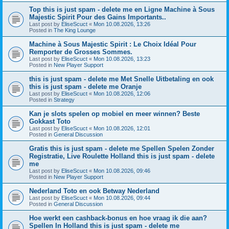
Top this is just spam - delete me en Ligne Machine à Sous
Majestic Spirit Pour des Gains Importants..
Last post by
EliseScuct
«
Mon 10.08.2026, 13:26
Posted in
The King Lounge
Machine à Sous Majestic Spirit : Le Choix Idéal Pour
Remporter de Grosses Sommes.
Last post by
EliseScuct
«
Mon 10.08.2026, 13:23
Posted in
New Player Support
this is just spam - delete me Met Snelle Uitbetaling en ook
this is just spam - delete me Oranje
Last post by
EliseScuct
«
Mon 10.08.2026, 12:06
Posted in
Strategy
Kan je slots spelen op mobiel en meer winnen? Beste
Gokkast Toto
Last post by
EliseScuct
«
Mon 10.08.2026, 12:01
Posted in
General Discussion
Gratis this is just spam - delete me Spellen Spelen Zonder
Registratie, Live Roulette Holland this is just spam - delete
me
Last post by
EliseScuct
«
Mon 10.08.2026, 09:46
Posted in
New Player Support
Nederland Toto en ook Betway Nederland
Last post by
EliseScuct
«
Mon 10.08.2026, 09:44
Posted in
General Discussion
Hoe werkt een cashback-bonus en hoe vraag ik die aan?
Spellen In Holland this is just spam - delete me