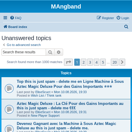
MAngband
FAQ
Register
Login
S
Board index
e
Unanswered topics
a
Go to advanced search
r
Search
Advanced search
c
Page
1
of
20
1
2
3
4
5
20
Ne
Search found more than 1000 matches
h
…
Topics
Top this is just spam - delete me en Ligne Machine à Sous
Aztec Magic Deluxe Pour des Gains Importants ⭐⭐⭐
Last post by
EliseScuct
«
Mon 10.08.2026, 19:33
Posted in
Wish List / Think tank
Aztec Magic Deluxe : La Clé Pour des Gains Importants au
this is just spam - delete me €€€
Last post by
EliseScuct
«
Mon 10.08.2026, 19:31
Posted in
New Player Support
Devenez Gagnant avec la Machine à Sous Aztec Magic
Deluxe au this is just spam - delete me.
Last post by
EliseScuct
«
Mon 10.08.2026, 19:29