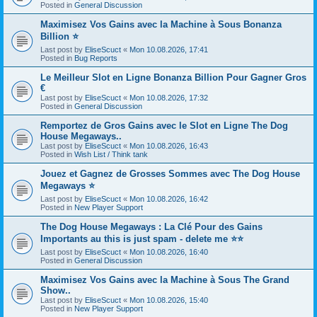
Posted in
General Discussion
Maximisez Vos Gains avec la Machine à Sous Bonanza
Billion ⭐
Last post by
EliseScuct
«
Mon 10.08.2026, 17:41
Posted in
Bug Reports
Le Meilleur Slot en Ligne Bonanza Billion Pour Gagner Gros
€
Last post by
EliseScuct
«
Mon 10.08.2026, 17:32
Posted in
General Discussion
Remportez de Gros Gains avec le Slot en Ligne The Dog
House Megaways..
Last post by
EliseScuct
«
Mon 10.08.2026, 16:43
Posted in
Wish List / Think tank
Jouez et Gagnez de Grosses Sommes avec The Dog House
Megaways ⭐
Last post by
EliseScuct
«
Mon 10.08.2026, 16:42
Posted in
New Player Support
The Dog House Megaways : La Clé Pour des Gains
Importants au this is just spam - delete me ⭐⭐
Last post by
EliseScuct
«
Mon 10.08.2026, 16:40
Posted in
General Discussion
Maximisez Vos Gains avec la Machine à Sous The Grand
Show..
Last post by
EliseScuct
«
Mon 10.08.2026, 15:40
Posted in
New Player Support