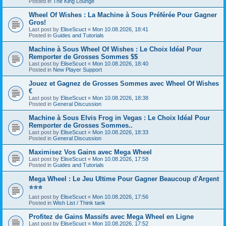
Posted in
The King Lounge
Wheel Of Wishes : La Machine à Sous Préférée Pour Gagner
Gros!
Last post by
EliseScuct
«
Mon 10.08.2026, 18:41
Posted in
Guides and Tutorials
Machine à Sous Wheel Of Wishes : Le Choix Idéal Pour
Remporter de Grosses Sommes $$
Last post by
EliseScuct
«
Mon 10.08.2026, 18:40
Posted in
New Player Support
Jouez et Gagnez de Grosses Sommes avec Wheel Of Wishes
€
Last post by
EliseScuct
«
Mon 10.08.2026, 18:38
Posted in
General Discussion
Machine à Sous Elvis Frog in Vegas : Le Choix Idéal Pour
Remporter de Grosses Sommes..
Last post by
EliseScuct
«
Mon 10.08.2026, 18:33
Posted in
General Discussion
Maximisez Vos Gains avec Mega Wheel
Last post by
EliseScuct
«
Mon 10.08.2026, 17:58
Posted in
Guides and Tutorials
Mega Wheel : Le Jeu Ultime Pour Gagner Beaucoup d'Argent
⭐⭐⭐
Last post by
EliseScuct
«
Mon 10.08.2026, 17:56
Posted in
Wish List / Think tank
Profitez de Gains Massifs avec Mega Wheel en Ligne
Last post by
EliseScuct
«
Mon 10.08.2026, 17:52