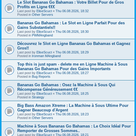
Le Slot Bananas Go Bahamas : Votre Billet Pour de Gros
Profits en Ligne €€€
Last post by
EliseScuct
«
Thu 06.08.2026, 18:32
Posted in
Other Servers
Bananas Go Bahamas : Le Slot en Ligne Parfait Pour des
Gains Substantiels!!
Last post by
EliseScuct
«
Thu 06.08.2026, 18:30
Posted in
PWMAngband
Découvrez le Slot en Ligne Bananas Go Bahamas et Gagnez
Gros!!
Last post by
EliseScuct
«
Thu 06.08.2026, 18:29
Posted in
Ironman MAngband
Top this is just spam - delete me en Ligne Machine à Sous
Bananas Go Bahamas Pour des Gains Importants
Last post by
EliseScuct
«
Thu 06.08.2026, 18:27
Posted in
Bug Reports
Bananas Go Bahamas : Osez la Machine à Sous Qui
Récompense Généreusement €€
Last post by
EliseScuct
«
Thu 06.08.2026, 18:25
Posted in
Strategy
Big Bass Amazon Xtreme : La Machine à Sous Ultime Pour
Gagner Beaucoup d'Argent
Last post by
EliseScuct
«
Thu 06.08.2026, 18:23
Posted in
Other Servers
Machine à Sous Bananas Go Bahamas : Le Choix Idéal Pour
Remporter de Grosses Sommes..
Last post by
EliseScuct
«
Thu 06.08.2026, 18:21