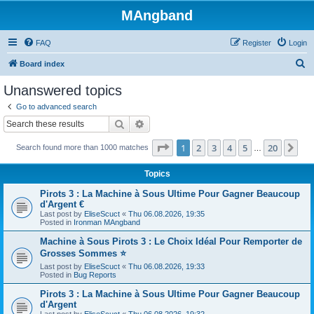
MAngband
FAQ
Register
Login
S
Board index
e
Unanswered topics
a
Go to advanced search
r
Search
Advanced search
c
Page
1
of
20
1
2
3
4
5
20
Ne
Search found more than 1000 matches
h
…
Topics
Pirots 3 : La Machine à Sous Ultime Pour Gagner Beaucoup
d'Argent €
Last post by
EliseScuct
«
Thu 06.08.2026, 19:35
Posted in
Ironman MAngband
Machine à Sous Pirots 3 : Le Choix Idéal Pour Remporter de
Grosses Sommes ⭐
Last post by
EliseScuct
«
Thu 06.08.2026, 19:33
Posted in
Bug Reports
Pirots 3 : La Machine à Sous Ultime Pour Gagner Beaucoup
d'Argent
Last post by
EliseScuct
«
Thu 06.08.2026, 19:32