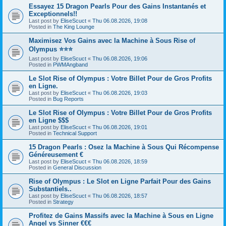
Essayez 15 Dragon Pearls Pour des Gains Instantanés et
Exceptionnels!!
Last post by
EliseScuct
«
Thu 06.08.2026, 19:08
Posted in
The King Lounge
Maximisez Vos Gains avec la Machine à Sous Rise of
Olympus ⭐⭐⭐
Last post by
EliseScuct
«
Thu 06.08.2026, 19:06
Posted in
PWMAngband
Le Slot Rise of Olympus : Votre Billet Pour de Gros Profits
en Ligne.
Last post by
EliseScuct
«
Thu 06.08.2026, 19:03
Posted in
Bug Reports
Le Slot Rise of Olympus : Votre Billet Pour de Gros Profits
en Ligne $$$
Last post by
EliseScuct
«
Thu 06.08.2026, 19:01
Posted in
Technical Support
15 Dragon Pearls : Osez la Machine à Sous Qui Récompense
Généreusement €
Last post by
EliseScuct
«
Thu 06.08.2026, 18:59
Posted in
General Discussion
Rise of Olympus : Le Slot en Ligne Parfait Pour des Gains
Substantiels..
Last post by
EliseScuct
«
Thu 06.08.2026, 18:57
Posted in
Strategy
Profitez de Gains Massifs avec la Machine à Sous en Ligne
Angel vs Sinner €€€