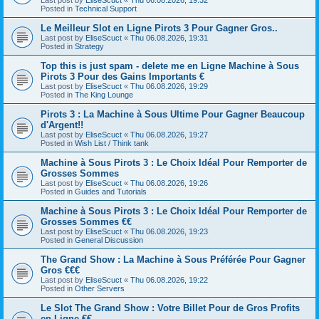
Posted in
Technical Support
Le Meilleur Slot en Ligne Pirots 3 Pour Gagner Gros..
Last post by
EliseScuct
«
Thu 06.08.2026, 19:31
Posted in
Strategy
Top this is just spam - delete me en Ligne Machine à Sous
Pirots 3 Pour des Gains Importants €
Last post by
EliseScuct
«
Thu 06.08.2026, 19:29
Posted in
The King Lounge
Pirots 3 : La Machine à Sous Ultime Pour Gagner Beaucoup
d'Argent!!
Last post by
EliseScuct
«
Thu 06.08.2026, 19:27
Posted in
Wish List / Think tank
Machine à Sous Pirots 3 : Le Choix Idéal Pour Remporter de
Grosses Sommes
Last post by
EliseScuct
«
Thu 06.08.2026, 19:26
Posted in
Guides and Tutorials
Machine à Sous Pirots 3 : Le Choix Idéal Pour Remporter de
Grosses Sommes €€
Last post by
EliseScuct
«
Thu 06.08.2026, 19:23
Posted in
General Discussion
The Grand Show : La Machine à Sous Préférée Pour Gagner
Gros €€€
Last post by
EliseScuct
«
Thu 06.08.2026, 19:22
Posted in
Other Servers
Le Slot The Grand Show : Votre Billet Pour de Gros Profits
en Ligne €€