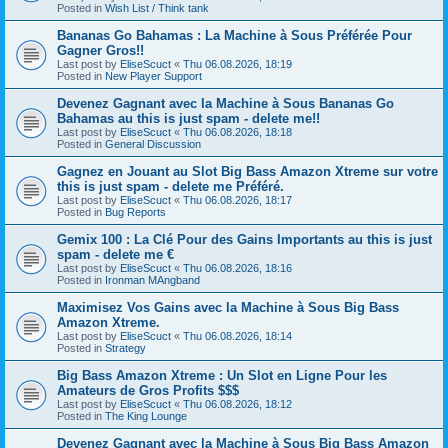
Posted in
Wish List / Think tank
Bananas Go Bahamas : La Machine à Sous Préférée Pour
Gagner Gros!!
Last post by
EliseScuct
«
Thu 06.08.2026, 18:19
Posted in
New Player Support
Devenez Gagnant avec la Machine à Sous Bananas Go
Bahamas au this is just spam - delete me!!
Last post by
EliseScuct
«
Thu 06.08.2026, 18:18
Posted in
General Discussion
Gagnez en Jouant au Slot Big Bass Amazon Xtreme sur votre
this is just spam - delete me Préféré.
Last post by
EliseScuct
«
Thu 06.08.2026, 18:17
Posted in
Bug Reports
Gemix 100 : La Clé Pour des Gains Importants au this is just
spam - delete me €
Last post by
EliseScuct
«
Thu 06.08.2026, 18:16
Posted in
Ironman MAngband
Maximisez Vos Gains avec la Machine à Sous Big Bass
Amazon Xtreme.
Last post by
EliseScuct
«
Thu 06.08.2026, 18:14
Posted in
Strategy
Big Bass Amazon Xtreme : Un Slot en Ligne Pour les
Amateurs de Gros Profits $$$
Last post by
EliseScuct
«
Thu 06.08.2026, 18:12
Posted in
The King Lounge
Devenez Gagnant avec la Machine à Sous Big Bass Amazon