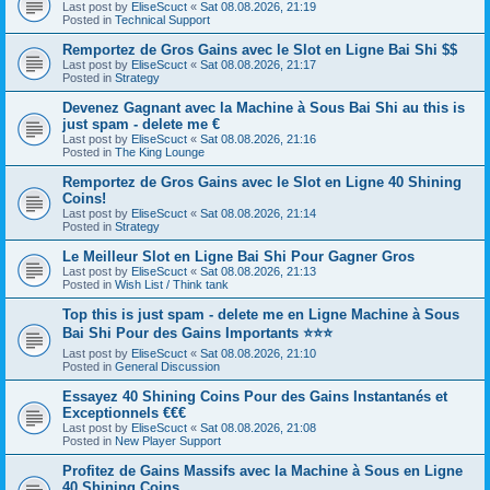
Last post by
EliseScuct
«
Sat 08.08.2026, 21:19
Posted in
Technical Support
Remportez de Gros Gains avec le Slot en Ligne Bai Shi $$
Last post by
EliseScuct
«
Sat 08.08.2026, 21:17
Posted in
Strategy
Devenez Gagnant avec la Machine à Sous Bai Shi au this is
just spam - delete me €
Last post by
EliseScuct
«
Sat 08.08.2026, 21:16
Posted in
The King Lounge
Remportez de Gros Gains avec le Slot en Ligne 40 Shining
Coins!
Last post by
EliseScuct
«
Sat 08.08.2026, 21:14
Posted in
Strategy
Le Meilleur Slot en Ligne Bai Shi Pour Gagner Gros
Last post by
EliseScuct
«
Sat 08.08.2026, 21:13
Posted in
Wish List / Think tank
Top this is just spam - delete me en Ligne Machine à Sous
Bai Shi Pour des Gains Importants ⭐⭐⭐
Last post by
EliseScuct
«
Sat 08.08.2026, 21:10
Posted in
General Discussion
Essayez 40 Shining Coins Pour des Gains Instantanés et
Exceptionnels €€€
Last post by
EliseScuct
«
Sat 08.08.2026, 21:08
Posted in
New Player Support
Profitez de Gains Massifs avec la Machine à Sous en Ligne
40 Shining Coins