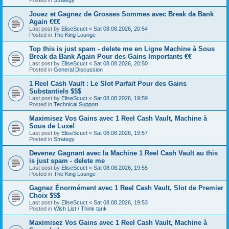
Jouez et Gagnez de Grosses Sommes avec Break da Bank
Again €€€
Last post by
EliseScuct
«
Sat 08.08.2026, 20:54
Posted in
The King Lounge
Top this is just spam - delete me en Ligne Machine à Sous
Break da Bank Again Pour des Gains Importants €€
Last post by
EliseScuct
«
Sat 08.08.2026, 20:50
Posted in
General Discussion
1 Reel Cash Vault : Le Slot Parfait Pour des Gains
Substantiels $$$
Last post by
EliseScuct
«
Sat 08.08.2026, 19:59
Posted in
Technical Support
Maximisez Vos Gains avec 1 Reel Cash Vault, Machine à
Sous de Luxe!
Last post by
EliseScuct
«
Sat 08.08.2026, 19:57
Posted in
Strategy
Devenez Gagnant avec la Machine 1 Reel Cash Vault au this
is just spam - delete me
Last post by
EliseScuct
«
Sat 08.08.2026, 19:55
Posted in
The King Lounge
Gagnez Énormément avec 1 Reel Cash Vault, Slot de Premier
Choix $$$
Last post by
EliseScuct
«
Sat 08.08.2026, 19:53
Posted in
Wish List / Think tank
Maximisez Vos Gains avec 1 Reel Cash Vault, Machine à