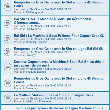
Remportez de Gros Gains avec le Slot en Ligne 40 Shining
Coins..
Last post by
EliseScuct
«
Sat 08.08.2026, 21:23
Posted in
PWMAngband
Bai Shi : Osez la Machine à Sous Qui Récompense
Généreusement..
Last post by
EliseScuct
«
Sat 08.08.2026, 21:21
Posted in
Bug Reports
Bai Shi : La Machine à Sous Préférée Pour Gagner Gros €€
Last post by
EliseScuct
«
Sat 08.08.2026, 21:19
Posted in
Technical Support
Remportez de Gros Gains avec le Slot en Ligne Bai Shi $$
Last post by
EliseScuct
«
Sat 08.08.2026, 21:17
Posted in
Strategy
Devenez Gagnant avec la Machine à Sous Bai Shi au this is
just spam - delete me €
Last post by
EliseScuct
«
Sat 08.08.2026, 21:16
Posted in
The King Lounge
Remportez de Gros Gains avec le Slot en Ligne 40 Shining
Coins!
Last post by
EliseScuct
«
Sat 08.08.2026, 21:14
Posted in
Strategy
Le Meilleur Slot en Ligne Bai Shi Pour Gagner Gros
Last post by
EliseScuct
«
Sat 08.08.2026, 21:13
Posted in
Wish List / Think tank
Top this is just spam - delete me en Ligne Machine à Sous