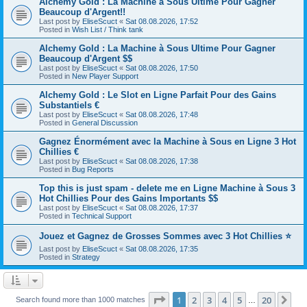
Alchemy Gold : La Machine à Sous Ultime Pour Gagner
Beaucoup d'Argent!!
Last post by
EliseScuct
«
Sat 08.08.2026, 17:52
Posted in
Wish List / Think tank
Alchemy Gold : La Machine à Sous Ultime Pour Gagner
Beaucoup d'Argent $$
Last post by
EliseScuct
«
Sat 08.08.2026, 17:50
Posted in
New Player Support
Alchemy Gold : Le Slot en Ligne Parfait Pour des Gains
Substantiels €
Last post by
EliseScuct
«
Sat 08.08.2026, 17:48
Posted in
General Discussion
Gagnez Énormément avec la Machine à Sous en Ligne 3 Hot
Chillies €
Last post by
EliseScuct
«
Sat 08.08.2026, 17:38
Posted in
Bug Reports
Top this is just spam - delete me en Ligne Machine à Sous 3
Hot Chillies Pour des Gains Importants $$
Last post by
EliseScuct
«
Sat 08.08.2026, 17:37
Posted in
Technical Support
Jouez et Gagnez de Grosses Sommes avec 3 Hot Chillies ⭐
Last post by
EliseScuct
«
Sat 08.08.2026, 17:35
Posted in
Strategy
Page
1
of
20
1
2
3
4
5
20
Ne
Search found more than 1000 matches
…