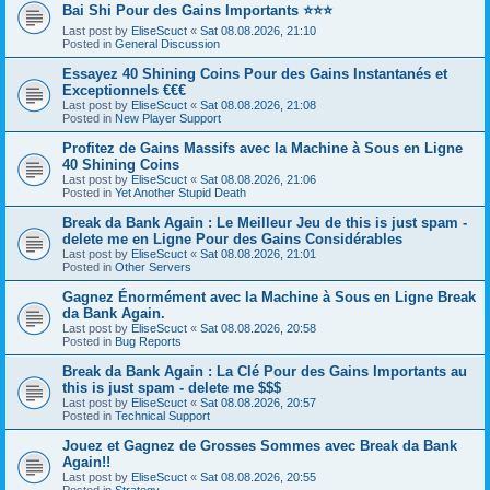
Bai Shi Pour des Gains Importants ⭐⭐⭐
Last post by
EliseScuct
«
Sat 08.08.2026, 21:10
Posted in
General Discussion
Essayez 40 Shining Coins Pour des Gains Instantanés et
Exceptionnels €€€
Last post by
EliseScuct
«
Sat 08.08.2026, 21:08
Posted in
New Player Support
Profitez de Gains Massifs avec la Machine à Sous en Ligne
40 Shining Coins
Last post by
EliseScuct
«
Sat 08.08.2026, 21:06
Posted in
Yet Another Stupid Death
Break da Bank Again : Le Meilleur Jeu de this is just spam -
delete me en Ligne Pour des Gains Considérables
Last post by
EliseScuct
«
Sat 08.08.2026, 21:01
Posted in
Other Servers
Gagnez Énormément avec la Machine à Sous en Ligne Break
da Bank Again.
Last post by
EliseScuct
«
Sat 08.08.2026, 20:58
Posted in
Bug Reports
Break da Bank Again : La Clé Pour des Gains Importants au
this is just spam - delete me $$$
Last post by
EliseScuct
«
Sat 08.08.2026, 20:57
Posted in
Technical Support
Jouez et Gagnez de Grosses Sommes avec Break da Bank
Again!!
Last post by
EliseScuct
«
Sat 08.08.2026, 20:55
Posted in
Strategy