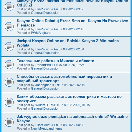
Maszyny Przez Internet Na Pieniadze rowniez Kasyno Online
Od 20 Zl
Last post by
EliseScuct
«
Fri 07.08.2026, 03:50
Posted in
General Discussion
Kasyno Online Doladuj Przez Sms ani Kasyna Na Prawdziwe
Pieniadze
Last post by
EliseScuct
«
Fri 07.08.2026, 02:45
Posted in
PWMAngband
Jackpot Kasyno Online ani Polskie Kasyna Z Minimalna
Wpłata
Last post by
EliseScuct
«
Fri 07.08.2026, 02:34
Posted in
General Discussion
Такелажные работы в Минске и области
Last post by
RobertExili
«
Fri 07.08.2026, 02:24
Posted in
General Discussion
Способы отыскать автомобильный перевозчик и
аварийный транспорт
Last post by
Jasongrise
«
Fri 07.08.2026, 02:19
Posted in
General Discussion
Каким образом разыскать автоэлектрика и мастера по
электрике
Last post by
WilliamTURSE
«
Fri 07.08.2026, 01:15
Posted in
General Discussion
Jak wygrać duże pieniądze na automatach online? Wirtualne
Kasyno
Last post by
EliseScuct
«
Fri 07.08.2026, 00:35
Posted in
New MAngband Items