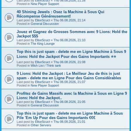
Last post by
EliseScuct
«
Thu 06.08.2026, 21:16
Posted in
New Player Support
40 Shining Jewels : Osez la Machine à Sous Qui
Récompense Généreusement!
Last post by
EliseScuct
«
Thu 06.08.2026, 21:14
Posted in
General Discussion
Jouez et Gagnez de Grosses Sommes avec 9 Lions: Hold the
Jackpot $$$
Last post by
EliseScuct
«
Thu 06.08.2026, 21:10
Posted in
The King Lounge
Top this is just spam - delete me en Ligne Machine à Sous 9
Lions: Hold the Jackpot Pour des Gains Importants ⭐⭐
Last post by
EliseScuct
«
Thu 06.08.2026, 21:08
Posted in
Wish List / Think tank
9 Lions: Hold the Jackpot : Le Meilleur Jeu de this is just
spam - delete me en Ligne Pour des Gains Considérables
Last post by
EliseScuct
«
Thu 06.08.2026, 21:07
Posted in
New Player Support
Profitez de Gains Massifs avec la Machine à Sous en Ligne 9
Lions: Hold the Jackpot..
Last post by
EliseScuct
«
Thu 06.08.2026, 21:05
Posted in
General Discussion
Top this is just spam - delete me en Ligne Machine à Sous
Pile 'Em Up Pour des Gains Importants €€€
Last post by
EliseScuct
«
Thu 06.08.2026, 21:01
Posted in
Other Servers