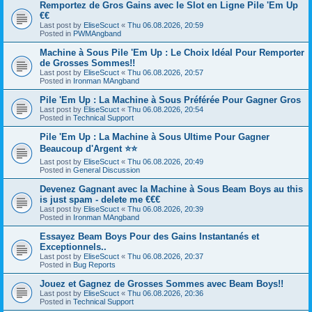
Remportez de Gros Gains avec le Slot en Ligne Pile 'Em Up
€€
Last post by
EliseScuct
«
Thu 06.08.2026, 20:59
Posted in
PWMAngband
Machine à Sous Pile 'Em Up : Le Choix Idéal Pour Remporter
de Grosses Sommes!!
Last post by
EliseScuct
«
Thu 06.08.2026, 20:57
Posted in
Ironman MAngband
Pile 'Em Up : La Machine à Sous Préférée Pour Gagner Gros
Last post by
EliseScuct
«
Thu 06.08.2026, 20:54
Posted in
Technical Support
Pile 'Em Up : La Machine à Sous Ultime Pour Gagner
Beaucoup d'Argent ⭐⭐
Last post by
EliseScuct
«
Thu 06.08.2026, 20:49
Posted in
General Discussion
Devenez Gagnant avec la Machine à Sous Beam Boys au this
is just spam - delete me €€€
Last post by
EliseScuct
«
Thu 06.08.2026, 20:39
Posted in
Ironman MAngband
Essayez Beam Boys Pour des Gains Instantanés et
Exceptionnels..
Last post by
EliseScuct
«
Thu 06.08.2026, 20:37
Posted in
Bug Reports
Jouez et Gagnez de Grosses Sommes avec Beam Boys!!
Last post by
EliseScuct
«
Thu 06.08.2026, 20:36
Posted in
Technical Support