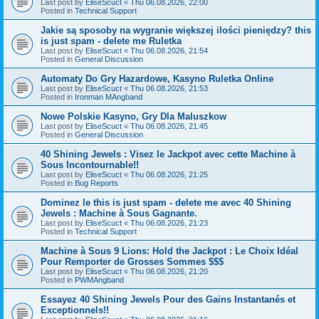
Last post by
EliseScuct
«
Thu 06.08.2026, 22:00
Posted in
Technical Support
Jakie są sposoby na wygranie większej ilości pieniędzy? this
is just spam - delete me Ruletka
Last post by
EliseScuct
«
Thu 06.08.2026, 21:54
Posted in
General Discussion
Automaty Do Gry Hazardowe, Kasyno Ruletka Online
Last post by
EliseScuct
«
Thu 06.08.2026, 21:53
Posted in
Ironman MAngband
Nowe Polskie Kasyno, Gry Dla Maluszkow
Last post by
EliseScuct
«
Thu 06.08.2026, 21:45
Posted in
General Discussion
40 Shining Jewels : Visez le Jackpot avec cette Machine à
Sous Incontournable!!
Last post by
EliseScuct
«
Thu 06.08.2026, 21:25
Posted in
Bug Reports
Dominez le this is just spam - delete me avec 40 Shining
Jewels : Machine à Sous Gagnante.
Last post by
EliseScuct
«
Thu 06.08.2026, 21:23
Posted in
Technical Support
Machine à Sous 9 Lions: Hold the Jackpot : Le Choix Idéal
Pour Remporter de Grosses Sommes $$$
Last post by
EliseScuct
«
Thu 06.08.2026, 21:20
Posted in
PWMAngband
Essayez 40 Shining Jewels Pour des Gains Instantanés et
Exceptionnels!!