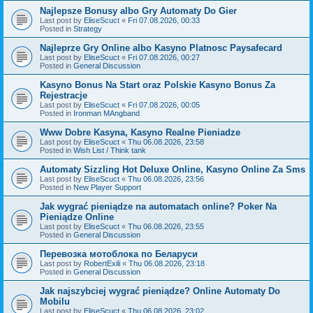
Najlepsze Bonusy albo Gry Automaty Do Gier
Last post by
EliseScuct
«
Fri 07.08.2026, 00:33
Posted in
Strategy
Najleprze Gry Online albo Kasyno Platnosc Paysafecard
Last post by
EliseScuct
«
Fri 07.08.2026, 00:27
Posted in
General Discussion
Kasyno Bonus Na Start oraz Polskie Kasyno Bonus Za
Rejestracje
Last post by
EliseScuct
«
Fri 07.08.2026, 00:05
Posted in
Ironman MAngband
Www Dobre Kasyna, Kasyno Realne Pieniadze
Last post by
EliseScuct
«
Thu 06.08.2026, 23:58
Posted in
Wish List / Think tank
Automaty Sizzling Hot Deluxe Online, Kasyno Online Za Sms
Last post by
EliseScuct
«
Thu 06.08.2026, 23:56
Posted in
New Player Support
Jak wygrać pieniądze na automatach online? Poker Na
Pieniądze Online
Last post by
EliseScuct
«
Thu 06.08.2026, 23:55
Posted in
General Discussion
Перевозка мотоблока по Беларуси
Last post by
RobertExili
«
Thu 06.08.2026, 23:18
Posted in
General Discussion
Jak najszybciej wygrać pieniądze? Online Automaty Do
Mobilu
Last post by
EliseScuct
«
Thu 06.08.2026, 23:02