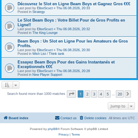
Découvrez le Slot en Ligne Beam Boys et Gagnez Gros €€€
Last post by
EliseScuct
«
Thu 06.08.2026, 20:33
Posted in
Strategy
Le Slot Beam Boys : Votre Billet Pour de Gros Profits en
Ligne!!
Last post by
EliseScuct
«
Thu 06.08.2026, 20:32
Posted in
The King Lounge
Beam Boys : Un Slot en Ligne Pour les Amateurs de Gros
Profits.
Last post by
EliseScuct
«
Thu 06.08.2026, 20:30
Posted in
Wish List / Think tank
Essayez Beam Boys Pour des Gains Instantanés et
Exceptionnels €€€
Last post by
EliseScuct
«
Thu 06.08.2026, 20:28
Posted in
New Player Support
Page
1
of
20
1
2
3
4
5
20
Ne
Search found more than 1000 matches
…
Jump to
Board index
Contact us
Delete cookies
All times are
UTC
Powered by
phpBB
® Forum Software © phpBB Limited
Privacy
|
Terms