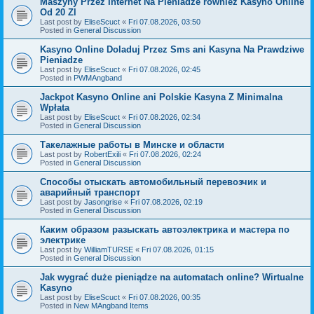
Maszyny Przez Internet Na Pieniadze rowniez Kasyno Online
Od 20 Zl
Last post by
EliseScuct
«
Fri 07.08.2026, 03:50
Posted in
General Discussion
Kasyno Online Doladuj Przez Sms ani Kasyna Na Prawdziwe
Pieniadze
Last post by
EliseScuct
«
Fri 07.08.2026, 02:45
Posted in
PWMAngband
Jackpot Kasyno Online ani Polskie Kasyna Z Minimalna
Wpłata
Last post by
EliseScuct
«
Fri 07.08.2026, 02:34
Posted in
General Discussion
Такелажные работы в Минске и области
Last post by
RobertExili
«
Fri 07.08.2026, 02:24
Posted in
General Discussion
Способы отыскать автомобильный перевозчик и
аварийный транспорт
Last post by
Jasongrise
«
Fri 07.08.2026, 02:19
Posted in
General Discussion
Каким образом разыскать автоэлектрика и мастера по
электрике
Last post by
WilliamTURSE
«
Fri 07.08.2026, 01:15
Posted in
General Discussion
Jak wygrać duże pieniądze na automatach online? Wirtualne
Kasyno
Last post by
EliseScuct
«
Fri 07.08.2026, 00:35
Posted in
New MAngband Items