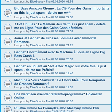
Last post by
EliseScuct
«
Thu 06.08.2026, 01:55
Big Bass Amazon Xtreme : La Clé Pour des Gains Importants
au this is just spam - delete me ⭐⭐⭐
Last post by
EliseScuct
«
Tue 04.08.2026, 22:38
3 Hot Chillies : Le Meilleur Jeu de this is just spam - delete
me en Ligne Pour des Gains Considérables.
Last post by
EliseScuct
«
Tue 04.08.2026, 21:39
Jouez et Gagnez de Grosses Sommes avec Immortal
Romance.
Last post by
EliseScuct
«
Tue 04.08.2026, 21:25
Gagnez Énormément avec la Machine à Sous en Ligne Big
Bass Crash €
Last post by
EliseScuct
«
Tue 04.08.2026, 20:33
Gagnez en Jouant au Slot Aztec Magic sur votre this is just
spam - delete me Préféré!
Last post by
EliseScuct
«
Tue 04.08.2026, 19:46
Machine à Sous Starburst : Le Choix Idéal Pour Remporter
de Grosses Sommes €
Last post by
EliseScuct
«
Tue 04.08.2026, 19:35
Hoe werkt een vriendenreferentieprogramma? Gokkasten
Online
Last post by
EliseScuct
«
Tue 04.08.2026, 06:10
Ruletka Online Na PieniąDze albo Maszyny Online Blik
Last post by
EliseScuct
«
Mon 03.08.2026, 02:47