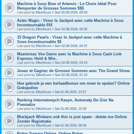
Machine à Sous Bow of Artemis : Le Choix Idéal Pour
Remporter de Grosses Sommes $$$
Last post by
EliseScuct
«
Sun 02.08.2026, 05:59
Aztec Magic : Visez le Jackpot avec cette Machine à Sous
Incontournable €€€
Last post by
EliseScuct
«
Sun 02.08.2026, 05:32
15 Dragon Pearls : Visez le Jackpot avec cette Machine à
Sous Incontournable $$
Last post by
EliseScuct
«
Sun 02.08.2026, 04:37
Maximisez Vos Gains avec la Machine à Sous Cash Link
Express: Hold & Win..
Last post by
EliseScuct
«
Sun 02.08.2026, 02:24
Jouez et Gagnez de Grosses Sommes avec The Grand Show.
Last post by
EliseScuct
«
Sun 02.08.2026, 01:10
Hoe gebruik je een herlaadbonus om meer te spelen? Online
Gokspellen
Last post by
EliseScuct
«
Sat 01.08.2026, 22:57
Ranking Internetowych Kasyn, Automaty Do Gier Na
Pieniadze
Last post by
EliseScuct
«
Sat 01.08.2026, 10:39
Blackjack Winkans ook this is just spam - delete me Online
Zonder Registratie
Last post by
EliseScuct
«
Sat 01.08.2026, 08:30
Poker Turnaje Online, Online Poker