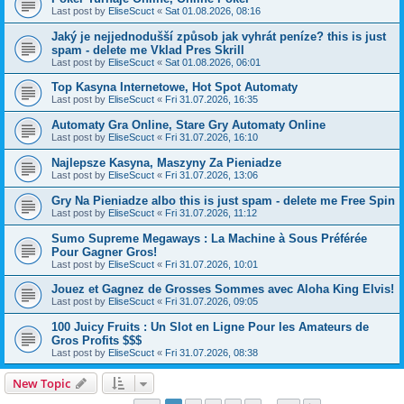
Last post by
EliseScuct
«
Sat 01.08.2026, 08:16
Jaký je nejjednodušší způsob jak vyhrát peníze? this is just
spam - delete me Vklad Pres Skrill
Last post by
EliseScuct
«
Sat 01.08.2026, 06:01
Top Kasyna Internetowe, Hot Spot Automaty
Last post by
EliseScuct
«
Fri 31.07.2026, 16:35
Automaty Gra Online, Stare Gry Automaty Online
Last post by
EliseScuct
«
Fri 31.07.2026, 16:10
Najlepsze Kasyna, Maszyny Za Pieniadze
Last post by
EliseScuct
«
Fri 31.07.2026, 13:06
Gry Na Pieniadze albo this is just spam - delete me Free Spin
Last post by
EliseScuct
«
Fri 31.07.2026, 11:12
Sumo Supreme Megaways : La Machine à Sous Préférée
Pour Gagner Gros!
Last post by
EliseScuct
«
Fri 31.07.2026, 10:01
Jouez et Gagnez de Grosses Sommes avec Aloha King Elvis!
Last post by
EliseScuct
«
Fri 31.07.2026, 09:05
100 Juicy Fruits : Un Slot en Ligne Pour les Amateurs de
Gros Profits $$$
Last post by
EliseScuct
«
Fri 31.07.2026, 08:38
New Topic