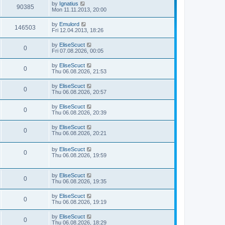
by
Ignatius
90385
Mon 11.11.2013, 20:00
by
Emulord
146503
Fri 12.04.2013, 18:26
by
EliseScuct
0
Fri 07.08.2026, 00:05
by
EliseScuct
0
Thu 06.08.2026, 21:53
by
EliseScuct
0
Thu 06.08.2026, 20:57
by
EliseScuct
0
Thu 06.08.2026, 20:39
by
EliseScuct
0
Thu 06.08.2026, 20:21
by
EliseScuct
0
Thu 06.08.2026, 19:59
by
EliseScuct
0
Thu 06.08.2026, 19:35
by
EliseScuct
0
Thu 06.08.2026, 19:19
by
EliseScuct
0
Thu 06.08.2026, 18:29