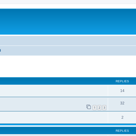
d
ed search
REPLIES
14
32
1
2
3
2
REPLIES