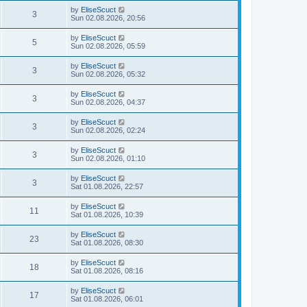
by
EliseScuct
3
Sun 02.08.2026, 20:56
by
EliseScuct
5
Sun 02.08.2026, 05:59
by
EliseScuct
3
Sun 02.08.2026, 05:32
by
EliseScuct
3
Sun 02.08.2026, 04:37
by
EliseScuct
3
Sun 02.08.2026, 02:24
by
EliseScuct
3
Sun 02.08.2026, 01:10
by
EliseScuct
3
Sat 01.08.2026, 22:57
by
EliseScuct
11
Sat 01.08.2026, 10:39
by
EliseScuct
23
Sat 01.08.2026, 08:30
by
EliseScuct
18
Sat 01.08.2026, 08:16
by
EliseScuct
17
Sat 01.08.2026, 06:01