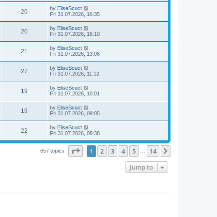
by
EliseScuct
20
Fri 31.07.2026, 16:35
by
EliseScuct
20
Fri 31.07.2026, 16:10
by
EliseScuct
21
Fri 31.07.2026, 13:06
by
EliseScuct
27
Fri 31.07.2026, 11:12
by
EliseScuct
19
Fri 31.07.2026, 10:01
by
EliseScuct
19
Fri 31.07.2026, 09:05
by
EliseScuct
22
Fri 31.07.2026, 08:38
Page
1
of
14
1
2
3
4
5
14
Next
657 topics
…
Jump to