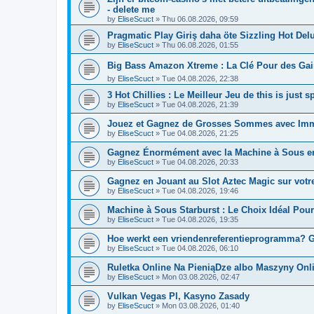
- delete me
by
EliseScuct
» Thu 06.08.2026, 09:59
Pragmatic Play Giriş daha öte Sizzling Hot De
by
EliseScuct
» Thu 06.08.2026, 01:55
Big Bass Amazon Xtreme : La Clé Pour des Gain
by
EliseScuct
» Tue 04.08.2026, 22:38
3 Hot Chillies : Le Meilleur Jeu de this is jus
by
EliseScuct
» Tue 04.08.2026, 21:39
Jouez et Gagnez de Grosses Sommes avec Im
by
EliseScuct
» Tue 04.08.2026, 21:25
Gagnez Énormément avec la Machine à Sous en
by
EliseScuct
» Tue 04.08.2026, 20:33
Gagnez en Jouant au Slot Aztec Magic sur votre 
by
EliseScuct
» Tue 04.08.2026, 19:46
Machine à Sous Starburst : Le Choix Idéal Po
by
EliseScuct
» Tue 04.08.2026, 19:35
Hoe werkt een vriendenreferentieprogramma? 
by
EliseScuct
» Tue 04.08.2026, 06:10
Ruletka Online Na PieniąDze albo Maszyny Onli
by
EliseScuct
» Mon 03.08.2026, 02:47
Vulkan Vegas Pl, Kasyno Zasady
by
EliseScuct
» Mon 03.08.2026, 01:40