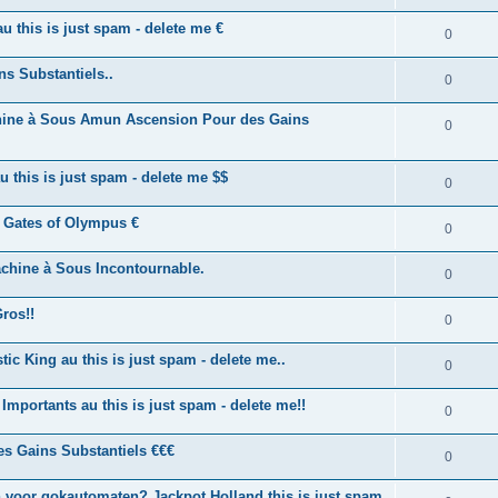
u this is just spam - delete me €
0
ns Substantiels..
0
achine à Sous Amun Ascension Pour des Gains
0
u this is just spam - delete me $$
0
e Gates of Olympus €
0
Machine à Sous Incontournable.
0
ros!!
0
c King au this is just spam - delete me..
0
mportants au this is just spam - delete me!!
0
es Gains Substantiels €€€
0
en voor gokautomaten? Jackpot Holland this is just spam