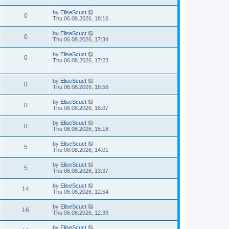
by
EliseScuct
0
Thu 06.08.2026, 18:16
by
EliseScuct
0
Thu 06.08.2026, 17:34
by
EliseScuct
0
Thu 06.08.2026, 17:23
by
EliseScuct
0
Thu 06.08.2026, 16:56
by
EliseScuct
0
Thu 06.08.2026, 16:07
by
EliseScuct
0
Thu 06.08.2026, 15:18
by
EliseScuct
5
Thu 06.08.2026, 14:01
by
EliseScuct
5
Thu 06.08.2026, 13:37
by
EliseScuct
14
Thu 06.08.2026, 12:54
by
EliseScuct
16
Thu 06.08.2026, 12:39
by
EliseScuct