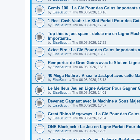
Gemix 100 : La Clé Pour des Gains Importants a
by
EliseScuct
» Thu 06.08.2026, 18:16
1 Reel Cash Vault : Le Slot Parfait Pour des Gai
by
EliseScuct
» Thu 06.08.2026, 17:34
Top this is just spam - delete me en Ligne M
Importants..
by
EliseScuct
» Thu 06.08.2026, 17:23
Aztec Fire : La Clé Pour des Gains Importants a
by
EliseScuct
» Thu 06.08.2026, 16:56
Remportez de Gros Gains avec le Slot en Lign
by
EliseScuct
» Thu 06.08.2026, 16:07
40 Mega Hotfire : Visez le Jackpot avec cette 
by
EliseScuct
» Thu 06.08.2026, 15:18
Le Meilleur Jeu en Ligne Aviator Pour Gagner G
by
EliseScuct
» Thu 06.08.2026, 14:01
Devenez Gagnant avec la Machine à Sous Majesti
by
EliseScuct
» Thu 06.08.2026, 13:37
Great Rhino Megaways : La Clé Pour des Gains I
by
EliseScuct
» Thu 06.08.2026, 12:54
ONE Blackjack : Le Jeu en Ligne Parfait Pour d
by
EliseScuct
» Thu 06.08.2026, 12:39
Zijn er bitcoin-casino's met betere uitbetaling