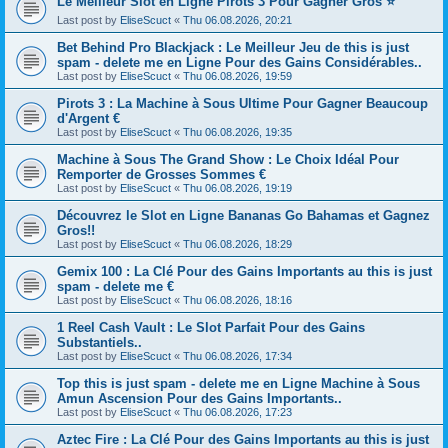
Le Meilleur Slot en Ligne Pirots 3 Pour Gagner Gros ⭐
Last post by
EliseScuct
«
Thu 06.08.2026, 20:21
Bet Behind Pro Blackjack : Le Meilleur Jeu de this is just
spam - delete me en Ligne Pour des Gains Considérables..
Last post by
EliseScuct
«
Thu 06.08.2026, 19:59
Pirots 3 : La Machine à Sous Ultime Pour Gagner Beaucoup
d'Argent €
Last post by
EliseScuct
«
Thu 06.08.2026, 19:35
Machine à Sous The Grand Show : Le Choix Idéal Pour
Remporter de Grosses Sommes €
Last post by
EliseScuct
«
Thu 06.08.2026, 19:19
Découvrez le Slot en Ligne Bananas Go Bahamas et Gagnez
Gros!!
Last post by
EliseScuct
«
Thu 06.08.2026, 18:29
Gemix 100 : La Clé Pour des Gains Importants au this is just
spam - delete me €
Last post by
EliseScuct
«
Thu 06.08.2026, 18:16
1 Reel Cash Vault : Le Slot Parfait Pour des Gains
Substantiels..
Last post by
EliseScuct
«
Thu 06.08.2026, 17:34
Top this is just spam - delete me en Ligne Machine à Sous
Amun Ascension Pour des Gains Importants..
Last post by
EliseScuct
«
Thu 06.08.2026, 17:23
Aztec Fire : La Clé Pour des Gains Importants au this is just