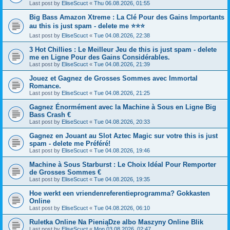
Last post by
EliseScuct
«
Thu 06.08.2026, 01:55
Big Bass Amazon Xtreme : La Clé Pour des Gains Importants
au this is just spam - delete me ⭐⭐⭐
Last post by
EliseScuct
«
Tue 04.08.2026, 22:38
3 Hot Chillies : Le Meilleur Jeu de this is just spam - delete
me en Ligne Pour des Gains Considérables.
Last post by
EliseScuct
«
Tue 04.08.2026, 21:39
Jouez et Gagnez de Grosses Sommes avec Immortal
Romance.
Last post by
EliseScuct
«
Tue 04.08.2026, 21:25
Gagnez Énormément avec la Machine à Sous en Ligne Big
Bass Crash €
Last post by
EliseScuct
«
Tue 04.08.2026, 20:33
Gagnez en Jouant au Slot Aztec Magic sur votre this is just
spam - delete me Préféré!
Last post by
EliseScuct
«
Tue 04.08.2026, 19:46
Machine à Sous Starburst : Le Choix Idéal Pour Remporter
de Grosses Sommes €
Last post by
EliseScuct
«
Tue 04.08.2026, 19:35
Hoe werkt een vriendenreferentieprogramma? Gokkasten
Online
Last post by
EliseScuct
«
Tue 04.08.2026, 06:10
Ruletka Online Na PieniąDze albo Maszyny Online Blik
Last post by
EliseScuct
«
Mon 03.08.2026, 02:47