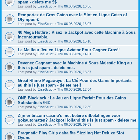
spam - delete me $$
Last post by
EliseScuct
«
Thu 06.08.2026, 16:56
Remportez de Gros Gains avec le Slot en Ligne Gates of
Olympus €
Last post by
EliseScuct
«
Thu 06.08.2026, 16:07
40 Mega Hotfire : Visez le Jackpot avec cette Machine à Sous
Incontournable.
Last post by
EliseScuct
«
Thu 06.08.2026, 15:18
Le Meilleur Jeu en Ligne Aviator Pour Gagner Gros!!
Last post by
EliseScuct
«
Thu 06.08.2026, 14:01
Devenez Gagnant avec la Machine à Sous Majestic King au
this is just spam - delete me..
Last post by
EliseScuct
«
Thu 06.08.2026, 13:37
Great Rhino Megaways : La Clé Pour des Gains Importants
au this is just spam - delete me!!
Last post by
EliseScuct
«
Thu 06.08.2026, 12:54
ONE Blackjack : Le Jeu en Ligne Parfait Pour des Gains
Substantiels €€€
Last post by
EliseScuct
«
Thu 06.08.2026, 12:39
Zijn er bitcoin-casino's met betere uitbetalingen voor
gokautomaten? Jackpot Holland this is just spam - delete me
Last post by
EliseScuct
«
Thu 06.08.2026, 09:59
Pragmatic Play Giriş daha öte Sizzling Hot Deluxe Slot
Oyunu