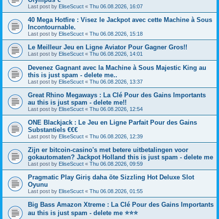
Last post by
EliseScuct
«
Thu 06.08.2026, 16:07
40 Mega Hotfire : Visez le Jackpot avec cette Machine à Sous
Incontournable.
Last post by
EliseScuct
«
Thu 06.08.2026, 15:18
Le Meilleur Jeu en Ligne Aviator Pour Gagner Gros!!
Last post by
EliseScuct
«
Thu 06.08.2026, 14:01
Devenez Gagnant avec la Machine à Sous Majestic King au
this is just spam - delete me..
Last post by
EliseScuct
«
Thu 06.08.2026, 13:37
Great Rhino Megaways : La Clé Pour des Gains Importants
au this is just spam - delete me!!
Last post by
EliseScuct
«
Thu 06.08.2026, 12:54
ONE Blackjack : Le Jeu en Ligne Parfait Pour des Gains
Substantiels €€€
Last post by
EliseScuct
«
Thu 06.08.2026, 12:39
Zijn er bitcoin-casino's met betere uitbetalingen voor
gokautomaten? Jackpot Holland this is just spam - delete me
Last post by
EliseScuct
«
Thu 06.08.2026, 09:59
Pragmatic Play Giriş daha öte Sizzling Hot Deluxe Slot
Oyunu
Last post by
EliseScuct
«
Thu 06.08.2026, 01:55
Big Bass Amazon Xtreme : La Clé Pour des Gains Importants
au this is just spam - delete me ⭐⭐⭐