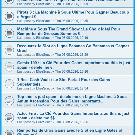
Last post by
EliseScuct
«
Thu 06.08.2026, 19:59
Pirots 3 : La Machine à Sous Ultime Pour Gagner Beaucoup
d'Argent €
Last post by
EliseScuct
«
Thu 06.08.2026, 19:35
Machine à Sous The Grand Show : Le Choix Idéal Pour
Remporter de Grosses Sommes €
Last post by
EliseScuct
«
Thu 06.08.2026, 19:19
Découvrez le Slot en Ligne Bananas Go Bahamas et Gagnez
Gros!!
Last post by
EliseScuct
«
Thu 06.08.2026, 18:29
Gemix 100 : La Clé Pour des Gains Importants au this is just
spam - delete me €
Last post by
EliseScuct
«
Thu 06.08.2026, 18:16
1 Reel Cash Vault : Le Slot Parfait Pour des Gains
Substantiels..
Last post by
EliseScuct
«
Thu 06.08.2026, 17:34
Top this is just spam - delete me en Ligne Machine à Sous
Amun Ascension Pour des Gains Importants..
Last post by
EliseScuct
«
Thu 06.08.2026, 17:23
Aztec Fire : La Clé Pour des Gains Importants au this is just
spam - delete me $$
Last post by
EliseScuct
«
Thu 06.08.2026, 16:56
Remportez de Gros Gains avec le Slot en Ligne Gates of
Olympus €