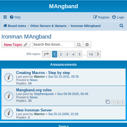
MAngband
FAQ
Register
Login
S
Board index
Other Servers & Variants
Ironman MAngband
e
Ironman MAngband
a
Search
Advanced search
New Topic
r
c
Page
1
of
14
1
2
3
4
5
14
Next
666 topics
…
h
Announcements
Creating Macros - Step by step
Last post by
Warrior
«
Sun 02.10.2011, 09:35
Posted in
News
Replies:
14
Mangband.org rules
Last post by
Stephenquods
«
Sun 09.08.2026, 06:49
Posted in
News
Replies:
33
1
2
3
New Ironman Server
Last post by
Warrior
«
Sat 25.10.2008, 22:28
Replies:
2
Topics