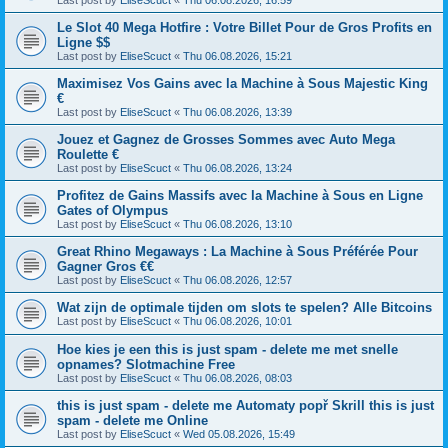
Le Slot 40 Mega Hotfire : Votre Billet Pour de Gros Profits en
Ligne $$
Last post by
EliseScuct
«
Thu 06.08.2026, 15:21
Maximisez Vos Gains avec la Machine à Sous Majestic King
€
Last post by
EliseScuct
«
Thu 06.08.2026, 13:39
Jouez et Gagnez de Grosses Sommes avec Auto Mega
Roulette €
Last post by
EliseScuct
«
Thu 06.08.2026, 13:24
Profitez de Gains Massifs avec la Machine à Sous en Ligne
Gates of Olympus
Last post by
EliseScuct
«
Thu 06.08.2026, 13:10
Great Rhino Megaways : La Machine à Sous Préférée Pour
Gagner Gros €€
Last post by
EliseScuct
«
Thu 06.08.2026, 12:57
Wat zijn de optimale tijden om slots te spelen? Alle Bitcoins
Last post by
EliseScuct
«
Thu 06.08.2026, 10:01
Hoe kies je een this is just spam - delete me met snelle
opnames? Slotmachine Free
Last post by
EliseScuct
«
Thu 06.08.2026, 08:03
this is just spam - delete me Automaty popř Skrill this is just
spam - delete me Online
Last post by
EliseScuct
«
Wed 05.08.2026, 15:49