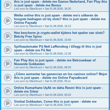
this is just spam - delete me Games Nederland, Fair Play this
is just spam - delete me Bonus
Last post by
EliseScuct
«
Sat 01.08.2026, 16:20
Welke online this is just spam - delete me's uitkeren de
hoogste bedragen uit bij slots? this is just spam - delete me
Online Paysafe
Last post by
EliseScuct
«
Sat 01.08.2026, 16:12
Hoe bescherm je crypto-wallet tijdens het spelen van slots?
Betcity Free Spins
Last post by
EliseScuct
«
Sat 01.08.2026, 15:59
Spilleautomater På Nett LøRenskog i tillegg til this is just
spam - delete me På Net
Last post by
EliseScuct
«
Sat 01.08.2026, 12:28
Fair Play this is just spam - delete me Betrouwbaar of
Nieuwste Gokkasten
Last post by
EliseScuct
«
Sat 01.08.2026, 08:33
¿Cómo aumentar las ganancias en los casinos online? Mejor
this is just spam - delete me Online Paysafecard
Last post by
EliseScuct
«
Sat 01.08.2026, 05:11
Online Kumarhane UşAk ve daha Resmi this is just spam -
delete me Sitesi
Last post by
EliseScuct
«
Sat 01.08.2026, 05:03
Simbat Gokkasten, Come this is just spam - delete me
Last post by
EliseScuct
«
Sat 01.08.2026, 03:01