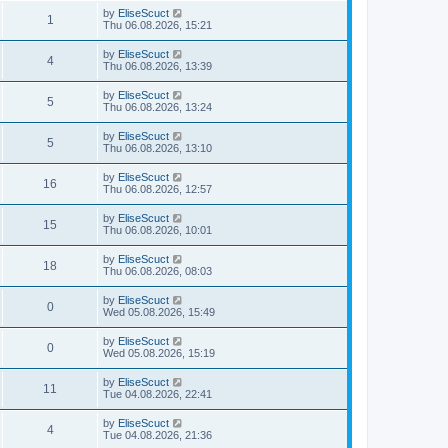
by
EliseScuct
1
Thu 06.08.2026, 15:21
by
EliseScuct
4
Thu 06.08.2026, 13:39
by
EliseScuct
5
Thu 06.08.2026, 13:24
by
EliseScuct
5
Thu 06.08.2026, 13:10
by
EliseScuct
16
Thu 06.08.2026, 12:57
by
EliseScuct
15
Thu 06.08.2026, 10:01
by
EliseScuct
18
Thu 06.08.2026, 08:03
by
EliseScuct
0
Wed 05.08.2026, 15:49
by
EliseScuct
0
Wed 05.08.2026, 15:19
by
EliseScuct
11
Tue 04.08.2026, 22:41
by
EliseScuct
4
Tue 04.08.2026, 21:36