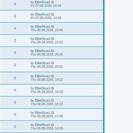
by
EliseScuct
0
Fri 07.08.2026, 16:39
by
EliseScuct
0
Fri 07.08.2026, 14:56
by
EliseScuct
4
Thu 06.08.2026, 22:05
by
EliseScuct
2
Thu 06.08.2026, 21:01
by
EliseScuct
0
Thu 06.08.2026, 20:25
by
EliseScuct
0
Thu 06.08.2026, 20:01
by
EliseScuct
0
Thu 06.08.2026, 19:22
by
EliseScuct
0
Thu 06.08.2026, 18:32
by
EliseScuct
0
Thu 06.08.2026, 18:23
by
EliseScuct
0
Thu 06.08.2026, 17:45
by
EliseScuct
0
Thu 06.08.2026, 16:59