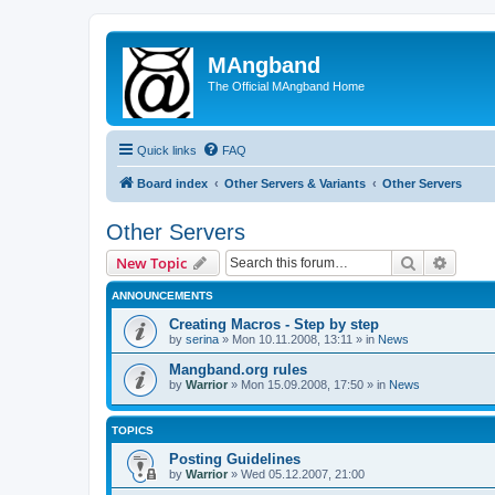
MAngband
The Official MAngband Home
Quick links
FAQ
Board index
Other Servers & Variants
Other Servers
Other Servers
Search
Advanc
New Topic
ANNOUNCEMENTS
Creating Macros - Step by step
by
serina
» Mon 10.11.2008, 13:11 » in
News
Mangband.org rules
by
Warrior
» Mon 15.09.2008, 17:50 » in
News
TOPICS
Posting Guidelines
by
Warrior
» Wed 05.12.2007, 21:00