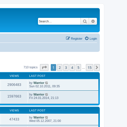
Search
Advanced search
Register
Login
Page
1
of
15
1
2
3
4
5
15
Next
710 topics
…
VIEWS
LAST POST
by
Warrior
2906483
Sun 02.10.2011, 09:35
by
Warrior
1597663
Fri 24.01.2014, 21:13
VIEWS
LAST POST
by
Warrior
47433
Wed 05.12.2007, 21:00