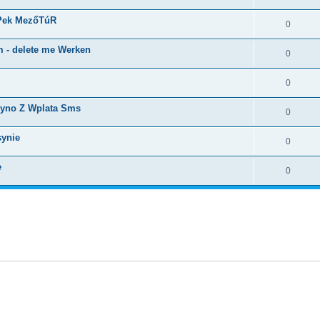
éPek MezőTúR
0
m - delete me Werken
0
0
asyno Z Wplata Sms
0
synie
0
e
0