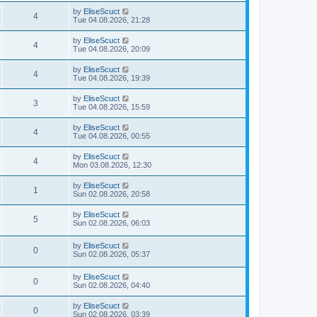
by
EliseScuct
4
Tue 04.08.2026, 21:28
by
EliseScuct
4
Tue 04.08.2026, 20:09
by
EliseScuct
4
Tue 04.08.2026, 19:39
by
EliseScuct
3
Tue 04.08.2026, 15:59
by
EliseScuct
4
Tue 04.08.2026, 00:55
by
EliseScuct
4
Mon 03.08.2026, 12:30
by
EliseScuct
1
Sun 02.08.2026, 20:58
by
EliseScuct
5
Sun 02.08.2026, 06:03
by
EliseScuct
0
Sun 02.08.2026, 05:37
by
EliseScuct
0
Sun 02.08.2026, 04:40
by
EliseScuct
0
Sun 02.08.2026, 03:39