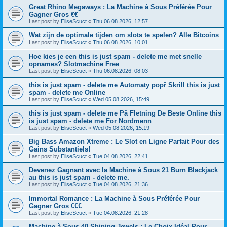
Great Rhino Megaways : La Machine à Sous Préférée Pour
Gagner Gros €€
Last post by
EliseScuct
«
Thu 06.08.2026, 12:57
Wat zijn de optimale tijden om slots te spelen? Alle Bitcoins
Last post by
EliseScuct
«
Thu 06.08.2026, 10:01
Hoe kies je een this is just spam - delete me met snelle
opnames? Slotmachine Free
Last post by
EliseScuct
«
Thu 06.08.2026, 08:03
this is just spam - delete me Automaty popř Skrill this is just
spam - delete me Online
Last post by
EliseScuct
«
Wed 05.08.2026, 15:49
this is just spam - delete me På Fletning De Beste Online this
is just spam - delete me For Nordmenn
Last post by
EliseScuct
«
Wed 05.08.2026, 15:19
Big Bass Amazon Xtreme : Le Slot en Ligne Parfait Pour des
Gains Substantiels!
Last post by
EliseScuct
«
Tue 04.08.2026, 22:41
Devenez Gagnant avec la Machine à Sous 21 Burn Blackjack
au this is just spam - delete me.
Last post by
EliseScuct
«
Tue 04.08.2026, 21:36
Immortal Romance : La Machine à Sous Préférée Pour
Gagner Gros €€€
Last post by
EliseScuct
«
Tue 04.08.2026, 21:28
Machine à Sous 40 Shining Jewels : Le Choix Idéal Pour