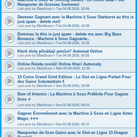
Remporter de Grosses Sommes!
Last post by
EliseScuct
«
Tue 04.08.2026, 20:09
Devenez Gagnant avec la Machine à Sous Starburst au this is
just spam - delete me!!
Last post by
EliseScuct
«
Tue 04.08.2026, 19:39
Dominez le this is just spam - delete me avec Big Bass
Bonanza : Machine à Sous Gagnante..
Last post by
EliseScuct
«
Tue 04.08.2026, 15:59
Které sloty přinášejí peníze? Automat Online
Last post by
EliseScuct
«
Tue 04.08.2026, 00:55
Online Ruleta rovněž Online Hrací Automaty
Last post by
EliseScuct
«
Mon 03.08.2026, 12:30
15 Coins Grand Gold Edition : Le Slot en Ligne Parfait Pour
des Gains Substantiels €
Last post by
EliseScuct
«
Sun 02.08.2026, 20:58
Bow of Artemis : La Machine à Sous Préférée Pour Gagner
Gros ⭐
Last post by
EliseScuct
«
Sun 02.08.2026, 06:03
Gagnez Énormément avec la Machine à Sous en Ligne Aztec
Magic ⭐⭐⭐
Last post by
EliseScuct
«
Sun 02.08.2026, 05:37
Remportez de Gros Gains avec le Slot en Ligne 15 Dragon