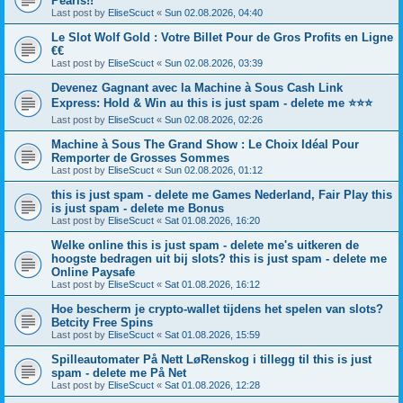
Pearls!!
Last post by
EliseScuct
«
Sun 02.08.2026, 04:40
Le Slot Wolf Gold : Votre Billet Pour de Gros Profits en Ligne
€€
Last post by
EliseScuct
«
Sun 02.08.2026, 03:39
Devenez Gagnant avec la Machine à Sous Cash Link
Express: Hold & Win au this is just spam - delete me ⭐⭐⭐
Last post by
EliseScuct
«
Sun 02.08.2026, 02:26
Machine à Sous The Grand Show : Le Choix Idéal Pour
Remporter de Grosses Sommes
Last post by
EliseScuct
«
Sun 02.08.2026, 01:12
this is just spam - delete me Games Nederland, Fair Play this
is just spam - delete me Bonus
Last post by
EliseScuct
«
Sat 01.08.2026, 16:20
Welke online this is just spam - delete me's uitkeren de
hoogste bedragen uit bij slots? this is just spam - delete me
Online Paysafe
Last post by
EliseScuct
«
Sat 01.08.2026, 16:12
Hoe bescherm je crypto-wallet tijdens het spelen van slots?
Betcity Free Spins
Last post by
EliseScuct
«
Sat 01.08.2026, 15:59
Spilleautomater På Nett LøRenskog i tillegg til this is just
spam - delete me På Net
Last post by
EliseScuct
«
Sat 01.08.2026, 12:28