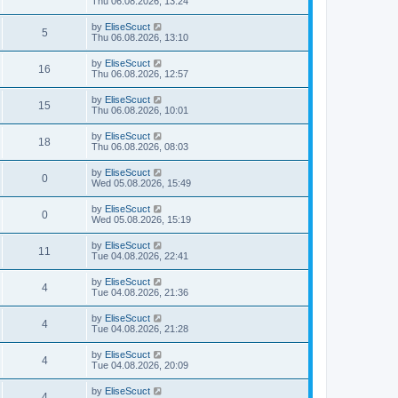
Thu 06.08.2026, 13:24
by
EliseScuct
5
Thu 06.08.2026, 13:10
by
EliseScuct
16
Thu 06.08.2026, 12:57
by
EliseScuct
15
Thu 06.08.2026, 10:01
by
EliseScuct
18
Thu 06.08.2026, 08:03
by
EliseScuct
0
Wed 05.08.2026, 15:49
by
EliseScuct
0
Wed 05.08.2026, 15:19
by
EliseScuct
11
Tue 04.08.2026, 22:41
by
EliseScuct
4
Tue 04.08.2026, 21:36
by
EliseScuct
4
Tue 04.08.2026, 21:28
by
EliseScuct
4
Tue 04.08.2026, 20:09
by
EliseScuct
4