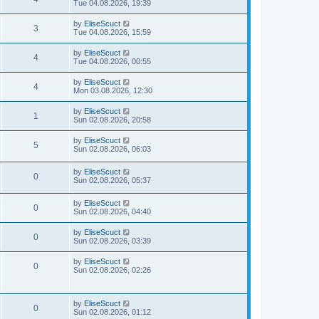
Tue 04.08.2026, 19:39
by
EliseScuct
3
Tue 04.08.2026, 15:59
by
EliseScuct
4
Tue 04.08.2026, 00:55
by
EliseScuct
4
Mon 03.08.2026, 12:30
by
EliseScuct
1
Sun 02.08.2026, 20:58
by
EliseScuct
5
Sun 02.08.2026, 06:03
by
EliseScuct
0
Sun 02.08.2026, 05:37
by
EliseScuct
0
Sun 02.08.2026, 04:40
by
EliseScuct
0
Sun 02.08.2026, 03:39
by
EliseScuct
0
Sun 02.08.2026, 02:26
by
EliseScuct
0
Sun 02.08.2026, 01:12