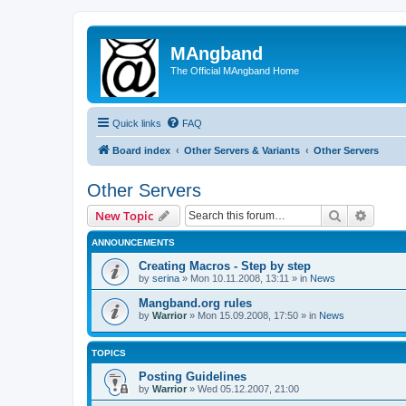
MAngband
The Official MAngband Home
Quick links
FAQ
Board index
Other Servers & Variants
Other Servers
Other Servers
Search
Advanc
New Topic
ANNOUNCEMENTS
Creating Macros - Step by step
by
serina
» Mon 10.11.2008, 13:11 » in
News
Mangband.org rules
by
Warrior
» Mon 15.09.2008, 17:50 » in
News
TOPICS
Posting Guidelines
by
Warrior
» Wed 05.12.2007, 21:00