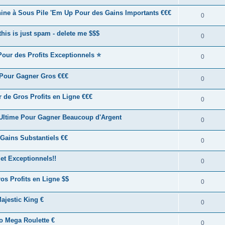
chine à Sous Pile 'Em Up Pour des Gains Importants €€€
0
this is just spam - delete me $$$
0
Pour des Profits Exceptionnels ⭐
0
 Pour Gagner Gros €€€
0
 de Gros Profits en Ligne €€€
0
Ultime Pour Gagner Beaucoup d'Argent
0
 Gains Substantiels €€
0
et Exceptionnels!!
0
ros Profits en Ligne $$
0
ajestic King €
0
 Mega Roulette €
0