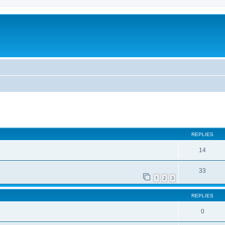
ed search
REPLIES
14
33
1
2
3
REPLIES
0