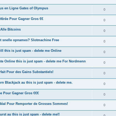
ous en Ligne Gates of Olympus
0
férée Pour Gagner Gros €€
0
 Alle Bitcoins
0
met snelle opnames? Slotmachine Free
0
ll this is just spam - delete me Online
0
ste Online this is just spam - delete me For Nordmenn
0
fait Pour des Gains Substantiels!
0
 Blackjack au this is just spam - delete me.
0
ée Pour Gagner Gros €€€
0
 Idéal Pour Remporter de Grosses Sommes!
0
st au this is just spam - delete me!!
0