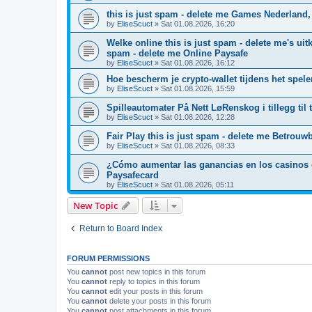
this is just spam - delete me Games Nederland, 
by
EliseScuct
» Sat 01.08.2026, 16:20
Welke online this is just spam - delete me's uit
spam - delete me Online Paysafe
by
EliseScuct
» Sat 01.08.2026, 16:12
Hoe bescherm je crypto-wallet tijdens het spele
by
EliseScuct
» Sat 01.08.2026, 15:59
Spilleautomater På Nett LøRenskog i tillegg til 
by
EliseScuct
» Sat 01.08.2026, 12:28
Fair Play this is just spam - delete me Betrou
by
EliseScuct
» Sat 01.08.2026, 08:33
¿Cómo aumentar las ganancias en los casinos o
Paysafecard
by
EliseScuct
» Sat 01.08.2026, 05:11
New Topic
Return to Board Index
FORUM PERMISSIONS
You
cannot
post new topics in this forum
You
cannot
reply to topics in this forum
You
cannot
edit your posts in this forum
You
cannot
delete your posts in this forum
You
cannot
post attachments in this forum