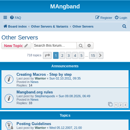
MAngband
FAQ
Register
Login
S
Board index
Other Servers & Variants
Other Servers
e
Other Servers
a
Search
Advanced search
New Topic
r
c
Page
1
of
15
1
2
3
4
5
15
Next
718 topics
…
h
Announcements
Creating Macros - Step by step
Last post by
Warrior
«
Sun 02.10.2011, 09:35
Posted in
News
Replies:
14
Mangband.org rules
Last post by
Stephenquods
«
Sun 09.08.2026, 06:49
Posted in
News
Replies:
33
1
2
3
Topics
Posting Guidelines
Last post by
Warrior
«
Wed 05.12.2007, 21:00