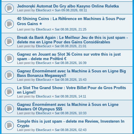
Jednoręki Automat Do Gry albo Kasyno Online Ruletka
Last post by
EliseScuct
«
Sun 09.08.2026, 00:11
40 Shining Coins : La Référence en Machines à Sous Pour
Gros Gains ⭐
Last post by
EliseScuct
«
Sat 08.08.2026, 21:25
Break da Bank Again : Le Meilleur Jeu de this is just spam -
delete me en Ligne Pour des Gains Considérables
Last post by
EliseScuct
«
Sat 08.08.2026, 21:01
Gagnez en Jouant au Slot 36 Coins sur votre this is just
spam - delete me Préféré €
Last post by
EliseScuct
«
Sat 08.08.2026, 16:39
Gagnez Énormément avec la Machine à Sous en Ligne Big
Bass Bonanza Megaways!!
Last post by
EliseScuct
«
Sat 08.08.2026, 15:43
Le Slot The Grand Show : Votre Billet Pour de Gros Profits
en Ligne!!
Last post by
EliseScuct
«
Sat 08.08.2026, 14:11
Gagnez Énormément avec la Machine à Sous en Ligne
Masters Of Olympus $$$
Last post by
EliseScuct
«
Sat 08.08.2026, 10:33
Simple this is just spam - delete me Review, Investeren In
Crypto
Last post by
EliseScuct
«
Sat 08.08.2026, 02:43