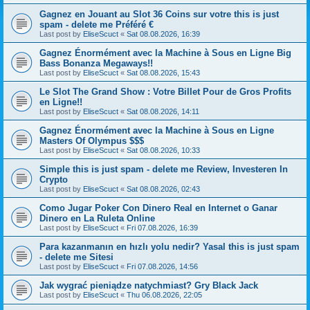
Gagnez en Jouant au Slot 36 Coins sur votre this is just
spam - delete me Préféré €
Last post by
EliseScuct
«
Sat 08.08.2026, 16:39
Gagnez Énormément avec la Machine à Sous en Ligne Big
Bass Bonanza Megaways!!
Last post by
EliseScuct
«
Sat 08.08.2026, 15:43
Le Slot The Grand Show : Votre Billet Pour de Gros Profits
en Ligne!!
Last post by
EliseScuct
«
Sat 08.08.2026, 14:11
Gagnez Énormément avec la Machine à Sous en Ligne
Masters Of Olympus $$$
Last post by
EliseScuct
«
Sat 08.08.2026, 10:33
Simple this is just spam - delete me Review, Investeren In
Crypto
Last post by
EliseScuct
«
Sat 08.08.2026, 02:43
Como Jugar Poker Con Dinero Real en Internet o Ganar
Dinero en La Ruleta Online
Last post by
EliseScuct
«
Fri 07.08.2026, 16:39
Para kazanmanın en hızlı yolu nedir? Yasal this is just spam
- delete me Sitesi
Last post by
EliseScuct
«
Fri 07.08.2026, 14:56
Jak wygrać pieniądze natychmiast? Gry Black Jack
Last post by
EliseScuct
«
Thu 06.08.2026, 22:05