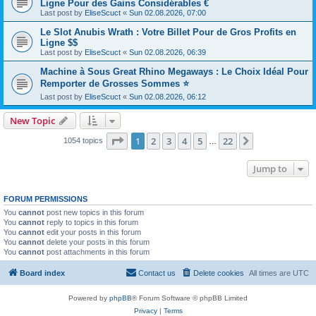
Ligne Pour des Gains Considérables €
Last post by
EliseScuct
«
Sun 02.08.2026, 07:00
Le Slot Anubis Wrath : Votre Billet Pour de Gros Profits en
Ligne $$
Last post by
EliseScuct
«
Sun 02.08.2026, 06:39
Machine à Sous Great Rhino Megaways : Le Choix Idéal Pour
Remporter de Grosses Sommes ⭐
Last post by
EliseScuct
«
Sun 02.08.2026, 06:12
New Topic
Page
1
of
22
1
2
3
4
5
22
Next
1054 topics
…
Jump to
FORUM PERMISSIONS
You
cannot
post new topics in this forum
You
cannot
reply to topics in this forum
You
cannot
edit your posts in this forum
You
cannot
delete your posts in this forum
You
cannot
post attachments in this forum
Board index
Contact us
Delete cookies
All times are
UTC
Powered by
phpBB
® Forum Software © phpBB Limited
Privacy
|
Terms