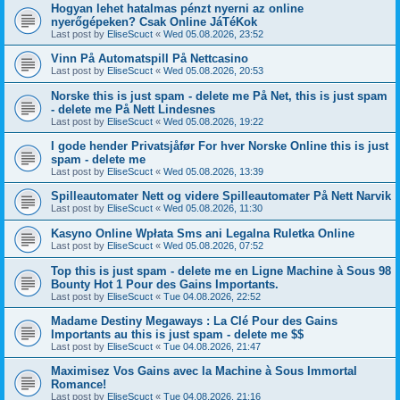
Hogyan lehet hatalmas pénzt nyerni az online
nyerőgépeken? Csak Online JáTéKok
Last post by
EliseScuct
«
Wed 05.08.2026, 23:52
Vinn På Automatspill På Nettcasino
Last post by
EliseScuct
«
Wed 05.08.2026, 20:53
Norske this is just spam - delete me På Net, this is just spam
- delete me På Nett Lindesnes
Last post by
EliseScuct
«
Wed 05.08.2026, 19:22
I gode hender Privatsjåfør For hver Norske Online this is just
spam - delete me
Last post by
EliseScuct
«
Wed 05.08.2026, 13:39
Spilleautomater Nett og videre Spilleautomater På Nett Narvik
Last post by
EliseScuct
«
Wed 05.08.2026, 11:30
Kasyno Online Wpłata Sms ani Legalna Ruletka Online
Last post by
EliseScuct
«
Wed 05.08.2026, 07:52
Top this is just spam - delete me en Ligne Machine à Sous 98
Bounty Hot 1 Pour des Gains Importants.
Last post by
EliseScuct
«
Tue 04.08.2026, 22:52
Madame Destiny Megaways : La Clé Pour des Gains
Importants au this is just spam - delete me $$
Last post by
EliseScuct
«
Tue 04.08.2026, 21:47
Maximisez Vos Gains avec la Machine à Sous Immortal
Romance!
Last post by
EliseScuct
«
Tue 04.08.2026, 21:16