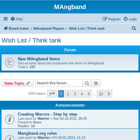
MAngband
FAQ
Register
Login
S
Board index
MAngband Players
Wish List / Think tank
e
Wish List / Think tank
a
Forum
r
c
New MAngband Items
Discussions about the proposed new items in MAngband.
h
Topics:
237
Search
Advanced search
New Topic
Page
1
of
22
1
2
3
4
5
22
Next
1054 topics
…
Announcements
Creating Macros - Step by step
Last post by
Warrior
«
Sun 02.10.2011, 09:35
Posted in
News
Replies:
14
Mangband.org rules
Last post by
Warrior
«
Fri 24.01.2014, 21:13