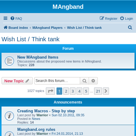
MAngband
FAQ
Register
Login
S
Board index
MAngband Players
Wish List / Think tank
e
Wish List / Think tank
a
Forum
r
c
New MAngband Items
Discussions about the proposed new items in MAngband.
h
Topics:
228
Search
Advanced search
New Topic
Page
1
of
21
1
2
3
4
5
21
Next
1027 topics
…
Announcements
Creating Macros - Step by step
Last post by
Warrior
«
Sun 02.10.2011, 09:35
Posted in
News
Replies:
14
Mangband.org rules
Last post by
Warrior
«
Fri 24.01.2014, 21:13