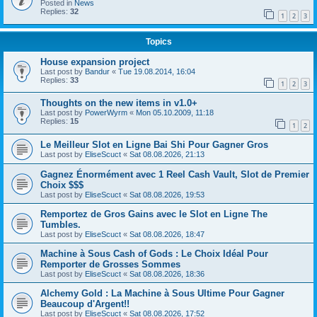
Posted in
News
Replies:
32
1
2
3
Topics
House expansion project
Last post by
Bandur
«
Tue 19.08.2014, 16:04
Replies:
33
1
2
3
Thoughts on the new items in v1.0+
Last post by
PowerWyrm
«
Mon 05.10.2009, 11:18
Replies:
15
1
2
Le Meilleur Slot en Ligne Bai Shi Pour Gagner Gros
Last post by
EliseScuct
«
Sat 08.08.2026, 21:13
Gagnez Énormément avec 1 Reel Cash Vault, Slot de Premier
Choix $$$
Last post by
EliseScuct
«
Sat 08.08.2026, 19:53
Remportez de Gros Gains avec le Slot en Ligne The
Tumbles.
Last post by
EliseScuct
«
Sat 08.08.2026, 18:47
Machine à Sous Cash of Gods : Le Choix Idéal Pour
Remporter de Grosses Sommes
Last post by
EliseScuct
«
Sat 08.08.2026, 18:36
Alchemy Gold : La Machine à Sous Ultime Pour Gagner
Beaucoup d'Argent!!
Last post by
EliseScuct
«
Sat 08.08.2026, 17:52