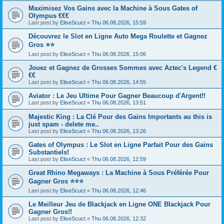
Maximisez Vos Gains avec la Machine à Sous Gates of
Olympus €€€
Last post by
EliseScuct
«
Thu 06.08.2026, 15:59
Découvrez le Slot en Ligne Auto Mega Roulette et Gagnez
Gros ⭐⭐
Last post by
EliseScuct
«
Thu 06.08.2026, 15:06
Jouez et Gagnez de Grosses Sommes avec Aztec's Legend €
€€
Last post by
EliseScuct
«
Thu 06.08.2026, 14:55
Aviator : Le Jeu Ultime Pour Gagner Beaucoup d'Argent!!
Last post by
EliseScuct
«
Thu 06.08.2026, 13:51
Majestic King : La Clé Pour des Gains Importants au this is
just spam - delete me..
Last post by
EliseScuct
«
Thu 06.08.2026, 13:26
Gates of Olympus : Le Slot en Ligne Parfait Pour des Gains
Substantiels!
Last post by
EliseScuct
«
Thu 06.08.2026, 12:59
Great Rhino Megaways : La Machine à Sous Préférée Pour
Gagner Gros ⭐⭐⭐
Last post by
EliseScuct
«
Thu 06.08.2026, 12:46
Le Meilleur Jeu de Blackjack en Ligne ONE Blackjack Pour
Gagner Gros!!
Last post by
EliseScuct
«
Thu 06.08.2026, 12:32