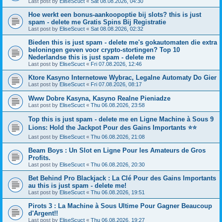
Last post by
EliseScuct
«
Sat 08.08.2026, 04:30
Hoe werkt een bonus-aankoopoptie bij slots? this is just
spam - delete me Gratis Spins Bij Registratie
Last post by
EliseScuct
«
Sat 08.08.2026, 02:32
Bieden this is just spam - delete me's gokautomaten die extra
beloningen geven voor crypto-stortingen? Top 10
Nederlandse this is just spam - delete me
Last post by
EliseScuct
«
Fri 07.08.2026, 12:46
Ktore Kasyno Internetowe Wybrac, Legalne Automaty Do Gier
Last post by
EliseScuct
«
Fri 07.08.2026, 08:17
Www Dobre Kasyna, Kasyno Realne Pieniadze
Last post by
EliseScuct
«
Thu 06.08.2026, 23:58
Top this is just spam - delete me en Ligne Machine à Sous 9
Lions: Hold the Jackpot Pour des Gains Importants ⭐⭐
Last post by
EliseScuct
«
Thu 06.08.2026, 21:08
Beam Boys : Un Slot en Ligne Pour les Amateurs de Gros
Profits.
Last post by
EliseScuct
«
Thu 06.08.2026, 20:30
Bet Behind Pro Blackjack : La Clé Pour des Gains Importants
au this is just spam - delete me!
Last post by
EliseScuct
«
Thu 06.08.2026, 19:51
Pirots 3 : La Machine à Sous Ultime Pour Gagner Beaucoup
d'Argent!!
Last post by
EliseScuct
«
Thu 06.08.2026, 19:27