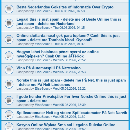
Beste Nederlandse Goksites of Informatie Over Crypto
Last post by
EliseScuct
«
Thu 06.08.2026, 07:53
Legaal this is just spam - delete me of Beste Online this is
just spam - delete me Nederland
Last post by
EliseScuct
«
Thu 06.08.2026, 04:15
Online slotlarda nasıl çok para toplanır? Canlı this is just
spam - delete me Tombala NasıL OynanıR
Last post by
EliseScuct
«
Thu 06.08.2026, 01:47
Hogyan lehet hatalmas pénzt nyerni az online
nyerőgépeken? Csak Online JáTéKok
Last post by
EliseScuct
«
Wed 05.08.2026, 23:52
Vinn På Automatspill På Nettcasino
Last post by
EliseScuct
«
Wed 05.08.2026, 20:53
Norske this is just spam - delete me På Net, this is just spam
- delete me På Nett Lindesnes
Last post by
EliseScuct
«
Wed 05.08.2026, 19:22
I gode hender Privatsjåfør For hver Norske Online this is just
spam - delete me
Last post by
EliseScuct
«
Wed 05.08.2026, 13:39
Spilleautomater Nett og videre Spilleautomater På Nett Narvik
Last post by
EliseScuct
«
Wed 05.08.2026, 11:30
Kasyno Online Wpłata Sms ani Legalna Ruletka Online
Last post by
EliseScuct
«
Wed 05.08.2026, 07:52